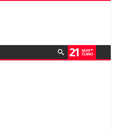
21
NOVI
ČLANCI