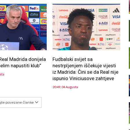
Real Madrida donijela
Fudbalski svijet sa
elim napustiti klub”
nestrpljenjem iščekuje vijesti
iz Madrida: Čini se da Real nije
sta
ispunio Viniciusove zahtjeve
20:49, 04 Augusta
ajte povezane članke