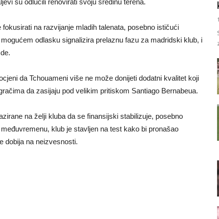
evi su odlučili renovirati svoju sredinu terena.
okusirati na razvijanje mladih talenata, posebno ističući
gućem odlasku signalizira prelaznu fazu za madridski klub, i
zde.
cjeni da Tchouameni više ne može donijeti dodatni kvalitet koji
igračima da zasijaju pod velikim pritiskom Santiago Bernabeua.
azirane na želji kluba da se finansijski stabilizuje, posebno
međuvremenu, klub je stavljen na test kako bi pronašao
e dobija na neizvesnosti.