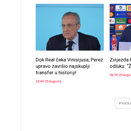
Dok Real čeka Vinisijusa, Perez
Zvijezda 
upravo završio najskuplji
odluku: “Ž
transfer u historiji!
06:59, 05 Augu
14:49, 05 Augusta
Pročit