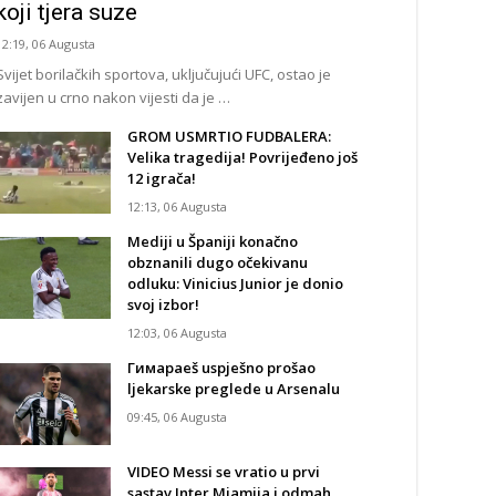
koji tjera suze
12:19, 06 Augusta
Svijet borilačkih sportova, uključujući UFC, ostao je
zavijen u crno nakon vijesti da je …
GROM USMRTIO FUDBALERA:
Velika tragedija! Povrijeđeno još
12 igrača!
12:13, 06 Augusta
Mediji u Španiji konačno
obznanili dugo očekivanu
odluku: Vinicius Junior je donio
svoj izbor!
12:03, 06 Augusta
Гимараeš uspješno prošao
ljekarske preglede u Arsenalu
09:45, 06 Augusta
VIDEO Messi se vratio u prvi
sastav Inter Miamija i odmah