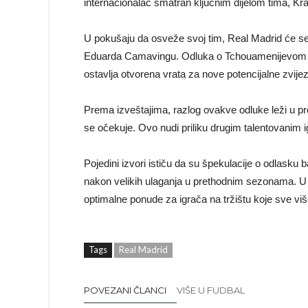
internacionalac smatran ključnim dijelom tima, Kralj
U pokušaju da osveže svoj tim, Real Madrid će se f
Eduarda Camavingu. Odluka o Tchouamenijevom mo
ostavlja otvorena vrata za nove potencijalne zvije
Prema izveštajima, razlog ovakve odluke leži u pro
se očekuje. Ovo nudi priliku drugim talentovanim 
Pojedini izvori ističu da su špekulacije o odlasku b
nakon velikih ulaganja u prethodnim sezonama. U 
optimalne ponude za igrača na tržištu koje sve viš
Tags
Real Madrid
POVEZANI ČLANCI
VIŠE U FUDBAL