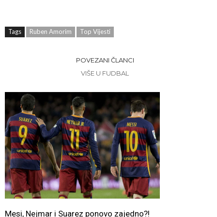
Tags
Ruben Amorim
Top Vijesti
POVEZANI ČLANCI
VIŠE U FUDBAL
Mesi, Nejmar i Suarez ponovo zajedno?!