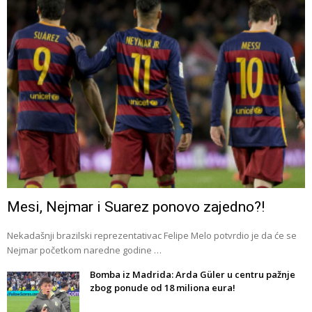
Mesi, Nejmar i Suarez ponovo zajedno?!
Nekadašnji brazilski reprezentativac Felipe Melo potvrdio je da će se
Nejmar početkom naredne godine …
Bomba iz Madrida: Arda Güler u centru pažnje
zbog ponude od 18 miliona eura!