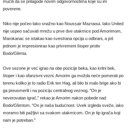
mučili da se prilagode novim odgovornostima koje su im
poverene.
Niko nije počeo tako snažno kao Noussair Mazraoui. Iako United
nije uspeo sačuvati mrežu u prve dve utakmice pod Amorimom,
Marokanac se istakao kao svestrana opcija u odbrani, a još
jednom je impresionirao kao privremeni štoper protiv
Bodo/Glimta.
Ove sezone je već igrao na obe pozicije beka, kao krilni bek,
štoper i kao ofanzivni vezni. Amorim ga možda neće pomerati po
terenu koliko je to radio Erik ten Hag, ali bilo bi malo brige ako bi
ga preusmerili i na poziciju centralnog veznog. “On je
neverovatan igrač,” rekao je Amorim nakon pobede nad
Bodo/Glimtom. “On je naša budućnost. Uvek izgleda sveže, iako
moramo biti pažljivi sa svakom utakmicom. On je tip igrača koji
nam je potreban.”
.