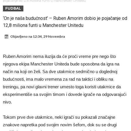
miliona eura!
Rashford se vratio u Manchester United. Odbija Tursku i Saudijsku
pojačanje od 12,8 miliona funti u Manchester Unitedu
FUDBAL
Arabiju
Darwin Núñez blizu Trabzonsporu
‘On je naša budućnost’ – Ruben Amorim dobio je pojačanje od
Ferran Torres sve bliže PSG-u
12,8 miliona funti u Manchester Unitedu
Gabrielova tetovaža predmet šale među navijačima: De Bruyneov lik
Objavljeno na
12:34, 29 Novembra
u novoj parodiji
Mourinho: “Nesretnik nam je došao nespreman”
BIZARNA BORBA KOJA JE ZAPALILA INTERNET: Poznati teškaš
Ruben Amorim nema iluzija da će proći vreme pre nego što
prihvatio najluđi izazov karijere – sam protiv šestorice (Video)
VIDEO Viralni snimak iz Urugvaja: Ispucana lopta izazvala
njegova ekipa Manchester Uniteda bude sposobna da igra na
saobraćajnu nesreću
U Madridu iznenađeni nevjerovatnom ponudom za Ardu Gulera!
način na koji on želi. Sa dve utakmice sedmično u doglednoj
budućnosti, ima malo vremena za rad na taktici i obliku na
treningu, pa novi glavni trener umesto toga koristi utakmice da
eksperimentiše sa svojim timom i dovede igrače na odgovarajući
nivo.
Tokom prve dve utakmice, neki igrači su pokazali značajne
znakove napretka pod svojim novim šefom, dok su se drugi