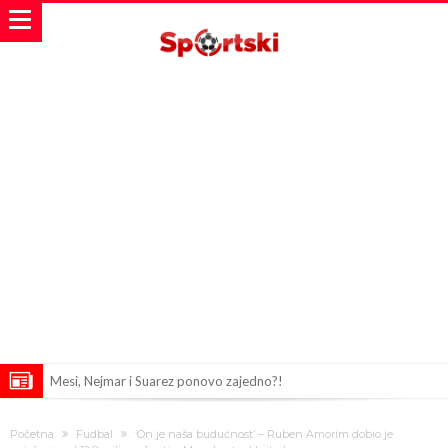
Mesi, Nejmar i Suarez ponovo zajedno?!
Bomba iz Madrida: Arda Güler u centru pažnje zbog ponude od 18
Početna
Fudbal
‘On je naša budućnost’ – Ruben Amorim dobio je