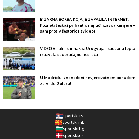
BIZARNA BORBA KOJA JE ZAPALILA INTERNET:
Poznati teškaš prihvatio najluđi izazov karijere –
sam protiv šestorice (Video)
VIDEO Viralni snimak iz Urugvaja: Ispucana lopta
izazvala saobraćajnu nesreću
U Madridu iznenađeni nevjerovatnom ponudom
za Ardu Gulera!
sportski.rs
sportski.mk
sportski.bg
sportski.dk