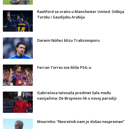
Rashford se vratio u Manchester United. Odbija
Tursku i Saudijsku Arabiju
Darwin Núñez blizu Trabzonsporu
Ferran Torres sve bliže PSG-u
Gabrielova tetovaža predmet šale među
navijačima: De Bruyneov lik u novoj parodiji
Mourinho: “Nesretnik nam je došao nespreman”