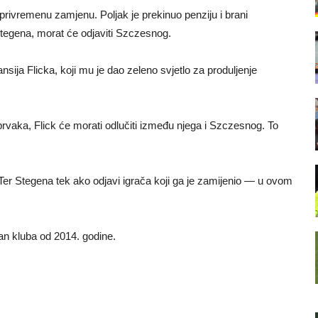
ivremenu zamjenu. Poljak je prekinuo penziju i brani
 Stegena, morat će odjaviti Szczesnog.
ija Flicka, koji mu je dao zeleno svjetlo za produljenje
vaka, Flick će morati odlučiti između njega i Szczesnog. To
er Stegena tek ako odjavi igrača koji ga je zamijenio — u ovom
an kluba od 2014. godine.