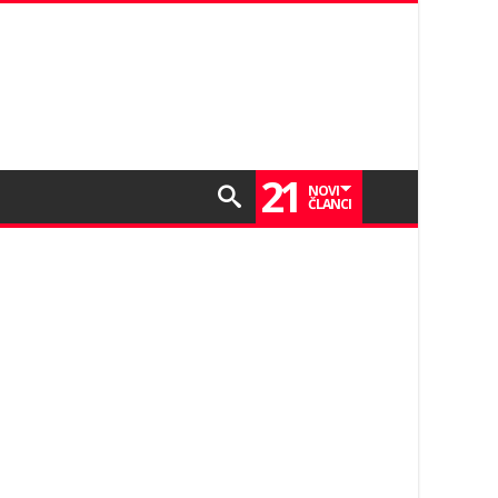
21
NOVI
ČLANCI