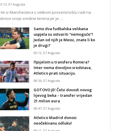
10:13, 07 Augusta
Tim iz Manchestera s velikom posvećenošću radi na
obnovi svoje sredine terena jer je …
Samo dva fudbalska velikana
uspjela su ostvariti “nemoguće”!
Jedan od njih je Messi, znate li ko
je drugi?
09:12, 07 Augusta
Прijelom u transferu Romera?
Inter nema dovoljno sredstava,
Atletico prati situaciju.
08:56, 07 Augusta
GOTOVO JE! Čelsi dovodi novog
lijevog beka – transfer vrijedan
21 milion eura
08:47, 07 Augusta
Atletico Madrid donosi
neočekivanu odluku!
08:11, 07 Augusta