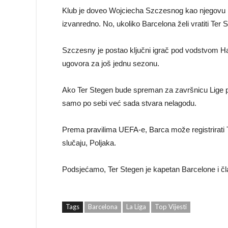
Klub je doveo Wojciecha Szczesnog kao njegovu pr
izvanredno. No, ukoliko Barcelona želi vratiti Ter
Szczesny je postao ključni igrač pod vodstvom Hans
ugovora za još jednu sezonu.
Ako Ter Stegen bude spreman za završnicu Lige pr
samo po sebi već sada stvara nelagodu.
Prema pravilima UEFA-e, Barca može registrirati T
slučaju, Poljaka.
Podsjećamo, Ter Stegen je kapetan Barcelone i čl
Tags
Barcelona
La Liga
Top Vijesti