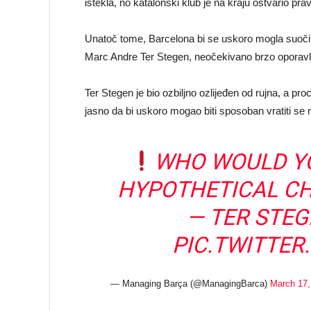
istekla, no katalonski klub je na kraju ostvario pr
Unatoč tome, Barcelona bi se uskoro mogla suočiti
Marc Andre Ter Stegen, neočekivano brzo oporavl
Ter Stegen je bio ozbiljno ozlijeđen od rujna, a p
jasno da bi uskoro mogao biti sposoban vratiti se na 
WHO WOULD YO
HYPOTHETICAL CH
— TER STEG
PIC.TWITTE
— Managing Barça (@ManagingBarca)
March 17,