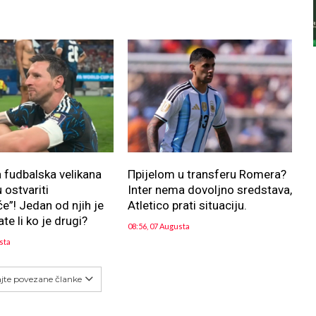
fudbalska velikana
Прijelom u transferu Romera?
 ostvariti
Inter nema dovoljno sredstava,
”! Jedan od njih je
Atletico prati situaciju.
te li ko je drugi?
08:56, 07 Augusta
sta
ajte povezane članke