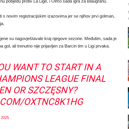
avnu pobjedu protiv La Lige, i Olmo sada igra za Blaugranu.
 s novim registracijskim izazovima jer se njihov prvi golman,
ja.
rocjene su nagovještavale kraj njegove sezone. Međutim, sada je
gol, ali trenutno nije prijavljen za Barcin tim u Ligi prvaka.
U WANT TO START IN A
AMPIONS LEAGUE FINAL
EN OR SZCZĘSNY?
R.COM/OXTNC8K1HG
 2025