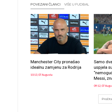
POVEZANI ČLANCI
VIŠE U FUDBAL
Manchester City pronašao
Samo dva 
idealnu zamjenu za Rodrija
uspjela su
“nemoguće
10:13, 07 Augusta
Messi, zna
09:12, 07 Augu
Pročit