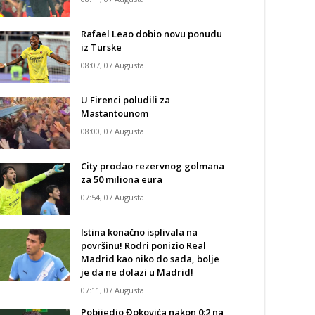
Rafael Leao dobio novu ponudu
iz Turske
08:07, 07 Augusta
U Firenci poludili za
Mastantounom
08:00, 07 Augusta
City prodao rezervnog golmana
za 50 miliona eura
07:54, 07 Augusta
Istina konačno isplivala na
površinu! Rodri ponizio Real
Madrid kao niko do sada, bolje
je da ne dolazi u Madrid!
07:11, 07 Augusta
Pobijedio Đokovića nakon 0:2 na