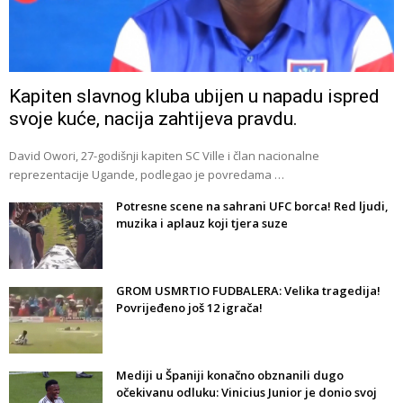
Kapiten slavnog kluba ubijen u napadu ispred
svoje kuće, nacija zahtijeva pravdu.
David Owori, 27-godišnji kapiten SC Ville i član nacionalne
reprezentacije Ugande, podlegao je povredama …
Potresne scene na sahrani UFC borca! Red ljudi,
muzika i aplauz koji tjera suze
GROM USMRTIO FUDBALERA: Velika tragedija!
Povrijeđeno još 12 igrača!
Mediji u Španiji konačno obznanili dugo
očekivanu odluku: Vinicius Junior je donio svoj