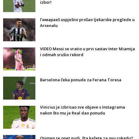
izbor!
Гимараeš uspješno prošao ljekarske preglede u
Arsenalu
VIDEO Messi se vratio u prvi sastav Inter Miamija
i odmah srušio rekord
Barselona čeka ponude za Ferana Toresa
Vinicius je izbrisao sve objave s Instagrama
nakon što mu je Real dao ponudu
Osimen se opet nudi, šta kažete za ovu rokadu?