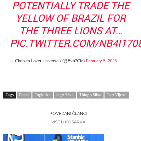
POTENTIALLY TRADE THE
YELLOW OF BRAZIL FOR
THE THREE LIONS AT…
PIC.TWITTER.COM/NB4I170
— Chelxea Lover Universal• (@Eva7Cfc)
February 5, 2026
Tags
Brazil
Engleska
Iago Silva
Thiago Silva
Top Vijesti
POVEZANI ČLANCI
VIŠE U KOŠARKA