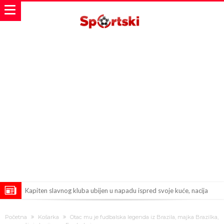
Kapiten slavnog kluba ubijen u napadu ispred svoje kuće, nacija
zahtijeva pravdu.
Potresne scene na sahrani UFC borca! Red ljudi, muzika i aplauz koji
Početna
Košarka
Otac mu je fudbalska legenda iz Brazila, majka Brazilka,