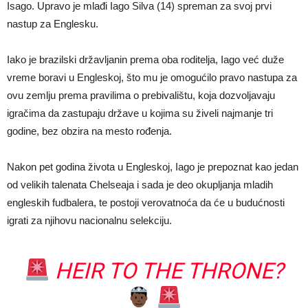
Isago. Upravo je mlađi Iago Silva (14) spreman za svoj prvi
nastup za Englesku.
Iako je brazilski državljanin prema oba roditelja, Iago već duže
vreme boravi u Engleskoj, što mu je omogućilo pravo nastupa za
ovu zemlju prema pravilima o prebivalištu, koja dozvoljavaju
igračima da zastupaju države u kojima su živeli najmanje tri
godine, bez obzira na mesto rođenja.
Nakon pet godina života u Engleskoj, Iago je prepoznat kao jedan
od velikih talenata Chelseaja i sada je deo okupljanja mladih
engleskih fudbalera, te postoji verovatnoća da će u budućnosti
igrati za njihovu nacionalnu selekciju.
HEIR TO THE THRONE?