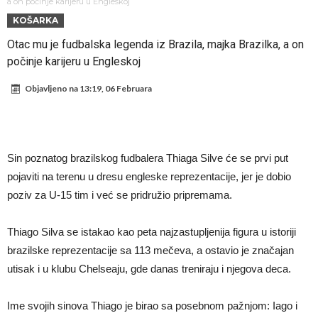
tjera suze
GROM USMRTIO FUDBALERA: Velika tragedija! Povrijeđeno još 12
a on počinje karijeru u Engleskoj
KOŠARKA
igrača!
Mediji u Španiji konačno obznanili dugo očekivanu odluku: Vinicius
Otac mu je fudbalska legenda iz Brazila, majka Brazilka, a on
Junior je donio svoj izbor!
Гимараeš uspješno prošao ljekarske preglede u Arsenalu
počinje karijeru u Engleskoj
VIDEO Messi se vratio u prvi sastav Inter Miamija i odmah srušio
Objavljeno na
13:19, 06 Februara
rekord
Barselona čeka ponude za Ferana Toresa
Vinicius je izbrisao sve objave s Instagrama nakon što mu je Real
dao ponudu
Osimen se opet nudi, šta kažete za ovu rokadu?
Sin poznatog brazilskog fudbalera Thiaga Silve će se prvi put
Španci uvode nova pravila ove sezone
pojaviti na terenu u dresu engleske reprezentacije, jer je dobio
poziv za U-15 tim i već se pridružio pripremama.
Thiago Silva se istakao kao peta najzastupljenija figura u istoriji
brazilske reprezentacije sa 113 mečeva, a ostavio je značajan
utisak i u klubu Chelseaju, gde danas treniraju i njegova deca.
Ime svojih sinova Thiago je birao sa posebnom pažnjom: Iago i