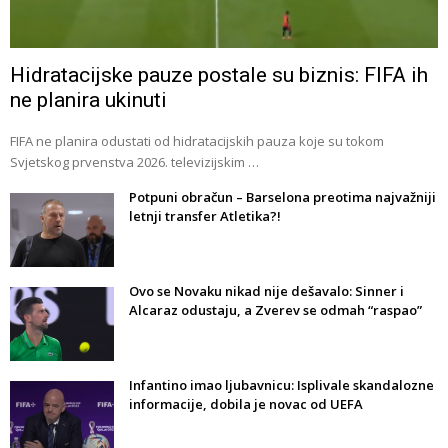
Hidratacijske pauze postale su biznis: FIFA ih
ne planira ukinuti
FIFA ne planira odustati od hidratacijskih pauza koje su tokom
Svjetskog prvenstva 2026. televizijskim …
Potpuni obračun – Barselona preotima najvažniji
letnji transfer Atletika?!
Ovo se Novaku nikad nije dešavalo: Sinner i
Alcaraz odustaju, a Zverev se odmah “raspao”
Infantino imao ljubavnicu: Isplivale skandalozne
informacije, dobila je novac od UEFA