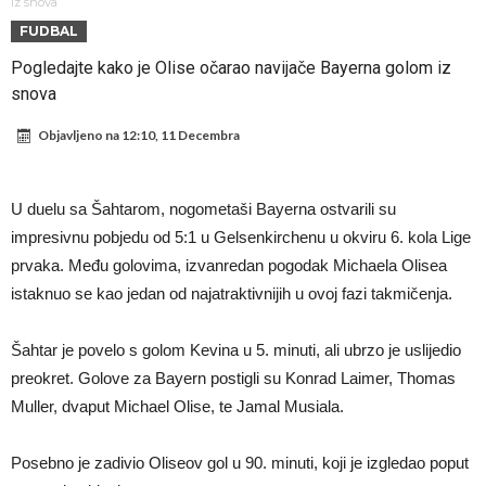
Atletika?!
Ovo se Novaku nikad nije dešavalo: Sinner i Alcaraz odustaju, a
iz snova
FUDBAL
Zverev se odmah “raspao”
Infantino imao ljubavnicu: Isplivale skandalozne informacije, dobila je
Pogledajte kako je Olise očarao navijače Bayerna golom iz
novac od UEFA
Mourinho uvodi strogu disciplinu u Real Madrid. Ovo su tri nova
snova
pravila
Arsenal dovodi zvijezdu Serie A za 138 miliona eura?
Objavljeno na
12:10, 11 Decembra
Francuski sudija optužen za porodično nasilje. Prijeti mu 18 mjeseci
zatvora
Jake Paul kreće u rušenje UFC-a
U duelu sa Šahtarom, nogometaši Bayerna ostvarili su
Mudrik se vratio na teren nakon više od 600 dana. Odmah ide na
impresivnu pobjedu od 5:1 u Gelsenkirchenu u okviru 6. kola Lige
posudbu?
Real Madrid odlučio: Endrick ide u Premier ligu!
prvaka. Među golovima, izvanredan pogodak Michaela Olisea
istaknuo se kao jedan od najatraktivnijih u ovoj fazi takmičenja.
Šahtar je povelo s golom Kevina u 5. minuti, ali ubrzo je uslijedio
preokret. Golove za Bayern postigli su Konrad Laimer, Thomas
Muller, dvaput Michael Olise, te Jamal Musiala.
Posebno je zadivio Oliseov gol u 90. minuti, koji je izgledao poput