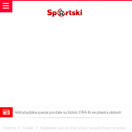
Hidratacijske pauze postale su biznis: FIFA ih ne planira ukinuti
Potpuni obračun – Barselona preotima najvažniji letnji transfer
Početna
Fudbal
Pogledajte kako je Olise očarao navijače Bayerna golom