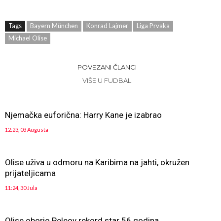
Tags
Bayern München
Konrad Lajmer
Liga Prvaka
Michael Olise
POVEZANI ČLANCI
VIŠE U FUDBAL
Njemačka euforična: Harry Kane je izabrao
12:23, 03 Augusta
Olise uživa u odmoru na Karibima na jahti, okružen
prijateljicama
11:24, 30 Jula
Olise oborio Peleov rekord star 56 godina