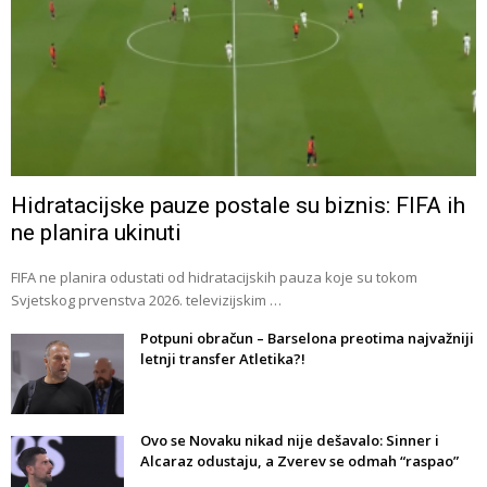
Hidratacijske pauze postale su biznis: FIFA ih
ne planira ukinuti
FIFA ne planira odustati od hidratacijskih pauza koje su tokom
Svjetskog prvenstva 2026. televizijskim …
Potpuni obračun – Barselona preotima najvažniji
letnji transfer Atletika?!
Ovo se Novaku nikad nije dešavalo: Sinner i
Alcaraz odustaju, a Zverev se odmah “raspao”