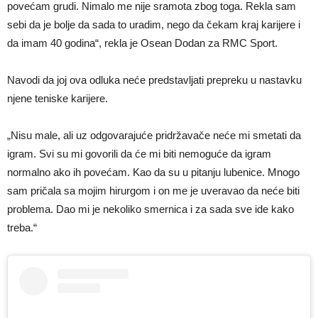
povećam grudi. Nimalo me nije sramota zbog toga. Rekla sam
sebi da je bolje da sada to uradim, nego da čekam kraj karijere i
da imam 40 godina“, rekla je Osean Dodan za RMC Sport.
Navodi da joj ova odluka neće predstavljati prepreku u nastavku
njene teniske karijere.
„Nisu male, ali uz odgovarajuće pridržavače neće mi smetati da
igram. Svi su mi govorili da će mi biti nemoguće da igram
normalno ako ih povećam. Kao da su u pitanju lubenice. Mnogo
sam pričala sa mojim hirurgom i on me je uveravao da neće biti
problema. Dao mi je nekoliko smernica i za sada sve ide kako
treba.“