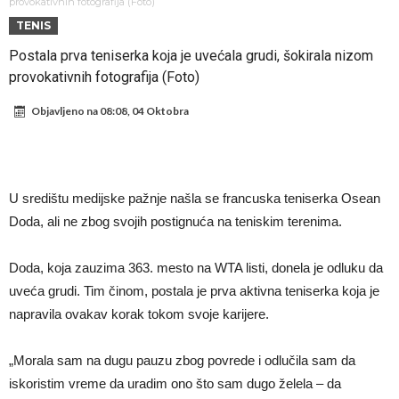
Zverev se odmah “raspao”
Infantino imao ljubavnicu: Isplivale skandalozne informacije, dobila je
provokativnih fotografija (Foto)
TENIS
novac od UEFA
Mourinho uvodi strogu disciplinu u Real Madrid. Ovo su tri nova
Postala prva teniserka koja je uvećala grudi, šokirala nizom
pravila
Arsenal dovodi zvijezdu Serie A za 138 miliona eura?
provokativnih fotografija (Foto)
Francuski sudija optužen za porodično nasilje. Prijeti mu 18 mjeseci
Objavljeno na
08:08, 04 Oktobra
zatvora
Jake Paul kreće u rušenje UFC-a
Mudrik se vratio na teren nakon više od 600 dana. Odmah ide na
posudbu?
Real Madrid odlučio: Endrick ide u Premier ligu!
U središtu medijske pažnje našla se francuska teniserka Osean
Doda, ali ne zbog svojih postignuća na teniskim terenima.
Doda, koja zauzima 363. mesto na WTA listi, donela je odluku da
uveća grudi. Tim činom, postala je prva aktivna teniserka koja je
napravila ovakav korak tokom svoje karijere.
„Morala sam na dugu pauzu zbog povrede i odlučila sam da
iskoristim vreme da uradim ono što sam dugo želela – da