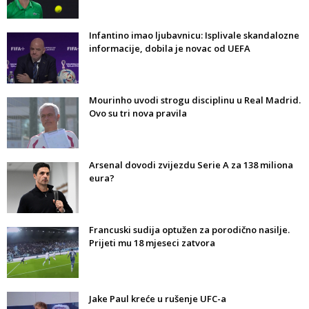
Infantino imao ljubavnicu: Isplivale skandalozne
informacije, dobila je novac od UEFA
Mourinho uvodi strogu disciplinu u Real Madrid.
Ovo su tri nova pravila
Arsenal dovodi zvijezdu Serie A za 138 miliona
eura?
Francuski sudija optužen za porodično nasilje.
Prijeti mu 18 mjeseci zatvora
Jake Paul kreće u rušenje UFC-a