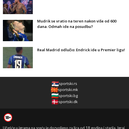
Mudrik se vratio na teren nakon više od 600
dana. Odmah ide na posudbu?
Real Madrid odlučio: Endrick ide u Premier ligu!
sportski.rs
sportski.mk
sportski.bg
sportski.dk
Učešće u igrama na sreću je dozvoljeno za lica od 18 godina i starija. Igraj