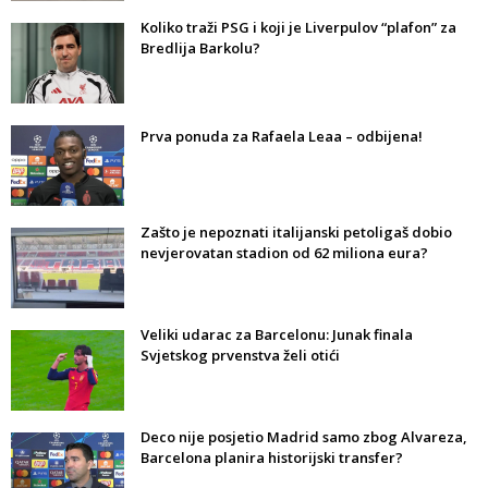
Koliko traži PSG i koji je Liverpulov “plafon” za
Bredlija Barkolu?
Prva ponuda za Rafaela Leaa – odbijena!
Zašto je nepoznati italijanski petoligaš dobio
nevjerovatan stadion od 62 miliona eura?
Veliki udarac za Barcelonu: Junak finala
Svjetskog prvenstva želi otići
Deco nije posjetio Madrid samo zbog Alvareza,
Barcelona planira historijski transfer?