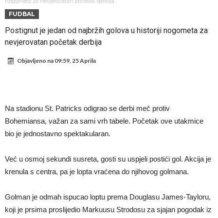
sramotan komentar na njegov račun
Direktor FIA o drami Formule 1: “Ne možemo da idemo toliko
nogometa za nevjerovatan početak derbija
FUDBAL
daleko”
Koliko traži PSG i koji je Liverpulov “plafon” za Bredlija Barkolu?
Postignut je jedan od najbržih golova u historiji nogometa za
Prva ponuda za Rafaela Leaa – odbijena!
nevjerovatan početak derbija
Zašto je nepoznati italijanski petoligaš dobio nevjerovatan stadion
Objavljeno na
09:59, 25 Aprila
od 62 miliona eura?
Veliki udarac za Barcelonu: Junak finala Svjetskog prvenstva želi otići
Deco nije posjetio Madrid samo zbog Alvareza, Barcelona planira
historijski transfer?
Kapiten slavnog kluba ubijen u napadu ispred svoje kuće, nacija
Na stadionu St. Patricks odigrao se derbi meč protiv
zahtijeva pravdu.
Potresne scene na sahrani UFC borca! Red ljudi, muzika i aplauz koji
Bohemiansa, važan za sami vrh tabele. Početak ove utakmice
tjera suze
bio je jednostavno spektakularan.
Već u osmoj sekundi susreta, gosti su uspjeli postići gol. Akcija je
krenula s centra, pa je lopta vraćena do njihovog golmana.
Golman je odmah ispucao loptu prema Douglasu James-Tayloru,
koji je prsima proslijedio Markuusu Strodosu za sjajan pogodak iz