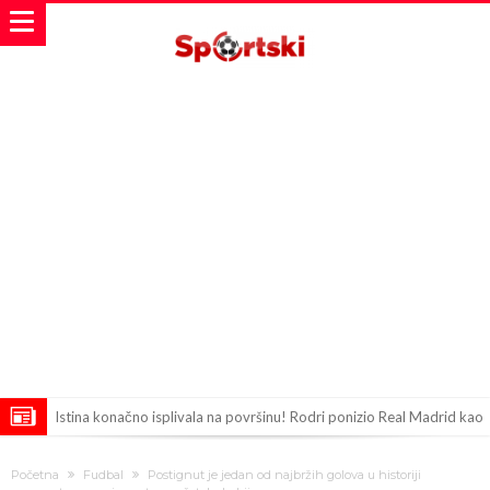
Istina konačno isplivala na površinu! Rodri ponizio Real Madrid kao
niko do sada, bolje je da ne dolazi u Madrid!
Pobijedio Đokovića nakon 0:2 na Rolan Garosu, sada je dao
Početna
Fudbal
Postignut je jedan od najbržih golova u historiji