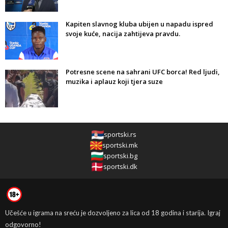
Kapiten slavnog kluba ubijen u napadu ispred
svoje kuće, nacija zahtijeva pravdu.
Potresne scene na sahrani UFC borca! Red ljudi,
muzika i aplauz koji tjera suze
sportski.rs
sportski.mk
sportski.bg
sportski.dk
Učešće u igrama na sreću je dozvoljeno za lica od 18 godina i starija. Igraj
odgovorno!