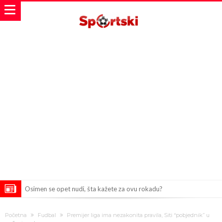
Osimen se opet nudi, šta kažete za ovu rokadu?
Španci uvode nova pravila ove sezone
Početna
Fudbal
Premijer liga ima nezakonita pravila, Siti “pobjednik” u