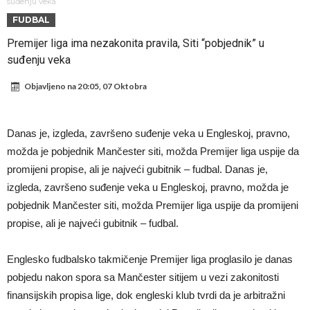
Sada je jasno zašto je došao: “Luda” klauzula iz Salahovog ugovora s
suđenju veka
FUDBAL
Turcima je otkrivena
Predsjednik velikana otkrio pregovore sa Dušanom Vlahovićem
Premijer liga ima nezakonita pravila, Siti “pobjednik” u
Ronaldo objavio slike iz garaže. “Moje igračke”
suđenju veka
Ostvariće se velika želja Diega Simeonea? Atletico kreće po
Objavljeno na
20:05, 07 Oktobra
argentinsku zvijezdu
Nejmar potpuno izgubio glavu, šta mu ovo treba? (Video)
Dok Real čeka Vinisijusa, Perez upravo završio najskuplji transfer u
Danas je, izgleda, završeno suđenje veka u Engleskoj, pravno,
historiji!
Ćabi sastavlja kockice, lijevi bek iz Španije i golman iz Portugala za
možda je pobjednik Mančester siti, možda Premijer liga uspije da
strašni Čelsi?!
FIFA u velikom previranju! Infantino svojim potezom iznenadio
promijeni propise, ali je najveći gubitnik – fudbal. Danas je,
izgleda, završeno suđenje veka u Engleskoj, pravno, možda je
fudbalski svijet
pobjednik Mančester siti, možda Premijer liga uspije da promijeni
propise, ali je najveći gubitnik – fudbal.
Englesko fudbalsko takmičenje Premijer liga proglasilo je danas
pobjedu nakon spora sa Mančester sitijem u vezi zakonitosti
finansijskih propisa lige, dok engleski klub tvrdi da je arbitražni