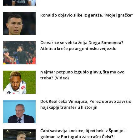
Ronaldo objavio slike iz garaže. “Moje igračke”
Ostvariće se velika želja Diega Simeonea?
Atletico kreće po argentinsku zvijezdu
Nejmar potpuno izgubio glavu, šta mu ovo
treba? (Video)
Dok Real čeka Vinisijusa, Perez upravo završio
najskuplji transfer u historiji!
Ćabi sastavlja kockice, lijevi bek iz Španije i
golman iz Portugala za strašni Čelsi?!