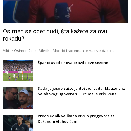
Osimen se opet nudi, šta kažete za ovu
rokadu?
Viktor Osimen želi u Atletiko Madrid i spreman je na sve da to i …
Španci uvode nova pravila ove sezone
Sada je jasno zašto je došao: “Luda” klauzula iz
Salahovog ugovora s Turcima je otkrivena
Predsjednik velikana otkrio pregovore sa
Dušanom Vlahovićem