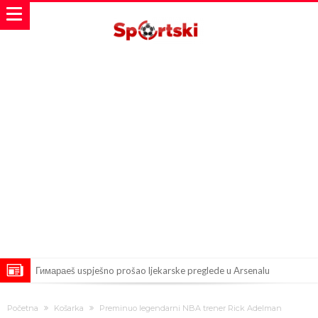
Гимараeš uspješno prošao ljekarske preglede u Arsenalu
VIDEO Messi se vratio u prvi sastav Inter Miamija i odmah srušio
Početna
Košarka
Preminuo legendarni NBA trener Rick Adelman