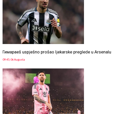
Гимараeš uspješno prošao ljekarske preglede u Arsenalu
09:45, 06 Augusta