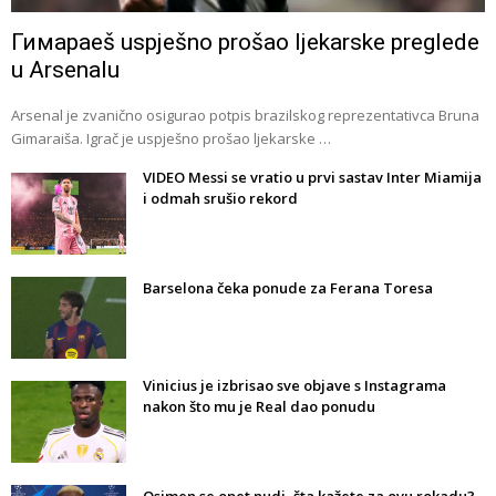
Гимараeš uspješno prošao ljekarske preglede
u Arsenalu
Arsenal je zvanično osigurao potpis brazilskog reprezentativca Bruna
Gimaraiša. Igrač je uspješno prošao ljekarske …
VIDEO Messi se vratio u prvi sastav Inter Miamija
i odmah srušio rekord
Barselona čeka ponude za Ferana Toresa
Vinicius je izbrisao sve objave s Instagrama
nakon što mu je Real dao ponudu