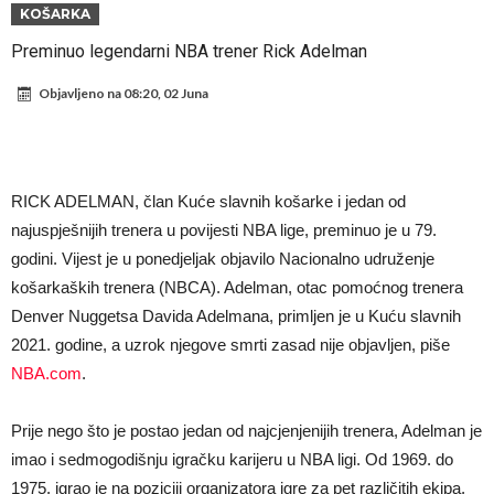
rekord
Barselona čeka ponude za Ferana Toresa
KOŠARKA
Vinicius je izbrisao sve objave s Instagrama nakon što mu je Real
Preminuo legendarni NBA trener Rick Adelman
dao ponudu
Osimen se opet nudi, šta kažete za ovu rokadu?
Objavljeno na
08:20, 02 Juna
Španci uvode nova pravila ove sezone
Sada je jasno zašto je došao: “Luda” klauzula iz Salahovog ugovora s
Turcima je otkrivena
Predsjednik velikana otkrio pregovore sa Dušanom Vlahovićem
RICK ADELMAN, član Kuće slavnih košarke i jedan od
Ronaldo objavio slike iz garaže. “Moje igračke”
najuspješnijih trenera u povijesti NBA lige, preminuo je u 79.
godini. Vijest je u ponedjeljak objavilo Nacionalno udruženje
Ostvariće se velika želja Diega Simeonea? Atletico kreće po
košarkaških trenera (NBCA). Adelman, otac pomoćnog trenera
argentinsku zvijezdu
Denver Nuggetsa Davida Adelmana, primljen je u Kuću slavnih
2021. godine, a uzrok njegove smrti zasad nije objavljen, piše
NBA.com
.
Prije nego što je postao jedan od najcjenjenijih trenera, Adelman je
imao i sedmogodišnju igračku karijeru u NBA ligi. Od 1969. do
1975. igrao je na poziciji organizatora igre za pet različitih ekipa,