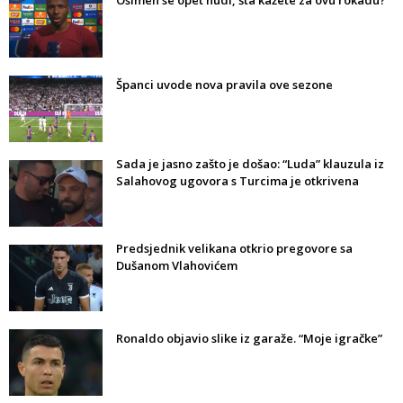
Osimen se opet nudi, šta kažete za ovu rokadu?
Španci uvode nova pravila ove sezone
Sada je jasno zašto je došao: “Luda” klauzula iz
Salahovog ugovora s Turcima je otkrivena
Predsjednik velikana otkrio pregovore sa
Dušanom Vlahovićem
Ronaldo objavio slike iz garaže. “Moje igračke”