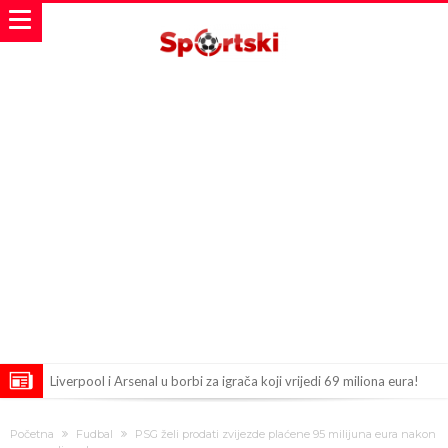
Liverpool i Arsenal u borbi za igrača koji vrijedi 69 miliona eura!
Dilema više ne postoji – Datum dolaska Rodrija u Barcelonu
Početna
Fudbal
PSG želi prodati zvijezde plaćene 95 milijuna eura nakon