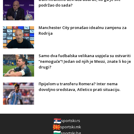
podržao do sada?
Manchester City pronašao idealnu zamjenu za
Rodrija
Samo dva fudbalska velikana uspjela su ostvariti
“nemoguće”! Jedan od njih je Messi, znate li ko je
drugi?
Прijelom u transferu Romera? Inter nema
dovoljno sredstava, Atletico prati situaciju.
sportski.rs
sportski.mk
sportski.bg