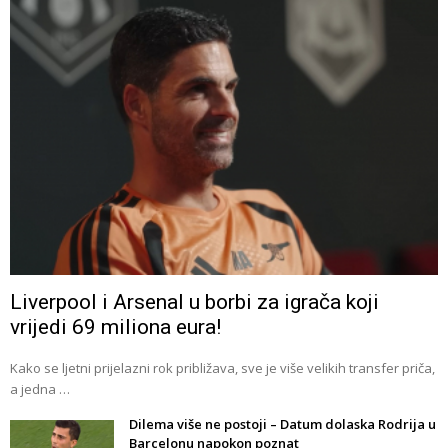
Liverpool i Arsenal u borbi za igrača koji
vrijedi 69 miliona eura!
Kako se ljetni prijelazni rok približava, sve je više velikih transfer priča,
a jedna …
Dilema više ne postoji – Datum dolaska Rodrija u
Barcelonu napokon poznat