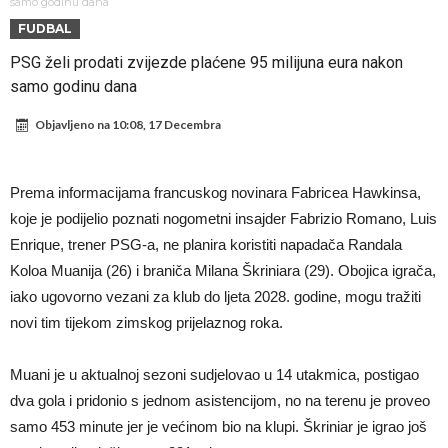
napokon poznat
Engleski reprezentativac optužen za napad u noćnom klubu
samo godinu dana
FUDBAL
Suđenje o smrti Maradone: Noge su mu bile natečene, nije se htio
PSG želi prodati zvijezde plaćene 95 milijuna eura nakon
oprati
Ko je uvjerio Rodrija da izabere Barcelonu?
samo godinu dana
Ulazim na stadion da raznesem Mesija sa četiri bombe
Objavljeno na
10:08, 17 Decembra
Đani Infantino uzvraća udarac, ko ga je sve podržao do sada?
Manchester City pronašao idealnu zamjenu za Rodrija
Prema informacijama francuskog novinara Fabricea Hawkinsa,
Samo dva fudbalska velikana uspjela su ostvariti “nemoguće”! Jedan
koje je podijelio poznati nogometni insajder Fabrizio Romano, Luis
od njih je Messi, znate li ko je drugi?
Прijelom u transferu Romera? Inter nema dovoljno sredstava,
Enrique, trener PSG-a, ne planira koristiti napadača Randala
Koloa Muanija (26) i braniča Milana Škriniara (29). Obojica igrača,
Atletico prati situaciju.
iako ugovorno vezani za klub do ljeta 2028. godine, mogu tražiti
novi tim tijekom zimskog prijelaznog roka.
Muani je u aktualnoj sezoni sudjelovao u 14 utakmica, postigao
dva gola i pridonio s jednom asistencijom, no na terenu je proveo
samo 453 minute jer je većinom bio na klupi. Škriniar je igrao još