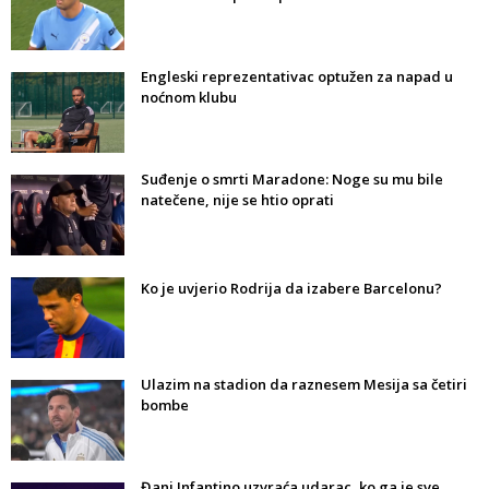
Engleski reprezentativac optužen za napad u
noćnom klubu
Suđenje o smrti Maradone: Noge su mu bile
natečene, nije se htio oprati
Ko je uvjerio Rodrija da izabere Barcelonu?
Ulazim na stadion da raznesem Mesija sa četiri
bombe
Đani Infantino uzvraća udarac, ko ga je sve