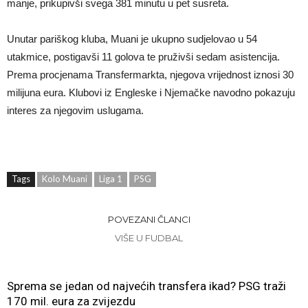
manje, prikupivši svega 381 minutu u pet susreta.
Unutar pariškog kluba, Muani je ukupno sudjelovao u 54
utakmice, postigavši 11 golova te pruživši sedam asistencija.
Prema procjenama Transfermarkta, njegova vrijednost iznosi 30
milijuna eura. Klubovi iz Engleske i Njemačke navodno pokazuju
interes za njegovim uslugama.
Tags
Kolo Muani
Liga 1
PSG
POVEZANI ČLANCI
VIŠE U FUDBAL
Sprema se jedan od najvećih transfera ikad? PSG traži
170 mil. eura za zvijezdu