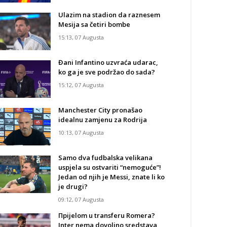
Ulazim na stadion da raznesem
Mesija sa četiri bombe
15:13, 07 Augusta
Đani Infantino uzvraća udarac,
ko ga je sve podržao do sada?
15:12, 07 Augusta
Manchester City pronašao
idealnu zamjenu za Rodrija
10:13, 07 Augusta
Samo dva fudbalska velikana
uspjela su ostvariti “nemoguće”!
Jedan od njih je Messi, znate li ko
je drugi?
09:12, 07 Augusta
Прijelom u transferu Romera?
Inter nema dovoljno sredstava,