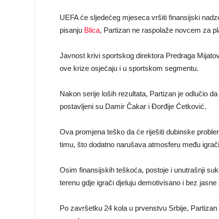
UEFA će sljedećeg mjeseca vršiti finansijski nadz
pisanju
Blica
, Partizan ne raspolaže novcem za plat
Javnost krivi sportskog direktora Predraga Mijatov
ove krize osjećaju i u sportskom segmentu.
Nakon serije loših rezultata, Partizan je odlučio 
postavljeni su Damir Čakar i Đorđije Ćetković.
Ova promjena teško da će riješiti dubinske problem
timu, što dodatno narušava atmosferu među igračim
Osim finansijskih teškoća, postoje i unutrašnji suk
terenu gdje igrači djeluju demotivisano i bez jasne 
Po završetku 24 kola u prvenstvu Srbije, Partizan