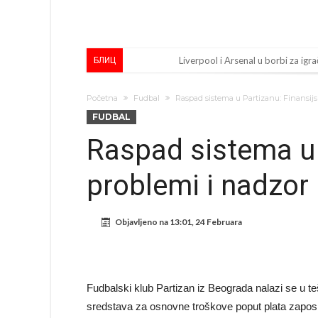
Liverpool i Arsenal u borbi za igra
БЛИЦ
Dilema više ne postoji – Datum d
Početna
Fudbal
Raspad sistema u Partizanu: Finansij
Engleski reprezentativac optuže
FUDBAL
Suđenje o smrti Maradone: Noge su
Raspad sistema u 
Ko je uvjerio Rodrija da izabere 
problemi i nadzor
Ulazim na stadion da raznesem Me
Đani Infantino uzvraća udarac, ko
Objavljeno na
13:01, 24 Februara
Manchester City pronašao idealnu
Samo dva fudbalska velikana uspjel
Прijelom u transferu Romera? Inter
Fudbalski klub Partizan iz Beograda nalazi se u te
sredstava za osnovne troškove poput plata zaposl