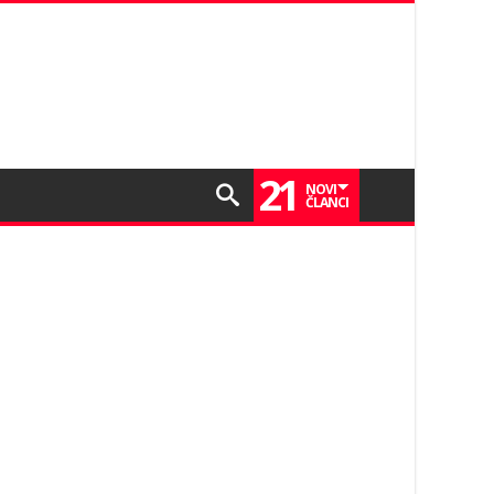
21
NOVI
ČLANCI