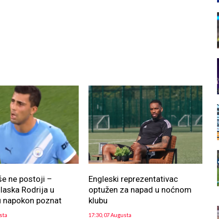
še ne postoji –
Engleski reprezentativac
aska Rodrija u
optužen za napad u noćnom
u napokon poznat
klubu
sta
17:30, 07 Augusta