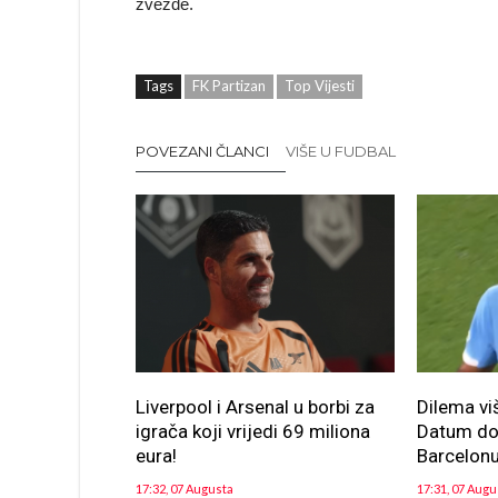
zvezde.
Tags
FK Partizan
Top Vijesti
POVEZANI ČLANCI
VIŠE U FUDBAL
Liverpool i Arsenal u borbi za
Dilema vi
igrača koji vrijedi 69 miliona
Datum dol
eura!
Barcelon
17:32, 07 Augusta
17:31, 07 Augu