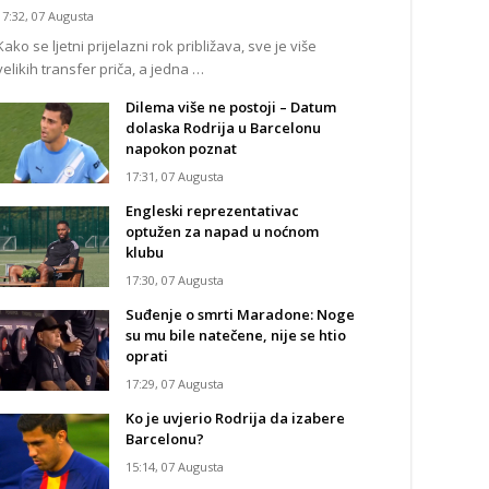
17:32, 07 Augusta
Kako se ljetni prijelazni rok približava, sve je više
velikih transfer priča, a jedna …
Dilema više ne postoji – Datum
dolaska Rodrija u Barcelonu
napokon poznat
17:31, 07 Augusta
Engleski reprezentativac
optužen za napad u noćnom
klubu
17:30, 07 Augusta
Suđenje o smrti Maradone: Noge
su mu bile natečene, nije se htio
oprati
17:29, 07 Augusta
Ko je uvjerio Rodrija da izabere
Barcelonu?
15:14, 07 Augusta