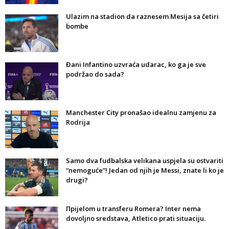
Ulazim na stadion da raznesem Mesija sa četiri
bombe
Đani Infantino uzvraća udarac, ko ga je sve
podržao do sada?
Manchester City pronašao idealnu zamjenu za
Rodrija
Samo dva fudbalska velikana uspjela su ostvariti
“nemoguće”! Jedan od njih je Messi, znate li ko je
drugi?
Прijelom u transferu Romera? Inter nema
dovoljno sredstava, Atletico prati situaciju.