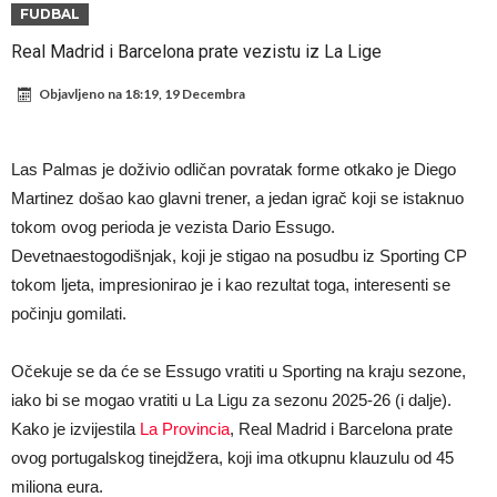
napokon poznat
Engleski reprezentativac optužen za napad u noćnom klubu
FUDBAL
Suđenje o smrti Maradone: Noge su mu bile natečene, nije se htio
Real Madrid i Barcelona prate vezistu iz La Lige
oprati
Ko je uvjerio Rodrija da izabere Barcelonu?
Objavljeno na
18:19, 19 Decembra
Ulazim na stadion da raznesem Mesija sa četiri bombe
Đani Infantino uzvraća udarac, ko ga je sve podržao do sada?
Las Palmas je doživio odličan povratak forme otkako je Diego
Manchester City pronašao idealnu zamjenu za Rodrija
Martinez došao kao glavni trener, a jedan igrač koji se istaknuo
tokom ovog perioda je vezista Dario Essugo.
Samo dva fudbalska velikana uspjela su ostvariti “nemoguće”! Jedan
Devetnaestogodišnjak, koji je stigao na posudbu iz Sporting CP
od njih je Messi, znate li ko je drugi?
Прijelom u transferu Romera? Inter nema dovoljno sredstava,
tokom ljeta, impresionirao je i kao rezultat toga, interesenti se
Atletico prati situaciju.
počinju gomilati.
Očekuje se da će se Essugo vratiti u Sporting na kraju sezone,
iako bi se mogao vratiti u La Ligu za sezonu 2025-26 (i dalje).
Kako je izvijestila
La Provincia
, Real Madrid i Barcelona prate
ovog portugalskog tinejdžera, koji ima otkupnu klauzulu od 45
miliona eura.