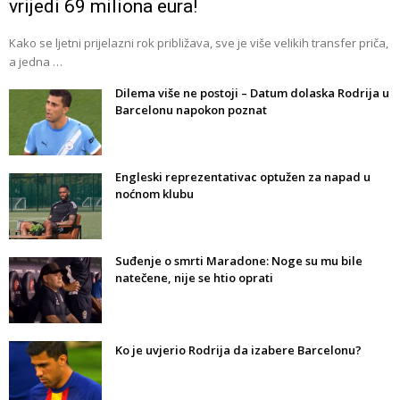
vrijedi 69 miliona eura!
Kako se ljetni prijelazni rok približava, sve je više velikih transfer priča,
a jedna …
Dilema više ne postoji – Datum dolaska Rodrija u
Barcelonu napokon poznat
Engleski reprezentativac optužen za napad u
noćnom klubu
Suđenje o smrti Maradone: Noge su mu bile
natečene, nije se htio oprati
Ko je uvjerio Rodrija da izabere Barcelonu?