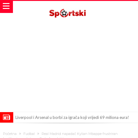
Liverpool i Arsenal u borbi za igrača koji vrijedi 69 miliona eura!
Dilema više ne postoji – Datum dolaska Rodrija u Barcelonu
Početna
Fudbal
Real Madrid napadač Kylian Mbappe frustriran