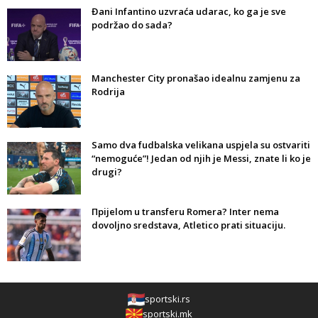
Đani Infantino uzvraća udarac, ko ga je sve
podržao do sada?
Manchester City pronašao idealnu zamjenu za
Rodrija
Samo dva fudbalska velikana uspjela su ostvariti
“nemoguće”! Jedan od njih je Messi, znate li ko je
drugi?
Прijelom u transferu Romera? Inter nema
dovoljno sredstava, Atletico prati situaciju.
sportski.rs
sportski.mk