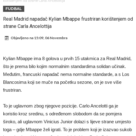
napokon poznat
Engleski reprezentativac optužen za napad u noćnom klubu
korištenjem od strane Carla Ancelottija
FUDBAL
Suđenje o smrti Maradone: Noge su mu bile natečene, nije se htio
Real Madrid napadač Kylian Mbappe frustriran korištenjem od
oprati
Ko je uvjerio Rodrija da izabere Barcelonu?
strane Carla Ancelottija
Ulazim na stadion da raznesem Mesija sa četiri bombe
Objavljeno na
15:09, 06 Novembra
Đani Infantino uzvraća udarac, ko ga je sve podržao do sada?
Manchester City pronašao idealnu zamjenu za Rodrija
Kylian Mbappe ima 8 golova u prvih 15 utakmica za Real Madrid,
Samo dva fudbalska velikana uspjela su ostvariti “nemoguće”! Jedan
što je prema bilo kojim normalnim standardima solidan učinak.
od njih je Messi, znate li ko je drugi?
Прijelom u transferu Romera? Inter nema dovoljno sredstava,
Međutim, francuski napadač nema normalne standarde, a s Los
Blancosima koji se muče na početku sezone, on je sve više
Atletico prati situaciju.
frustriran.
To je uglavnom zbog njegove pozicije. Carlo Ancelotti ga je
koristio kroz sredinu, s određenom slobodom da se pomjera
široko, ali uglavnom Vinicius Junior dolazi s lijeve strane umjesto
toga – gdje Mbappe želi igrati. To je problem koji je izazvao sukob