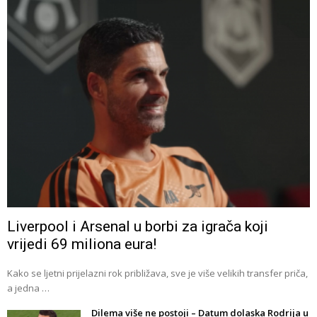
Liverpool i Arsenal u borbi za igrača koji
vrijedi 69 miliona eura!
Kako se ljetni prijelazni rok približava, sve je više velikih transfer priča,
a jedna …
Dilema više ne postoji – Datum dolaska Rodrija u