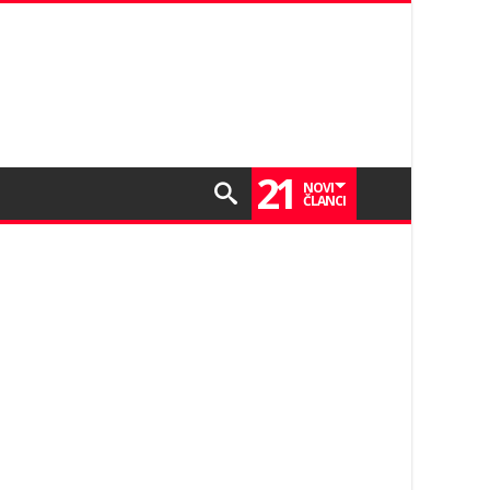
21
NOVI
ČLANCI