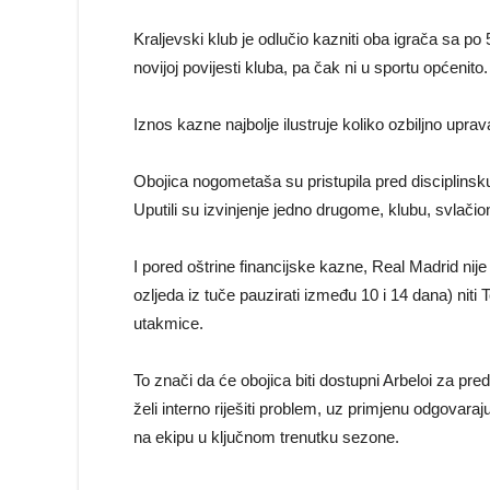
Kraljevski klub je odlučio kazniti oba igrača sa po
novijoj povijesti kluba, pa čak ni u sportu općenito.
Iznos kazne najbolje ilustruje koliko ozbiljno upra
Obojica nogometaša su pristupila pred disciplinsku 
Uputili su izvinjenje jedno drugome, klubu, svlačio
I pored oštrine financijske kazne, Real Madrid nij
ozljeda iz tuče pauzirati između 10 i 14 dana) niti T
utakmice.
To znači da će obojica biti dostupni Arbeloi za p
želi interno riješiti problem, uz primjenu odgovar
na ekipu u ključnom trenutku sezone.