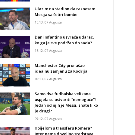
Ulazim na stadion da raznesem
Mesija sa četiri bombe
15:13, 07 Augusta
Đani Infantino uzvraća udarac,
ko ga je sve podržao do sada?
15:12, 07 Augusta
Manchester City pronašao
idealnu zamjenu za Rodrija
10:13, 07 Augusta
Samo dva fudbalska velikana
uspjela su ostvariti “nemoguće”!
Jedan od njih je Messi, znate li ko
je drugi?
09:12, 07 Augusta
Прijelom u transferu Romera?
Inter nema dovoljno sredstava,