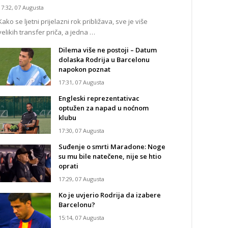
17:32, 07 Augusta
Kako se ljetni prijelazni rok približava, sve je više
velikih transfer priča, a jedna …
Dilema više ne postoji – Datum
dolaska Rodrija u Barcelonu
napokon poznat
17:31, 07 Augusta
Engleski reprezentativac
optužen za napad u noćnom
klubu
17:30, 07 Augusta
Suđenje o smrti Maradone: Noge
su mu bile natečene, nije se htio
oprati
17:29, 07 Augusta
Ko je uvjerio Rodrija da izabere
Barcelonu?
15:14, 07 Augusta