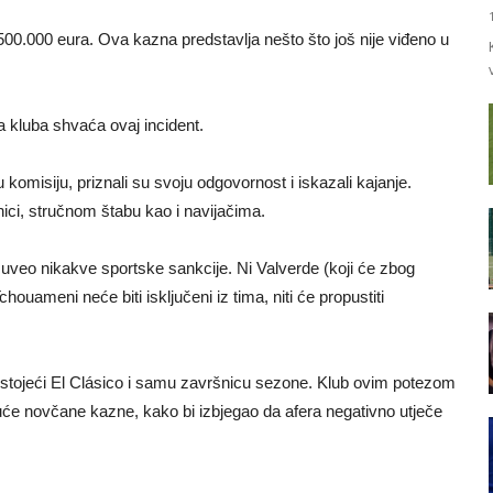
 500.000 eura. Ova kazna predstavlja nešto što još nije viđeno u
va kluba shvaća ovaj incident.
komisiju, priznali su svoju odgovornost i iskazali kajanje.
nici, stručnom štabu kao i navijačima.
e uveo nikakve sportske sankcije. Ni Valverde (koji će zbog
chouameni neće biti isključeni iz tima, niti će propustiti
redstojeći El Clásico i samu završnicu sezone. Klub ovim potezom
ajuće novčane kazne, kako bi izbjegao da afera negativno utječe