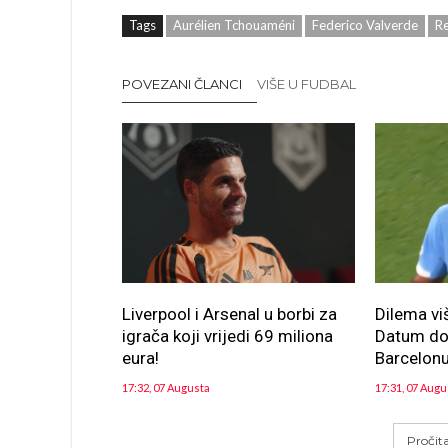
Tags
Aurélien Tchouaméni
Federico Valverde
Re
POVEZANI ČLANCI
VIŠE U FUDBAL
Liverpool i Arsenal u borbi za
Dilema vi
igrača koji vrijedi 69 miliona
Datum dol
eura!
Barcelon
17:32, 07 Augusta
17:31, 07 Augu
Pročit