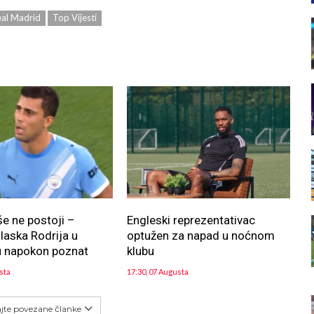
al Madrid
Top Vijesti
še ne postoji –
Engleski reprezentativac
aska Rodrija u
optužen za napad u noćnom
u napokon poznat
klubu
sta
17:30, 07 Augusta
ajte povezane članke