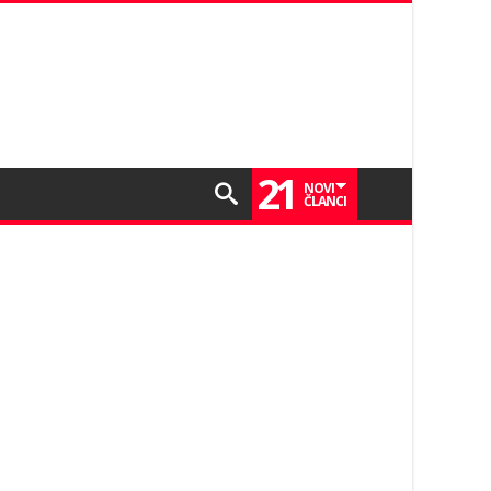
21
NOVI
ČLANCI