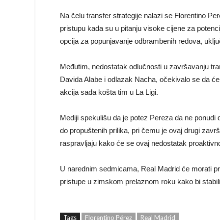
Na čelu transfer strategije nalazi se Florentino Pe
pristupu kada su u pitanju visoke cijene za potenc
opcija za popunjavanje odbrambenih redova, uključu
Međutim, nedostatak odlučnosti u završavanju tran
Davida Alabe i odlazak Nacha, očekivalo se da će k
akcija sada košta tim u La Ligi.
Mediji spekulišu da je potez Pereza da ne ponudi d
do propuštenih prilika, pri čemu je ovaj drugi zav
raspravljaju kako će se ovaj nedostatak proaktivnos
U narednim sedmicama, Real Madrid će morati prona
pristupe u zimskom prelaznom roku kako bi stabili
Tags
Florentino Pérez
Real Madrid