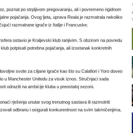
rez, poznat po strpljivom pregovaranju, ali i povremeno rigidnom
ijalne pojačanja. Ovog ljeta, uprava Reala je razmatrala nekoliko
jući razmatrane igrače iz Italije i Francuske.
sfera ostavio je Kraljevski klub ranjivim. S obzirom na povredu
lub potpisati potrebna pojačanja, ali izostanak konkretnih
ovoljne svote za ciljane igrače kao što su Calafiori i Yoro doveo
ršio u Manchester Unitedu za visok iznos. Stručnjaci sada
ti odraziti na ambicije kluba u preostaloj sezoni.
ći rješenja unutar svog trenutnog sastava ili razmotriti
zovali odbranu i osigurali konkurentnost na svim takmičenjima.