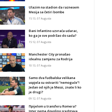
Ulazim na stadion da raznesem
Mesija sa četiri bombe
15:13, 07 Augusta
Đani Infantino uzvraća udarac,
ko ga je sve podržao do sada?
15:12, 07 Augusta
Manchester City pronašao
idealnu zamjenu za Rodrija
10:13, 07 Augusta
Samo dva fudbalska velikana
uspjela su ostvariti “nemoguće”!
Jedan od njih je Messi, znate li ko
je drugi?
09:12, 07 Augusta
Прijelom u transferu Romera?
Inter nema dovoljno sredstava,