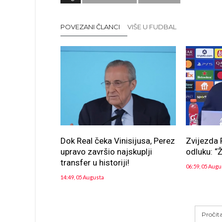
POVEZANI ČLANCI
VIŠE U FUDBAL
Dok Real čeka Vinisijusa, Perez
Zvijezda 
upravo završio najskuplji
odluku: “Ž
transfer u historiji!
06:59, 05 Augu
14:49, 05 Augusta
Pročit