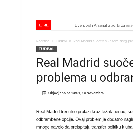
Liverpool i Arsenal u borbi za igra
БЛИЦ
Dilema više ne postoji – Datum d
Početna
Fudbal
Real Madrid suočen s krizom zbog pr
Engleski reprezentativac optuže
FUDBAL
Suđenje o smrti Maradone: Noge su
Real Madrid suoč
Ko je uvjerio Rodrija da izabere 
problema u odbra
Ulazim na stadion da raznesem Me
Đani Infantino uzvraća udarac, ko
Objavljeno na
14:01, 10 Novembra
Manchester City pronašao idealnu
Samo dva fudbalska velikana uspjel
Real Madrid trenutno prolazi kroz težak period, s
Прijelom u transferu Romera? Inter
odbrambene opcije. Ovaj problem je dodatno naglaš
mnoge navelo da preispitaju transfer politiku kluba