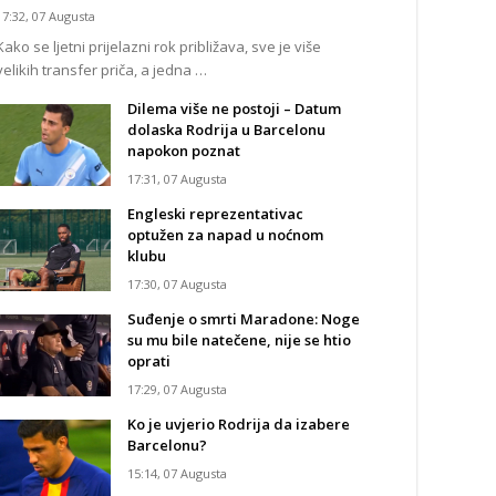
17:32, 07 Augusta
Kako se ljetni prijelazni rok približava, sve je više
velikih transfer priča, a jedna …
Dilema više ne postoji – Datum
dolaska Rodrija u Barcelonu
napokon poznat
17:31, 07 Augusta
Engleski reprezentativac
optužen za napad u noćnom
klubu
17:30, 07 Augusta
Suđenje o smrti Maradone: Noge
su mu bile natečene, nije se htio
oprati
17:29, 07 Augusta
Ko je uvjerio Rodrija da izabere
Barcelonu?
15:14, 07 Augusta