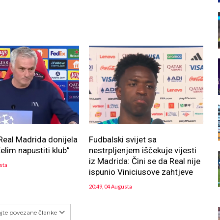
Real Madrida donijela
Fudbalski svijet sa
elim napustiti klub”
nestrpljenjem iščekuje vijesti
iz Madrida: Čini se da Real nije
sta
ispunio Viniciusove zahtjeve
20:49, 04 Augusta
ajte povezane članke