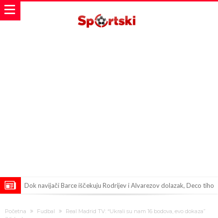
Dok navijači Barce iščekuju Rodrijev i Alvarezov dolazak, Deco tiho
sklapa još jedan briljantan transfer
Poznato koliko je dobila ljubavnica Đanija Infantina od UEFA
Početna
Fudbal
Real Madrid TV: “Ukrali su nam 16 bodova, evo dokaza”