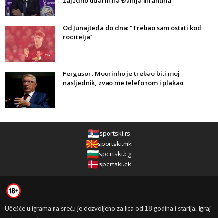
zajedno udarili na Đanija Infantina
Od Junajteda do dna: “Trebao sam ostati kod
roditelja”
Ferguson: Mourinho je trebao biti moj
nasljednik, zvao me telefonom i plakao
sportski.rs
sportski.mk
sportski.bg
sportski.dk
Učešće u igrama na sreću je dozvoljeno za lica od 18 godina i starija. Igraj