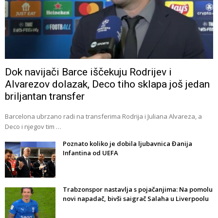
Dok navijači Barce iščekuju Rodrijev i
Alvarezov dolazak, Deco tiho sklapa još jedan
briljantan transfer
Barcelona ubrzano radi na transferima Rodrija i Juliana Alvareza, a
Deco i njegov tim …
Poznato koliko je dobila ljubavnica Đanija
Infantina od UEFA
Trabzonspor nastavlja s pojačanjima: Na pomolu
novi napadač, bivši saigrač Salaha u Liverpoolu