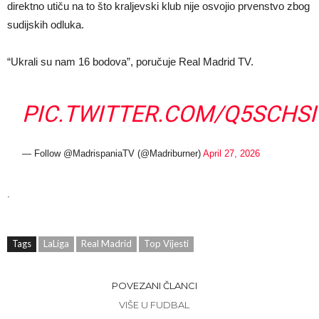
direktno utiču na to što kraljevski klub nije osvojio prvenstvo zbog
sudijskih odluka.
“Ukrali su nam 16 bodova”, poručuje Real Madrid TV.
PIC.TWITTER.COM/Q5SCHS
— Follow @MadrispaniaTV (@Madriburner)
April 27, 2026
.
Tags
LaLiga
Real Madrid
Top Vijesti
POVEZANI ČLANCI
VIŠE U FUDBAL