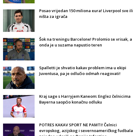
Posao vrijedan 150 miliona eura! Liverpool sve ili
ništa za igrača
Šok na treningu Barcelone! Prolomio se vrisak, a
onda je u suzama napustio teren
Spalletti je shvatio kakav problem ima u ekipi
Juventusa, pa je odlučio odmah reagovati!
Kraj sage s Harryjem Kaneom: Englez čelnicima
Bayerna saopćio konačnu odluku
POTRES KAKAV SPORT NE PAMTI! Čelnici
evropskog, azijskog i severnoameričkog fudbala