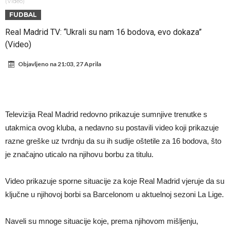
Trabzonspor nastavlja s pojačanjima: Na pomolu novi napadač,
(Video)
FUDBAL
bivši saigrač Salaha u Liverpoolu
Posao vrijedan 150 miliona eura! Liverpool sve ili ništa za igrača
Real Madrid TV: “Ukrali su nam 16 bodova, evo dokaza”
Šok na treningu Barcelone! Prolomio se vrisak, a onda je u suzama
(Video)
napustio teren
Spalletti je shvatio kakav problem ima u ekipi Juventusa, pa je
Objavljeno na
21:03, 27 Aprila
odlučio odmah reagovati!
Kraj sage s Harryjem Kaneom: Englez čelnicima Bayerna saopćio
konačnu odluku
POTRES KAKAV SPORT NE PAMTI! Čelnici evropskog, azijskog i
severnoameričkog fudbala zajedno udarili na Đanija Infantina
Od Junajteda do dna: “Trebao sam ostati kod roditelja”
Televizija Real Madrid redovno prikazuje sumnjive trenutke s
Ferguson: Mourinho je trebao biti moj nasljednik, zvao me
utakmica ovog kluba, a nedavno su postavili video koji prikazuje
telefonom i plakao
razne greške uz tvrdnju da su ih sudije oštetile za 16 bodova, što
je značajno uticalo na njihovu borbu za titulu.
Video prikazuje sporne situacije za koje Real Madrid vjeruje da su
ključne u njihovoj borbi sa Barcelonom u aktuelnoj sezoni La Lige.
Naveli su mnoge situacije koje, prema njihovom mišljenju,