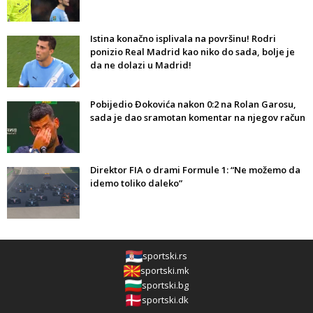
Istina konačno isplivala na površinu! Rodri
ponizio Real Madrid kao niko do sada, bolje je
da ne dolazi u Madrid!
Pobijedio Đokovića nakon 0:2 na Rolan Garosu,
sada je dao sramotan komentar na njegov račun
Direktor FIA o drami Formule 1: “Ne možemo da
idemo toliko daleko”
sportski.rs
sportski.mk
sportski.bg
sportski.dk