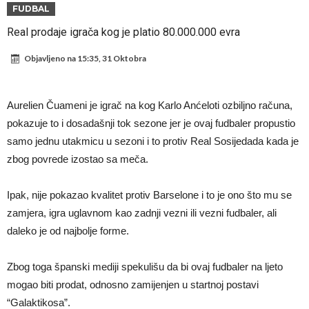
Atletico prati situaciju.
GOTOVO JE! Čelsi dovodi novog lijevog beka – transfer vrijedan 21
FUDBAL
milion eura
Atletico Madrid donosi neočekivanu odluku!
Real prodaje igrača kog je platio 80.000.000 evra
Rafael Leao dobio novu ponudu iz Turske
Objavljeno na
15:35, 31 Oktobra
U Firenci poludili za Mastantounom
City prodao rezervnog golmana za 50 miliona eura
Aurelien Čuameni je igrač na kog Karlo Anćeloti ozbiljno računa,
Istina konačno isplivala na površinu! Rodri ponizio Real Madrid kao
pokazuje to i dosadašnji tok sezone jer je ovaj fudbaler propustio
samo jednu utakmicu u sezoni i to protiv Real Sosijedada kada je
niko do sada, bolje je da ne dolazi u Madrid!
Pobijedio Đokovića nakon 0:2 na Rolan Garosu, sada je dao
zbog povrede izostao sa meča.
sramotan komentar na njegov račun
Direktor FIA o drami Formule 1: “Ne možemo da idemo toliko
daleko”
Ipak, nije pokazao kvalitet protiv Barselone i to je ono što mu se
zamjera, igra uglavnom kao zadnji vezni ili vezni fudbaler, ali
daleko je od najbolje forme.
Zbog toga španski mediji spekulišu da bi ovaj fudbaler na ljeto
mogao biti prodat, odnosno zamijenjen u startnoj postavi
“Galaktikosa”.