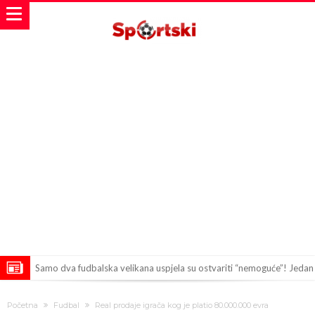
Samo dva fudbalska velikana uspjela su ostvariti “nemoguće”! Jedan
od njih je Messi, znate li ko je drugi?
Прijelom u transferu Romera? Inter nema dovoljno sredstava,
Početna
Fudbal
Real prodaje igrača kog je platio 80.000.000 evra