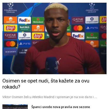
Osimen se opet nudi, šta kažete za ovu
rokadu?
Viktor Osimen želi u Atletiko Madrid i spreman je na sve da to i …
Španci uvode nova pravila ove sezone