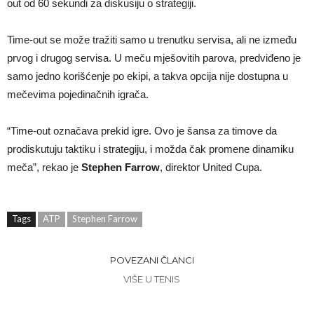
out od 60 sekundi za diskusiju o strategiji.
Time-out se može tražiti samo u trenutku servisa, ali ne između
prvog i drugog servisa. U meču mješovitih parova, predviđeno je
samo jedno korišćenje po ekipi, a takva opcija nije dostupna u
mečevima pojedinačnih igrača.
“Time-out označava prekid igre. Ovo je šansa za timove da
prodiskutuju taktiku i strategiju, i možda čak promene dinamiku
meča”, rekao je
Stephen Farrow
, direktor United Cupa.
Tags
ATP
Stephen Farrow
POVEZANI ČLANCI
VIŠE U TENIS