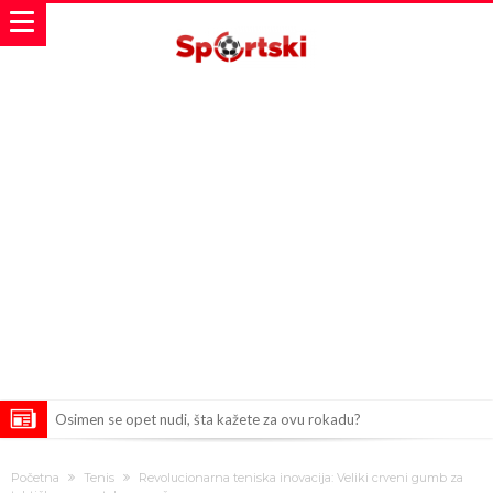
Osimen se opet nudi, šta kažete za ovu rokadu?
Španci uvode nova pravila ove sezone
Početna
Tenis
Revolucionarna teniska inovacija: Veliki crveni gumb za