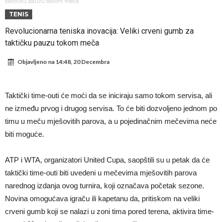
Sada je jasno zašto je došao: “Luda” klauzula iz Salahovog ugovora s
taktičku pauzu tokom meča
TENIS
Turcima je otkrivena
Predsjednik velikana otkrio pregovore sa Dušanom Vlahovićem
Revolucionarna teniska inovacija: Veliki crveni gumb za
Ronaldo objavio slike iz garaže. “Moje igračke”
taktičku pauzu tokom meča
Ostvariće se velika želja Diega Simeonea? Atletico kreće po
Objavljeno na
14:48, 20 Decembra
argentinsku zvijezdu
Nejmar potpuno izgubio glavu, šta mu ovo treba? (Video)
Dok Real čeka Vinisijusa, Perez upravo završio najskuplji transfer u
Taktički time-outi će moći da se iniciraju samo tokom servisa, ali
historiji!
Ćabi sastavlja kockice, lijevi bek iz Španije i golman iz Portugala za
ne između prvog i drugog servisa. To će biti dozvoljeno jednom po
strašni Čelsi?!
FIFA u velikom previranju! Infantino svojim potezom iznenadio
timu u meču mješovitih parova, a u pojedinačnim mečevima neće
biti moguće.
fudbalski svijet
ATP i WTA, organizatori United Cupa, saopštili su u petak da će
taktički time-outi biti uvedeni u mečevima mješovitih parova
narednog izdanja ovog turnira, koji označava početak sezone.
Novina omogućava igraču ili kapetanu da, pritiskom na veliki
crveni gumb koji se nalazi u zoni tima pored terena, aktivira time-