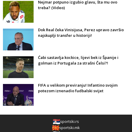
Nejmar potpuno izgubio glavu, šta mu ovo
treba? (Video)
Dok Real čeka Vinisijusa, Perez upravo završio
najskuplji transfer u historiji!
Ćabi sastavlja kockice, lijevi bek iz Španije i
golman iz Portugala za strašni Čelsi?!
FIFA u velikom previranju! Infantino svojim
potezom iznenadio fudbalski svijet
sportski.rs
sportski.mk