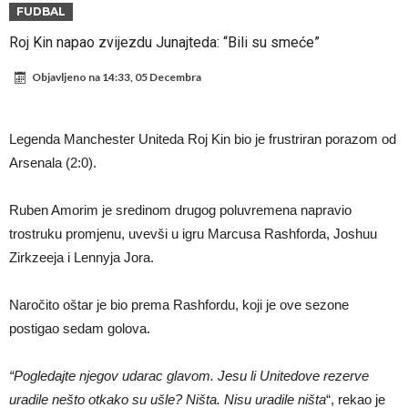
tjera suze
GROM USMRTIO FUDBALERA: Velika tragedija! Povrijeđeno još 12
FUDBAL
igrača!
Mediji u Španiji konačno obznanili dugo očekivanu odluku: Vinicius
Roj Kin napao zvijezdu Junajteda: “Bili su smeće”
Junior je donio svoj izbor!
Гимараeš uspješno prošao ljekarske preglede u Arsenalu
Objavljeno na
14:33, 05 Decembra
VIDEO Messi se vratio u prvi sastav Inter Miamija i odmah srušio
rekord
Barselona čeka ponude za Ferana Toresa
Legenda Manchester Uniteda Roj Kin bio je frustriran porazom od
Vinicius je izbrisao sve objave s Instagrama nakon što mu je Real
Arsenala (2:0).
dao ponudu
Osimen se opet nudi, šta kažete za ovu rokadu?
Ruben Amorim je sredinom drugog poluvremena napravio
Španci uvode nova pravila ove sezone
trostruku promjenu, uvevši u igru Marcusa Rashforda, Joshuu
Zirkzeeja i Lennyja Jora.
Naročito oštar je bio prema Rashfordu, koji je ove sezone
postigao sedam golova.
“Pogledajte njegov udarac glavom. Jesu li Unitedove rezerve
uradile nešto otkako su ušle? Ništa. Nisu uradile ništa
“, rekao je