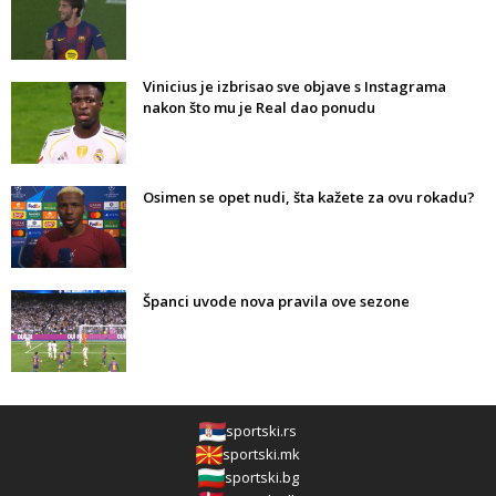
Vinicius je izbrisao sve objave s Instagrama
nakon što mu je Real dao ponudu
Osimen se opet nudi, šta kažete za ovu rokadu?
Španci uvode nova pravila ove sezone
sportski.rs
sportski.mk
sportski.bg