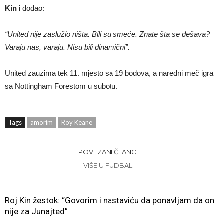
Kin
i dodao:
“United nije zaslužio ništa. Bili su smeće. Znate šta se dešava?
Varaju nas, varaju. Nisu bili dinamični”.
United zauzima tek 11. mjesto sa 19 bodova, a naredni meč igra
sa Nottingham Forestom u subotu.
Tags
amorim
Roy Keane
POVEZANI ČLANCI
VIŠE U FUDBAL
Roj Kin žestok: “Govorim i nastaviću da ponavljam da on
nije za Junajted”