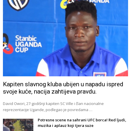
Kapiten slavnog kluba ubijen u napadu ispred
svoje kuće, nacija zahtijeva pravdu.
David Owori, 27-godišnji kapiten SC Ville i član nacionalne
reprezentacije Ugande, podlegao je povredama …
Potresne scene na sahrani UFC borca! Red ljudi,
muzika i aplauz koji tjera suze