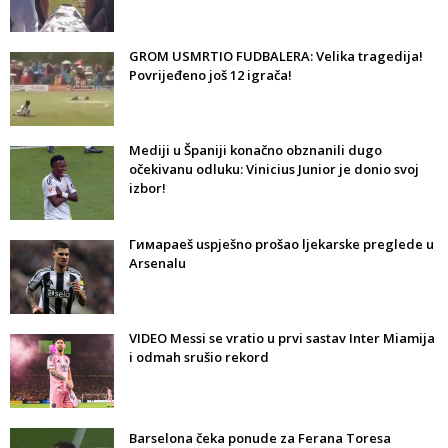
GROM USMRTIO FUDBALERA: Velika tragedija!
Povrijeđeno još 12 igrača!
Mediji u Španiji konačno obznanili dugo
očekivanu odluku: Vinicius Junior je donio svoj
izbor!
Гимараeš uspješno prošao ljekarske preglede u
Arsenalu
VIDEO Messi se vratio u prvi sastav Inter Miamija
i odmah srušio rekord
Barselona čeka ponude za Ferana Toresa