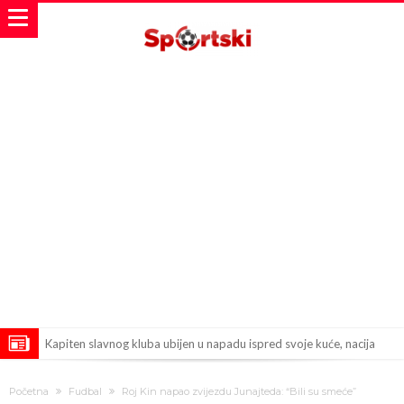
Kapiten slavnog kluba ubijen u napadu ispred svoje kuće, nacija
zahtijeva pravdu.
Potresne scene na sahrani UFC borca! Red ljudi, muzika i aplauz koji
Početna
Fudbal
Roj Kin napao zvijezdu Junajteda: “Bili su smeće”