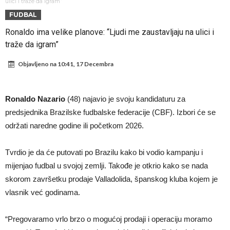
tjera suze
GROM USMRTIO FUDBALERA: Velika tragedija! Povrijeđeno još 12
ulici i traže da igram”
FUDBAL
igrača!
Mediji u Španiji konačno obznanili dugo očekivanu odluku: Vinicius
Ronaldo ima velike planove: “Ljudi me zaustavljaju na ulici i
Junior je donio svoj izbor!
Гимараeš uspješno prošao ljekarske preglede u Arsenalu
traže da igram”
VIDEO Messi se vratio u prvi sastav Inter Miamija i odmah srušio
Objavljeno na
10:41, 17 Decembra
rekord
Barselona čeka ponude za Ferana Toresa
Vinicius je izbrisao sve objave s Instagrama nakon što mu je Real
Ronaldo Nazario
(48) najavio je svoju kandidaturu za
dao ponudu
Osimen se opet nudi, šta kažete za ovu rokadu?
predsjednika Brazilske fudbalske federacije (CBF). Izbori će se
Španci uvode nova pravila ove sezone
održati naredne godine ili početkom 2026.
Tvrdio je da će putovati po Brazilu kako bi vodio kampanju i
mijenjao fudbal u svojoj zemlji. Takođe je otkrio kako se nada
skorom završetku prodaje Valladolida, španskog kluba kojem je
vlasnik već godinama.
“Pregovaramo vrlo brzo o mogućoj prodaji i operaciju moramo