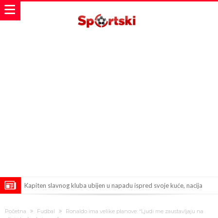
Kapiten slavnog kluba ubijen u napadu ispred svoje kuće, nacija
zahtijeva pravdu.
Potresne scene na sahrani UFC borca! Red ljudi, muzika i aplauz koji
Početna
Fudbal
Ronaldo ima velike planove: “Ljudi me zaustavljaju na