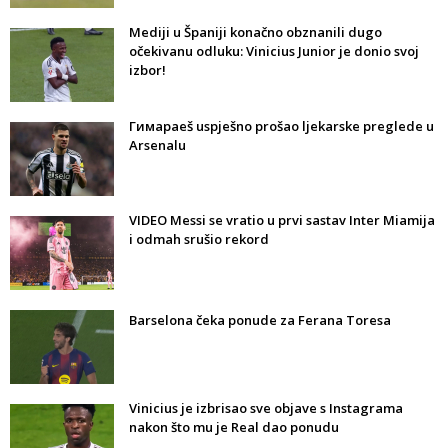
Mediji u Španiji konačno obznanili dugo
očekivanu odluku: Vinicius Junior je donio svoj
izbor!
Гимараeš uspješno prošao ljekarske preglede u
Arsenalu
VIDEO Messi se vratio u prvi sastav Inter Miamija
i odmah srušio rekord
Barselona čeka ponude za Ferana Toresa
Vinicius je izbrisao sve objave s Instagrama
nakon što mu je Real dao ponudu