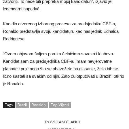
zatvoriti. To neće biti prepreka mojoj kandidaturi”, izjavio je
legendarni napadač.
Kao dio otvorenog izbornog procesa za predsjednika CBF-a,
Ronaldo predstavlja svoju kandidaturu kao nasljednik Ednalda
Rodriguesa.
“Ovom objavom šaljem poruku čelnicima saveza i klubova.
Kandidat sam za predsjednika CBF-a. Imam nevjerovatne
planove i prije nego što se obavežete na glasanje, želio bih se
lično sastati sa svakim od njih. Zato ću otputovati u Brazil”, otkrio
je Ronaldo.
Tags
Brazil
Ronaldo
Top Vijesti
POVEZANI ČLANCI