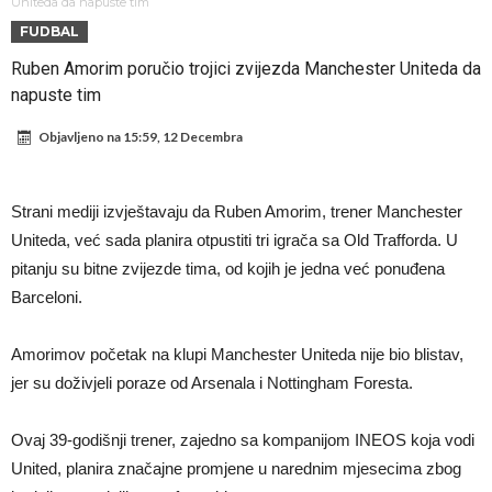
Španija na nogama, Barcelona i Real u strahu: “Novi Haaland” je
Uniteda da napuste tim
FUDBAL
odabrao!
Marciniak objasnio zašto nije isključio Messija: Navijači i stručnjaci su
Ruben Amorim poručio trojici zvijezda Manchester Uniteda da
zaprepašteni njegovim riječima
Milan smanjuje tim
napuste tim
Hidratacijske pauze postale su biznis: FIFA ih ne planira ukinuti
Objavljeno na
15:59, 12 Decembra
Potpuni obračun – Barselona preotima najvažniji letnji transfer
Atletika?!
Ovo se Novaku nikad nije dešavalo: Sinner i Alcaraz odustaju, a
Strani mediji izvještavaju da Ruben Amorim, trener Manchester
Zverev se odmah “raspao”
Infantino imao ljubavnicu: Isplivale skandalozne informacije, dobila je
Uniteda, već sada planira otpustiti tri igrača sa Old Trafforda. U
novac od UEFA
Mourinho uvodi strogu disciplinu u Real Madrid. Ovo su tri nova
pitanju su bitne zvijezde tima, od kojih je jedna već ponuđena
Barceloni.
pravila
Amorimov početak na klupi Manchester Uniteda nije bio blistav,
jer su doživjeli poraze od Arsenala i Nottingham Foresta.
Ovaj 39-godišnji trener, zajedno sa kompanijom INEOS koja vodi
United, planira značajne promjene u narednim mjesecima zbog