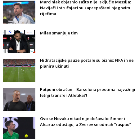
Marciniak objasnio zašto nije isključio Messija:
Navijači i stručnjaci su zaprepašteni njegovim
riječima
Milan smanjuje tim
Hidratacijske pauze postale su biznis: FIFA ih ne
planira ukinuti
Potpuni obračun – Barselona preotima najvažniji
letnji transfer Atletika?!
Ovo se Novaku nikad nije dešavalo: Sinner i
Alcaraz odustaju, a Zverev se odmah “raspao”