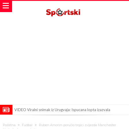
VIDEO Viralni snimak iz Urugvaja: Ispucana lopta izazvala
saobraćajnu nesreću
U Madridu iznenađeni nevjerovatnom ponudom za Ardu Gulera!
Početna
Fudbal
Ruben Amorim poručio trojici zvijezda Manchester