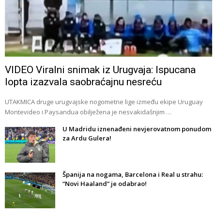
VIDEO Viralni snimak iz Urugvaja: Ispucana
lopta izazvala saobraćajnu nesreću
UTAKMICA druge urugvajske nogometne lige između ekipe Uruguay
Montevideo i Paysandua obilježena je nesvakidašnjim …
U Madridu iznenađeni nevjerovatnom ponudom
za Ardu Gulera!
Španija na nogama, Barcelona i Real u strahu:
“Novi Haaland” je odabrao!