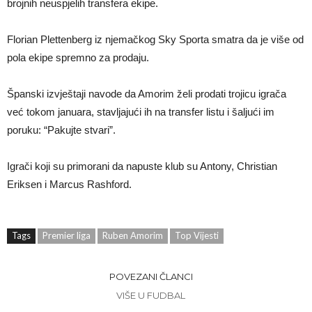
brojnih neuspjelih transfera ekipe.
Florian Plettenberg iz njemačkog Sky Sporta smatra da je više od
pola ekipe spremno za prodaju.
Španski izvještaji navode da Amorim želi prodati trojicu igrača
već tokom januara, stavljajući ih na transfer listu i šaljući im
poruku: “Pakujte stvari”.
Igrači koji su primorani da napuste klub su Antony, Christian
Eriksen i Marcus Rashford.
Tags
Premier liga
Ruben Amorim
Top Vijesti
POVEZANI ČLANCI
VIŠE U FUDBAL