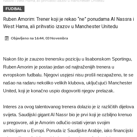
Atletika?!
Ovo se Novaku nikad nije dešavalo: Sinner i Alcaraz odustaju, a
Nassra i West Hama, ali prihvatio izazov u Manchester Unitedu
FUDBAL
Zverev se odmah “raspao”
Infantino imao ljubavnicu: Isplivale skandalozne informacije, dobila je
Ruben Amorim: Trener koji je rekao “ne” ponudama Al Nassra i
novac od UEFA
Mourinho uvodi strogu disciplinu u Real Madrid. Ovo su tri nova
West Hama, ali prihvatio izazov u Manchester Unitedu
pravila
Arsenal dovodi zvijezdu Serie A za 138 miliona eura?
Objavljeno na
16:44, 03 Novembra
Francuski sudija optužen za porodično nasilje. Prijeti mu 18 mjeseci
zatvora
Jake Paul kreće u rušenje UFC-a
Nakon što je zauzeo trenersku poziciju u lisabonskom Sportingu,
Mudrik se vratio na teren nakon više od 600 dana. Odmah ide na
Ruben Amorim je postao jedan od najtraženijih trenera u
posudbu?
Real Madrid odlučio: Endrick ide u Premier ligu!
evropskom fudbalu. Njegovi uspjesi nisu prošli nezapaženo, te se
našao na radaru nekoliko velikih klubova, uključujući Manchester
United, koji je konačno uspio dogovoriti njegov prelazak.
Interes za ovog talentovanog trenera dolazio je iz različitih dijelova
svijeta. Saudijski gigant Al Nassr bio je prvi koji je ozbiljno krenuo
u pregovore, ali je Amorim odlučio ostati vjeran svojim
ambicijama u Evropi. Ponuda iz Saudijske Arabije, iako financijski