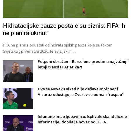
Hidratacijske pauze postale su biznis: FIFA ih
ne planira ukinuti
FIFA ne planira odustati od hidratacijskih pauza koje su tokom
Svjetskog prvenstva 2026. televizijskim …
Potpuni obračun – Barselona preotima najvažniji
letnji transfer Atletika?!
Ovo se Novaku nikad nije dešavalo: Sinner i
Alcaraz odustaju, a Zverev se odmah “raspao”
Infantino imao ljubavnicu: Isplivale skandalozne
informacije, dobila je novac od UEFA