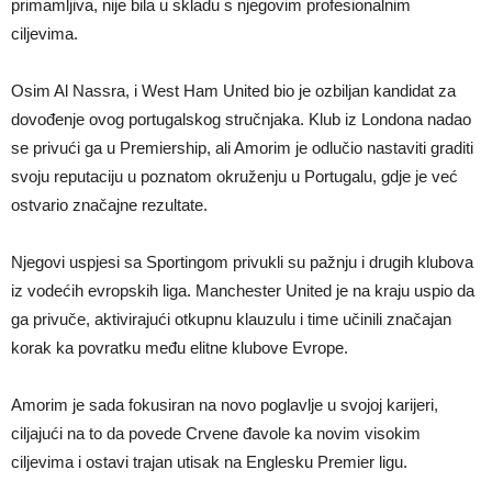
primamljiva, nije bila u skladu s njegovim profesionalnim
ciljevima.
Osim Al Nassra, i West Ham United bio je ozbiljan kandidat za
dovođenje ovog portugalskog stručnjaka. Klub iz Londona nadao
se privući ga u Premiership, ali Amorim je odlučio nastaviti graditi
svoju reputaciju u poznatom okruženju u Portugalu, gdje je već
ostvario značajne rezultate.
Njegovi uspjesi sa Sportingom privukli su pažnju i drugih klubova
iz vodećih evropskih liga. Manchester United je na kraju uspio da
ga privuče, aktivirajući otkupnu klauzulu i time učinili značajan
korak ka povratku među elitne klubove Evrope.
Amorim je sada fokusiran na novo poglavlje u svojoj karijeri,
ciljajući na to da povede Crvene đavole ka novim visokim
ciljevima i ostavi trajan utisak na Englesku Premier ligu.