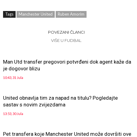
Tags
Manchester United
Ruben Amorim
POVEZANI ČLANCI
VIŠE U FUDBAL
Man Utd transfer pregovori potvrđeni dok agent kaže da
je dogovor blizu
10:43, 31 Jula
United obnavlja tim za napad na titulu? Pogledajte
sastav s novim zvijezdama
13:53, 30 Jula
Pet transfera koje Manchester United može dovršiti ove