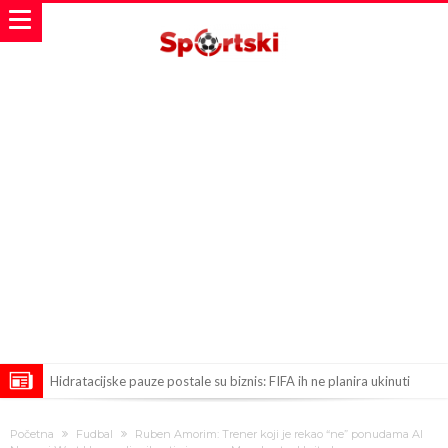
Hidratacijske pauze postale su biznis: FIFA ih ne planira ukinuti
Potpuni obračun – Barselona preotima najvažniji letnji transfer
Početna
Fudbal
Ruben Amorim: Trener koji je rekao “ne” ponudama Al