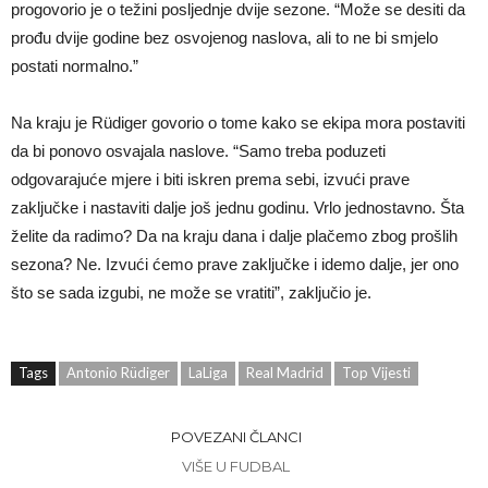
progovorio je o težini posljednje dvije sezone. “Može se desiti da
prođu dvije godine bez osvojenog naslova, ali to ne bi smjelo
postati normalno.”
Na kraju je Rüdiger govorio o tome kako se ekipa mora postaviti
da bi ponovo osvajala naslove. “Samo treba poduzeti
odgovarajuće mjere i biti iskren prema sebi, izvući prave
zaključke i nastaviti dalje još jednu godinu. Vrlo jednostavno. Šta
želite da radimo? Da na kraju dana i dalje plačemo zbog prošlih
sezona? Ne. Izvući ćemo prave zaključke i idemo dalje, jer ono
što se sada izgubi, ne može se vratiti”, zaključio je.
Tags
Antonio Rüdiger
LaLiga
Real Madrid
Top Vijesti
POVEZANI ČLANCI
VIŠE U FUDBAL