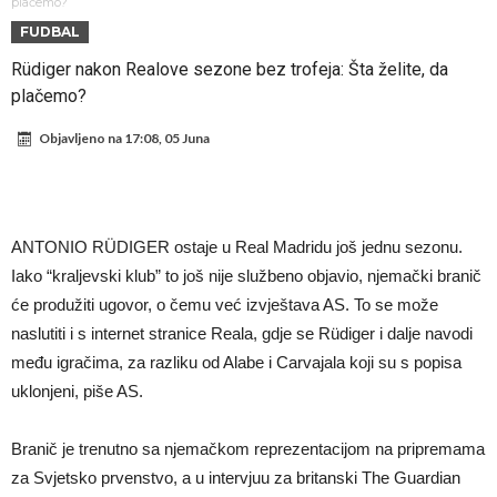
Atletika?!
Ovo se Novaku nikad nije dešavalo: Sinner i Alcaraz odustaju, a
plačemo?
FUDBAL
Zverev se odmah “raspao”
Infantino imao ljubavnicu: Isplivale skandalozne informacije, dobila je
Rüdiger nakon Realove sezone bez trofeja: Šta želite, da
novac od UEFA
Mourinho uvodi strogu disciplinu u Real Madrid. Ovo su tri nova
plačemo?
pravila
Arsenal dovodi zvijezdu Serie A za 138 miliona eura?
Objavljeno na
17:08, 05 Juna
Francuski sudija optužen za porodično nasilje. Prijeti mu 18 mjeseci
zatvora
Jake Paul kreće u rušenje UFC-a
Mudrik se vratio na teren nakon više od 600 dana. Odmah ide na
ANTONIO RÜDIGER ostaje u Real Madridu još jednu sezonu.
posudbu?
Real Madrid odlučio: Endrick ide u Premier ligu!
Iako “kraljevski klub” to još nije službeno objavio, njemački branič
će produžiti ugovor, o čemu već izvještava AS. To se može
naslutiti i s internet stranice Reala, gdje se Rüdiger i dalje navodi
među igračima, za razliku od Alabe i Carvajala koji su s popisa
uklonjeni, piše AS.
Branič je trenutno sa njemačkom reprezentacijom na pripremama
za Svjetsko prvenstvo, a u intervjuu za britanski The Guardian