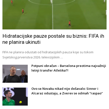
Hidratacijske pauze postale su biznis: FIFA ih
ne planira ukinuti
FIFA ne planira odustati od hidratacijskih pauza koje su tokom
Svjetskog prvenstva 2026. televizijskim …
Potpuni obračun – Barselona preotima najvažniji
letnji transfer Atletika?!
Ovo se Novaku nikad nije dešavalo: Sinner i
Alcaraz odustaju, a Zverev se odmah “raspao”