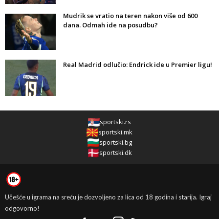
Mudrik se vratio na teren nakon više od 600
dana. Odmah ide na posudbu?
Real Madrid odlučio: Endrick ide u Premier ligu!
sportski.rs
sportski.mk
sportski.bg
sportski.dk
Učešće u igrama na sreću je dozvoljeno za lica od 18 godina i starija. Igraj
odgovorno!