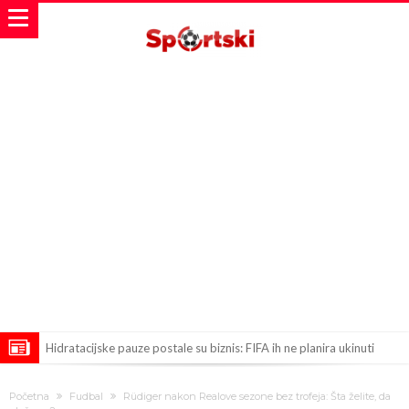
Hidratacijske pauze postale su biznis: FIFA ih ne planira ukinuti
Potpuni obračun – Barselona preotima najvažniji letnji transfer
Početna
Fudbal
Rüdiger nakon Realove sezone bez trofeja: Šta želite, da