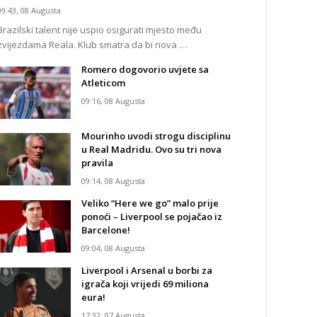
09:43, 08 Augusta
Brazilski talent nije uspio osigurati mjesto među
zvijezdama Reala. Klub smatra da bi nova …
Romero dogovorio uvjete sa
Atleticom
09:16, 08 Augusta
Mourinho uvodi strogu disciplinu
u Real Madridu. Ovo su tri nova
pravila
09:14, 08 Augusta
Veliko “Here we go” malo prije
ponoći – Liverpool se pojačao iz
Barcelone!
09:04, 08 Augusta
Liverpool i Arsenal u borbi za
igrača koji vrijedi 69 miliona
eura!
17:32, 07 Augusta