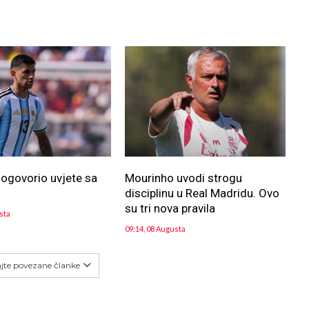
ogovorio uvjete sa
Mourinho uvodi strogu
m
disciplinu u Real Madridu. Ovo
su tri nova pravila
sta
09:14, 08 Augusta
ajte povezane članke