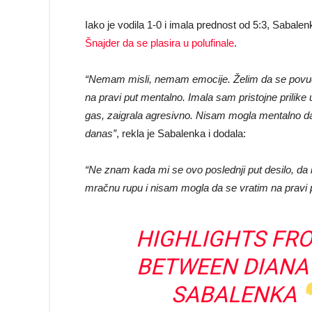
Iako je vodila 1-0 i imala prednost od 5:3, Sabal
Šnajder da se plasira u polufinale
.
“Nemam misli, nemam emocije. Želim da se povuče
na pravi put mentalno. Imala sam pristojne prilik
gas, zaigrala agresivno. Nisam mogla mentalno da
danas”
, rekla je Sabalenka i dodala:
“Ne znam kada mi se ovo poslednji put desilo, d
mračnu rupu i nisam mogla da se vratim na pravi p
HIGHLIGHTS FRO
BETWEEN DIANA
SABALENKA