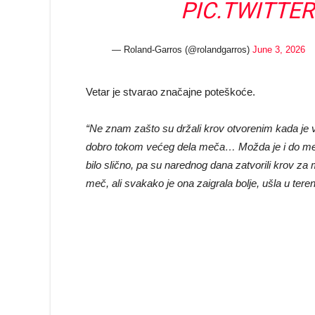
PIC.TWITTE
— Roland-Garros (@rolandgarros)
June 3, 2026
Vetar je stvarao značajne poteškoće.
“Ne znam zašto su držali krov otvorenim kada je v
dobro tokom većeg dela meča… Možda je i do mene,
bilo slično, pa su narednog dana zatvorili krov za
meč, ali svakako je ona zaigrala bolje, ušla u teren