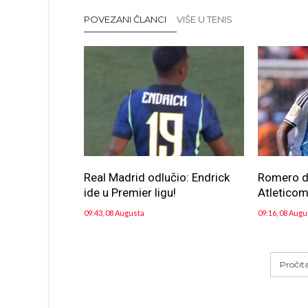
POVEZANI ČLANCI
VIŠE U TENIS
Real Madrid odlučio: Endrick
Romero d
ide u Premier ligu!
Atletico
09:43, 08 Augusta
09:16, 08 Augu
Pročit