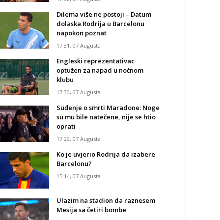
Dilema više ne postoji – Datum
dolaska Rodrija u Barcelonu
napokon poznat
17:31, 07 Augusta
Engleski reprezentativac
optužen za napad u noćnom
klubu
17:30, 07 Augusta
Suđenje o smrti Maradone: Noge
su mu bile natečene, nije se htio
oprati
17:29, 07 Augusta
Ko je uvjerio Rodrija da izabere
Barcelonu?
15:14, 07 Augusta
Ulazim na stadion da raznesem
Mesija sa četiri bombe