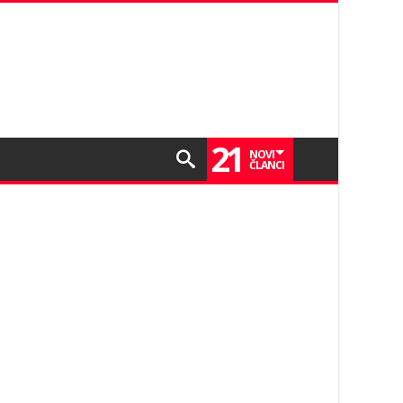
21
NOVI
ČLANCI