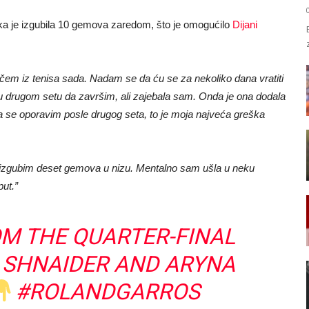
enka je izgubila 10 gemova zaredom, što je omogućilo
Dijani
m iz tenisa sada. Nadam se da ću se za nekoliko dana vratiti
e u drugom setu da završim, ali zajebala sam. Onda je ona dodala
 se oporavim posle drugog seta, to je moja najveća greška
a izgubim deset gemova u nizu. Mentalno sam ušla u neku
ut.”
M THE QUARTER-FINAL
 SHNAIDER AND ARYNA
#ROLANDGARROS