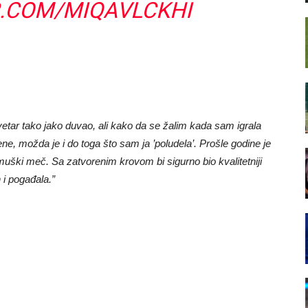
R.COM/MIQAVLCKHI
etar tako jako duvao, ali kako da se žalim kada sam igrala
 možda je i do toga što sam ja ’poludela’. Prošle godine je
 muški meč. Sa zatvorenim krovom bi sigurno bio kvalitetniji
 i pogađala.”