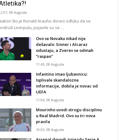
Atletika?!
12:07, 08 Augusta
Nakon što je Ronald Arauho doneo odluku da se
pridruži Liverpulu, pojavile su se …
Ovo se Novaku nikad nije
dešavalo: Sinner i Alcaraz
odustaju, a Zverev se odmah
“raspao”
11:45, 08 Augusta
Infantino imao ljubavnicu:
Isplivale skandalozne
informacije, dobila je novac od
UEFA
11:06, 08 Augusta
Mourinho uvodi strogu disciplinu
u Real Madrid. Ovo su tri nova
pravila
10:05, 08 Augusta
Arsenal dovodi zvijezdu Serie A