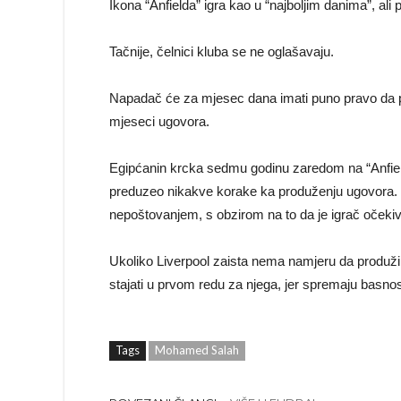
Ikona “Anfielda” igra kao u “najboljim danima”, a
Tačnije, čelnici kluba se ne oglašavaju.
Napadač će za mjesec dana imati puno pravo da pr
mjeseci ugovora.
Egipćanin krcka sedmu godinu zaredom na “Anfieldu”, 
preduzeo nikakve korake ka produženju ugovora. 
nepoštovanjem, s obzirom na to da je igrač očeki
Ukoliko Liverpool zaista nema namjeru da produž
stajati u prvom redu za njega, jer spremaju basn
Tags
Mohamed Salah