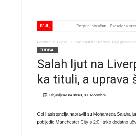
Potpuni obračun – Barselona preoti
БЛИЦ
Ovo se Novaku nikad nije dešavalo
Početna
Fudbal
Salah ljut na Liverpool: Daje golove i vo
Infantino imao ljubavnicu: Ispliva
FUDBAL
Mourinho uvodi strogu disciplinu 
Salah ljut na Liver
Arsenal dovodi zvijezdu Serie A z
ka tituli, a uprava 
Francuski sudija optužen za porodi
Jake Paul kreće u rušenje UFC-a
Objavljeno na
08:43, 03 Decembra
Mudrik se vratio na teren nakon
Real Madrid odlučio: Endrick ide u
Gol i asistencija napravili su Mohameda Salaha ju
Romero dogovorio uvjete sa Atle
pobijedio Manchester City s 2:0 i tako dodatno učvr