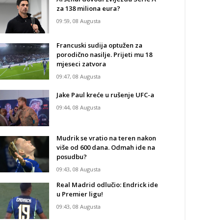
za 138 miliona eura?
09:59, 08 Augusta
Francuski sudija optužen za
porodično nasilje. Prijeti mu 18
mjeseci zatvora
09:47, 08 Augusta
Jake Paul kreće u rušenje UFC-a
09:44, 08 Augusta
Mudrik se vratio na teren nakon
više od 600 dana. Odmah ide na
posudbu?
09:43, 08 Augusta
Real Madrid odlučio: Endrick ide
u Premier ligu!
09:43, 08 Augusta