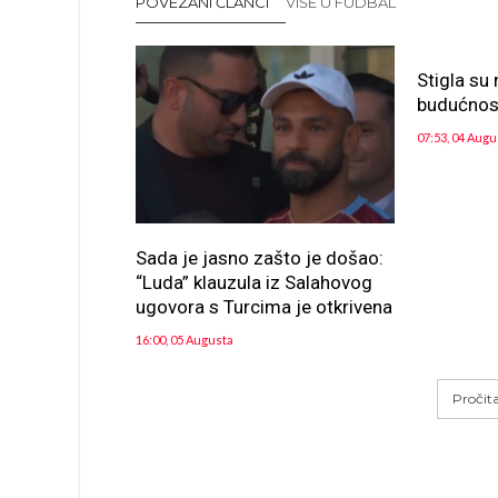
POVEZANI ČLANCI
VIŠE U FUDBAL
Stigla su
budućnos
07:53, 04 Augu
Sada je jasno zašto je došao:
“Luda” klauzula iz Salahovog
ugovora s Turcima je otkrivena
16:00, 05 Augusta
Pročit