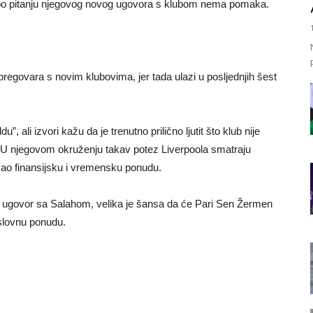
li po pitanju njegovog novog ugovora s klubom nema pomaka.
egovara s novim klubovima, jer tada ulazi u posljednjih šest
ali izvori kažu da je trenutno prilično ljutit što klub nije
U njegovom okruženju takav potez Liverpoola smatraju
vao finansijsku i vremensku ponudu.
i ugovor sa Salahom, velika je šansa da će Pari Sen Žermen
oslovnu ponudu.