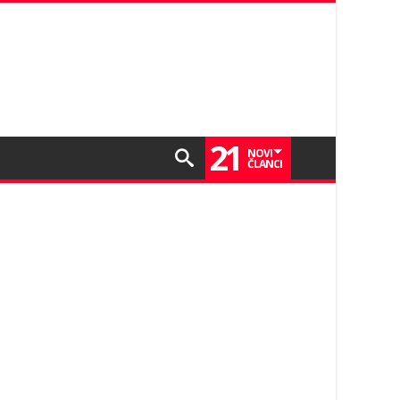
21
NOVI
ČLANCI