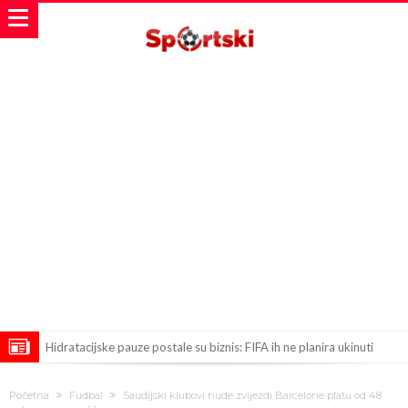
Hidratacijske pauze postale su biznis: FIFA ih ne planira ukinuti
Potpuni obračun – Barselona preotima najvažniji letnji transfer
Početna
Fudbal
Saudijski klubovi nude zvijezdi Barcelone platu od 48