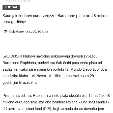
Atletika?!
Ovo se Novaku nikad nije dešavalo: Sinner i Alcaraz odustaju, a
miliona eura godišnje
FUDBAL
Zverev se odmah “raspao”
Infantino imao ljubavnicu: Isplivale skandalozne informacije, dobila je
Saudijski klubovi nude zvijezdi Barcelone platu od 48 miliona
novac od UEFA
Mourinho uvodi strogu disciplinu u Real Madrid. Ovo su tri nova
eura godišnje
pravila
Arsenal dovodi zvijezdu Serie A za 138 miliona eura?
Objavljeno na
11:00, 10 Juna
Francuski sudija optužen za porodično nasilje. Prijeti mu 18 mjeseci
zatvora
Jake Paul kreće u rušenje UFC-a
Mudrik se vratio na teren nakon više od 600 dana. Odmah ide na
SAUDIJSKI klubovi navodno pokušavaju dovesti zvijezdu
posudbu?
Real Madrid odlučio: Endrick ide u Premier ligu!
Barcelone Raphinhu, nudeći mu čak četiri puta veću platu od
sadašnje. Kako piše španski sportski list Mundo Deportivo, dva
saudijska kluba – Al-Nassr i Al-Hilal – u potrazi su za 29-
godišnjim Brazilcem.
Prema navodima, Raphinhina neto plata skočila bi s 12 na čak 48
miliona eura godišnje. Iza oba zainteresovana kluba stoji saudijski
državni investicioni fond (PIF), koji se nada da će dovođenjem