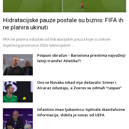
Hidratacijske pauze postale su biznis: FIFA ih
ne planira ukinuti
FIFA ne planira odustati od hidratacijskih pauza koje su tokom
Svjetskog prvenstva 2026. televizijskim …
Potpuni obračun – Barselona preotima najvažniji
letnji transfer Atletika?!
Ovo se Novaku nikad nije dešavalo: Sinner i
Alcaraz odustaju, a Zverev se odmah “raspao”
Infantino imao ljubavnicu: Isplivale skandalozne
informacije, dobila je novac od UEFA