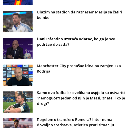
Ulazim na stadion da raznesem Mesija sa četiri
bombe
Đani Infantino uzvraća udarac, ko ga je sve
podržao do sada?
Manchester City pronašao idealnu zamjenu za
Rodrija
Samo dva fudbalska velikana uspjela su ostvariti
“nemoguće”! Jedan od njih je Messi, znate li ko je
drugi?
Прijelom u transferu Romera? Inter nema
dovoljno sredstava, Atletico prati situaciju.