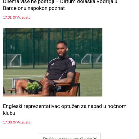
Dilema više ne postoji – Datum dolaska Rodrija u
Barcelonu napokon poznat
17:31, 07 Augusta
Engleski reprezentativac optužen za napad u noćnom
klubu
17:30, 07 Augusta
Pročitajte povezane članke