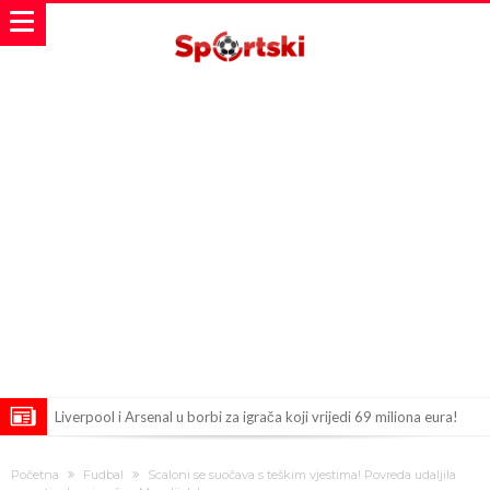
Liverpool i Arsenal u borbi za igrača koji vrijedi 69 miliona eura!
Dilema više ne postoji – Datum dolaska Rodrija u Barcelonu
Početna
Fudbal
Scaloni se suočava s teškim vjestima! Povreda udaljila