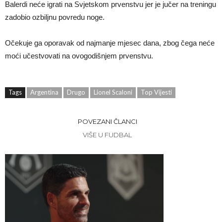
Balerdi neće igrati na Svjetskom prvenstvu jer je jučer na treningu
zadobio ozbiljnu povredu noge.
Očekuje ga oporavak od najmanje mjesec dana, zbog čega neće
moći učestvovati na ovogodišnjem prvenstvu.
Tags
Argentina
Drugo
Lionel Scaloni
Top Vijesti
POVEZANI ČLANCI
VIŠE U FUDBAL