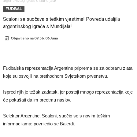
napokon poznat
Engleski reprezentativac optužen za napad u noćnom klubu
argentinskog igrača s Mundijala!
FUDBAL
Suđenje o smrti Maradone: Noge su mu bile natečene, nije se htio
Scaloni se suočava s teškim vjestima! Povreda udaljila
oprati
Ko je uvjerio Rodrija da izabere Barcelonu?
argentinskog igrača s Mundijala!
Ulazim na stadion da raznesem Mesija sa četiri bombe
Objavljeno na
09:56, 06 Juna
Đani Infantino uzvraća udarac, ko ga je sve podržao do sada?
Manchester City pronašao idealnu zamjenu za Rodrija
Samo dva fudbalska velikana uspjela su ostvariti “nemoguće”! Jedan
Fudbalska reprezentacija Argentine priprema se za odbranu zlata
od njih je Messi, znate li ko je drugi?
Прijelom u transferu Romera? Inter nema dovoljno sredstava,
koje su osvojili na prethodnom Svjetskom prvenstvu.
Atletico prati situaciju.
Ispred njih je težak zadatak, jer postoji mnogo reprezentacija koje
će pokušati da im preotmu naslov.
Selektor Argentine, Scaloni, suočio se s novim teškim
informacijama; povrijedio se Balerdi.