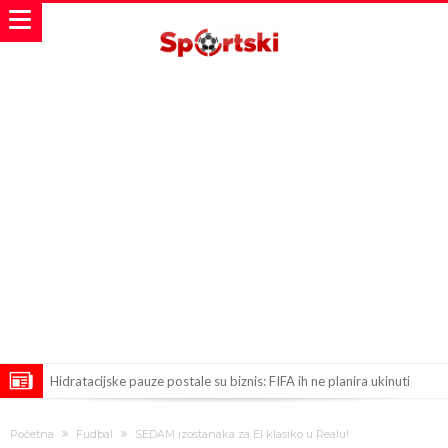
Hidratacijske pauze postale su biznis: FIFA ih ne planira ukinuti
Potpuni obračun – Barselona preotima najvažniji letnji transfer
Početna
Fudbal
SEDAM izostanaka za El klasiko u Realu!