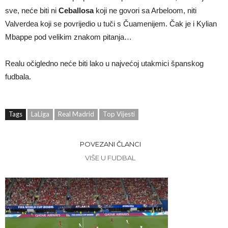
sve, neće biti ni
Ceballosa
koji ne govori sa Arbeloom, niti
Valverdea koji se povrijedio u tuči s Čuamenijem. Čak je i Kylian
Mbappe pod velikim znakom pitanja…
Realu očigledno neće biti lako u najvećoj utakmici španskog
fudbala.
Tags
LaLiga
Real Madrid
Top Vijesti
POVEZANI ČLANCI
VIŠE U FUDBAL