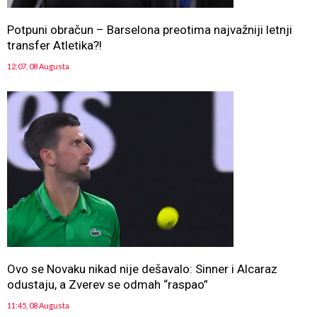
Potpuni obračun – Barselona preotima najvažniji letnji
transfer Atletika?!
12:07, 08 Augusta
Ovo se Novaku nikad nije dešavalo: Sinner i Alcaraz
odustaju, a Zverev se odmah “raspao”
11:45, 08 Augusta