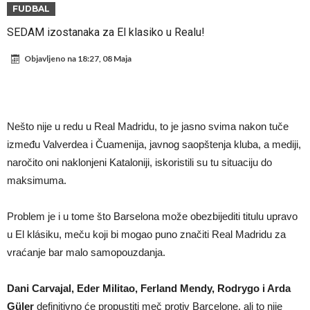
Atletika?!
Ovo se Novaku nikad nije dešavalo: Sinner i Alcaraz odustaju, a
FUDBAL
Zverev se odmah “raspao”
Infantino imao ljubavnicu: Isplivale skandalozne informacije, dobila je
SEDAM izostanaka za El klasiko u Realu!
novac od UEFA
Mourinho uvodi strogu disciplinu u Real Madrid. Ovo su tri nova
Objavljeno na
18:27, 08 Maja
pravila
Arsenal dovodi zvijezdu Serie A za 138 miliona eura?
Francuski sudija optužen za porodično nasilje. Prijeti mu 18 mjeseci
zatvora
Jake Paul kreće u rušenje UFC-a
Nešto nije u redu u Real Madridu, to je jasno svima nakon tuče
Mudrik se vratio na teren nakon više od 600 dana. Odmah ide na
između Valverdea i Čuamenija, javnog saopštenja kluba, a mediji,
naročito oni naklonjeni Kataloniji, iskoristili su tu situaciju do
posudbu?
Real Madrid odlučio: Endrick ide u Premier ligu!
maksimuma.
Problem je i u tome što Barselona može obezbijediti titulu upravo
u El klásiku, meču koji bi mogao puno značiti Real Madridu za
vraćanje bar malo samopouzdanja.
Dani Carvajal, Eder Militao, Ferland Mendy, Rodrygo i Arda
Güler
definitivno će propustiti meč protiv Barcelone, ali to nije