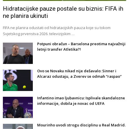
Hidratacijske pauze postale su biznis: FIFA ih
ne planira ukinuti
FIFA ne planira odustati od hidratacijskih pauza koje su tokom
Svjetskog prvenstva 2026. televizijskim …
Potpuni obračun – Barselona preotima najvažniji
letnji transfer Atletika?!
Ovo se Novaku nikad nije dešavalo: Sinner i
Alcaraz odustaju, a Zverev se odmah “raspao”
Infantino imao ljubavnicu: Isplivale skandalozne
informacije, dobila je novac od UEFA
Mourinho uvodi strogu disciplinu u Real Madrid.