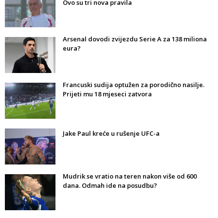
Ovo su tri nova pravila
Arsenal dovodi zvijezdu Serie A za 138 miliona
eura?
Francuski sudija optužen za porodično nasilje.
Prijeti mu 18 mjeseci zatvora
Jake Paul kreće u rušenje UFC-a
Mudrik se vratio na teren nakon više od 600
dana. Odmah ide na posudbu?