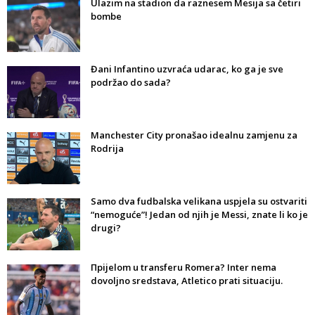
Ulazim na stadion da raznesem Mesija sa četiri
bombe
Đani Infantino uzvraća udarac, ko ga je sve
podržao do sada?
Manchester City pronašao idealnu zamjenu za
Rodrija
Samo dva fudbalska velikana uspjela su ostvariti
“nemoguće”! Jedan od njih je Messi, znate li ko je
drugi?
Прijelom u transferu Romera? Inter nema
dovoljno sredstava, Atletico prati situaciju.