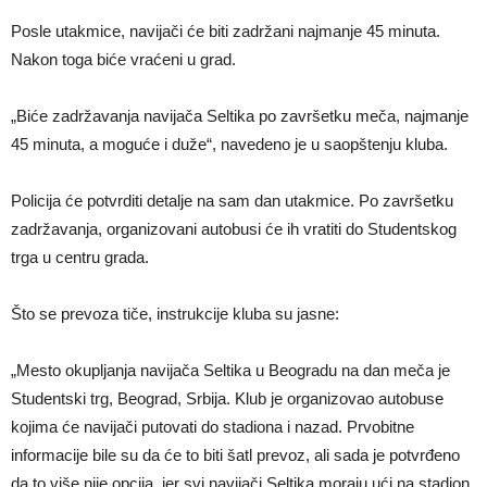
Posle utakmice, navijači će biti zadržani najmanje 45 minuta.
Nakon toga biće vraćeni u grad.
„Biće zadržavanja navijača Seltika po završetku meča, najmanje
45 minuta, a moguće i duže“, navedeno je u saopštenju kluba.
Policija će potvrditi detalje na sam dan utakmice. Po završetku
zadržavanja, organizovani autobusi će ih vratiti do Studentskog
trga u centru grada.
Što se prevoza tiče, instrukcije kluba su jasne:
„Mesto okupljanja navijača Seltika u Beogradu na dan meča je
Studentski trg, Beograd, Srbija. Klub je organizovao autobuse
kojima će navijači putovati do stadiona i nazad. Prvobitne
informacije bile su da će to biti šatl prevoz, ali sada je potvrđeno
da to više nije opcija, jer svi navijači Seltika moraju ući na stadion