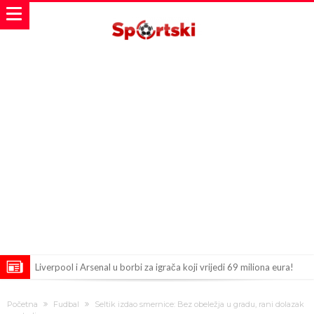
Liverpool i Arsenal u borbi za igrača koji vrijedi 69 miliona eura!
Dilema više ne postoji – Datum dolaska Rodrija u Barcelonu
Početna
Fudbal
Seltik izdao smernice: Bez obeležja u gradu, rani dolazak