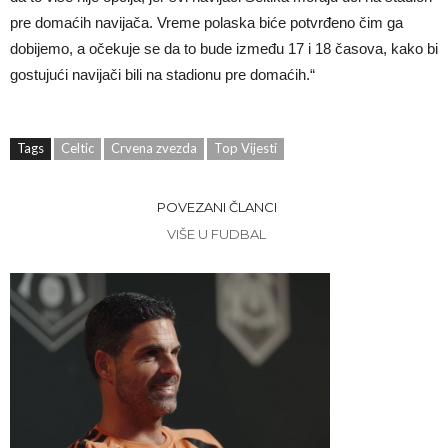
pre domaćih navijača. Vreme polaska biće potvrđeno čim ga
dobijemo, a očekuje se da to bude između 17 i 18 časova, kako bi
gostujući navijači bili na stadionu pre domaćih.“
Tags
Celtic
Crvena zvezda
Top Vijesti
POVEZANI ČLANCI
VIŠE U FUDBAL