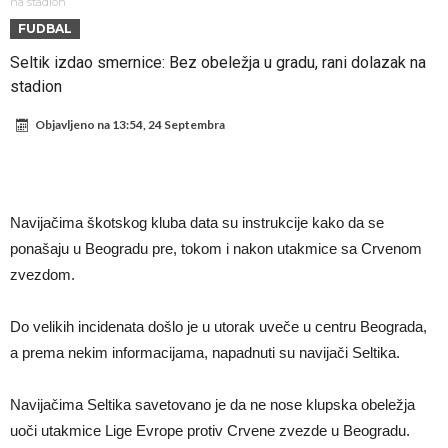
napokon poznat
Engleski reprezentativac optužen za napad u noćnom klubu
na stadion
FUDBAL
Suđenje o smrti Maradone: Noge su mu bile natečene, nije se htio
Seltik izdao smernice: Bez obeležja u gradu, rani dolazak na
oprati
Ko je uvjerio Rodrija da izabere Barcelonu?
stadion
Ulazim na stadion da raznesem Mesija sa četiri bombe
Objavljeno na
13:54, 24 Septembra
Đani Infantino uzvraća udarac, ko ga je sve podržao do sada?
Manchester City pronašao idealnu zamjenu za Rodrija
Samo dva fudbalska velikana uspjela su ostvariti “nemoguće”! Jedan
Navijačima škotskog kluba data su instrukcije kako da se
od njih je Messi, znate li ko je drugi?
Прijelom u transferu Romera? Inter nema dovoljno sredstava,
ponašaju u Beogradu pre, tokom i nakon utakmice sa Crvenom
Atletico prati situaciju.
zvezdom.
Do velikih incidenata došlo je u utorak uveče u centru Beograda,
a prema nekim informacijama, napadnuti su navijači Seltika.
Navijačima Seltika savetovano je da ne nose klupska obeležja
uoči utakmice Lige Evrope protiv Crvene zvezde u Beogradu.