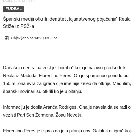
Prva ponuda za Rafaela Leaa – odbijena!
Reala: Stiže iz PSŽ-a
FUDBAL
Zašto je nepoznati italijanski petoligaš dobio nevjerovatan stadion
Španski mediji otkrili identitet „tajanstvenog pojačanja“ Reala:
od 62 miliona eura?
Veliki udarac za Barcelonu: Junak finala Svjetskog prvenstva želi otići
Stiže iz PSŽ-a
Deco nije posjetio Madrid samo zbog Alvareza, Barcelona planira
Objavljeno na
14:20, 05 Juna
historijski transfer?
Kapiten slavnog kluba ubijen u napadu ispred svoje kuće, nacija
zahtijeva pravdu.
Potresne scene na sahrani UFC borca! Red ljudi, muzika i aplauz koji
tjera suze
GROM USMRTIO FUDBALERA: Velika tragedija! Povrijeđeno još 12
Današnja centralna vest je “bomba” koju je najavio predsednik
igrača!
Mediji u Španiji konačno obznanili dugo očekivanu odluku: Vinicius
Reala iz Madrida, Florentino Peres. On je spomenuo ponudu od
Junior je donio svoj izbor!
150 miliona evra za igrača čije ime nije želeo da otkrije. Međutim,
španski novinari su otkrili ko je u pitanju.
Informaciju je dobila Aranča Rodriges. Ona je navela da se radi o
vezisti Pari Sen Žermena, Žoau Nevešu.
Florentino Peres je izjavio da je u pitanju novi Galaktiko, igrač koji