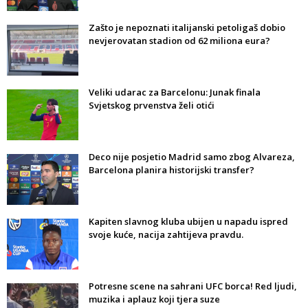
Zašto je nepoznati italijanski petoligaš dobio
nevjerovatan stadion od 62 miliona eura?
Veliki udarac za Barcelonu: Junak finala
Svjetskog prvenstva želi otići
Deco nije posjetio Madrid samo zbog Alvareza,
Barcelona planira historijski transfer?
Kapiten slavnog kluba ubijen u napadu ispred
svoje kuće, nacija zahtijeva pravdu.
Potresne scene na sahrani UFC borca! Red ljudi,
muzika i aplauz koji tjera suze