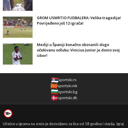
GROM USMRTIO FUDBALERA: Velika tragedija!
Povrijeđeno još 12 igrača!
Mediji u Španiji konačno obznanili dugo
očekivanu odluku: Vinicius Junior je donio svoj
izbor!
sportski.rs
sportski.mk
sportski.bg
sportski.dk
Učešće u igrama na sreću je dozvoljeno za lica od 18 godina i starija. Igraj