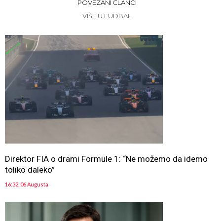
POVEZANI ČLANCI
VIŠE U FUDBAL
Direktor FIA o drami Formule 1: “Ne možemo da idemo
toliko daleko”
16:32, 06 Augusta