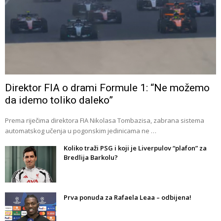
Direktor FIA o drami Formule 1: “Ne možemo
da idemo toliko daleko”
Prema riječima direktora FIA Nikolasa Tombazisa, zabrana sistema
automatskog učenja u pogonskim jedinicama ne …
Koliko traži PSG i koji je Liverpulov “plafon” za
Bredlija Barkolu?
Prva ponuda za Rafaela Leaa – odbijena!