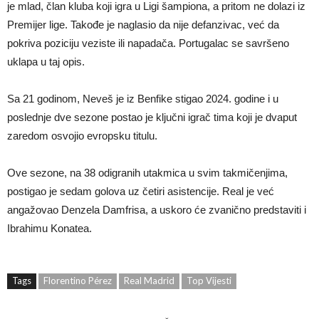
je mlad, član kluba koji igra u Ligi šampiona, a pritom ne dolazi iz
Premijer lige. Takođe je naglasio da nije defanzivac, već da
pokriva poziciju veziste ili napadača. Portugalac se savršeno
uklapa u taj opis.
Sa 21 godinom, Neveš je iz Benfike stigao 2024. godine i u
poslednje dve sezone postao je ključni igrač tima koji je dvaput
zaredom osvojio evropsku titulu.
Ove sezone, na 38 odigranih utakmica u svim takmičenjima,
postigao je sedam golova uz četiri asistencije. Real je već
angažovao Denzela Damfrisa, a uskoro će zvanično predstaviti i
Ibrahimu Konatea.
Tags
Florentino Pérez
Real Madrid
Top Vijesti