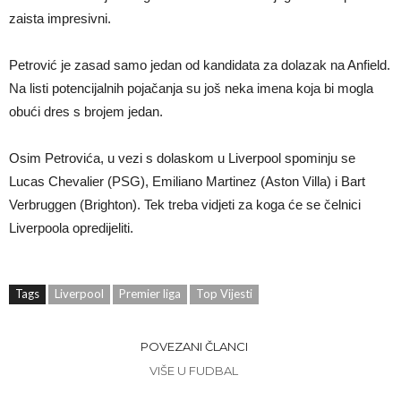
zaista impresivni.
Petrović je zasad samo jedan od kandidata za dolazak na Anfield.
Na listi potencijalnih pojačanja su još neka imena koja bi mogla
obući dres s brojem jedan.
Osim Petrovića, u vezi s dolaskom u Liverpool spominju se
Lucas Chevalier (PSG), Emiliano Martinez (Aston Villa) i Bart
Verbruggen (Brighton). Tek treba vidjeti za koga će se čelnici
Liverpoola opredijeliti.
Tags
Liverpool
Premier liga
Top Vijesti
POVEZANI ČLANCI
VIŠE U FUDBAL