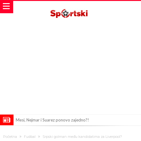
Mesi, Nejmar i Suarez ponovo zajedno?!
Bomba iz Madrida: Arda Güler u centru pažnje zbog ponude od 18
Početna
Fudbal
Srpski golman među kandidatima za Liverpool?