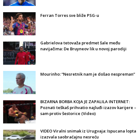
Ferran Torres sve bliže PSG-u
Gabrielova tetovaža predmet šale među
navijačima: De Bruyneov lik u novoj parodiji
Mourinho: “Nesretnik nam je došao nespreman”
BIZARNA BORBA KOJA JE ZAPALILA INTERNET:
Poznati teškaš prihvatio najluđi izazov karijere –
sam protiv šestorice (Video)
VIDEO Viralni snimak iz Urugvaja: Ispucana lopta
izazvala saobraćajnu nesreću