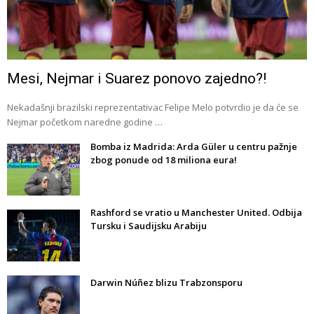
Mesi, Nejmar i Suarez ponovo zajedno?!
Nekadašnji brazilski reprezentativac Felipe Melo potvrdio je da će se
Nejmar početkom naredne godine …
Bomba iz Madrida: Arda Güler u centru pažnje
zbog ponude od 18 miliona eura!
Rashford se vratio u Manchester United. Odbija
Tursku i Saudijsku Arabiju
Darwin Núñez blizu Trabzonsporu