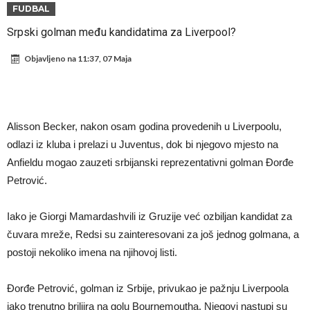
miliona eura!
Rashford se vratio u Manchester United. Odbija Tursku i Saudijsku
FUDBAL
Arabiju
Darwin Núñez blizu Trabzonsporu
Srpski golman među kandidatima za Liverpool?
Ferran Torres sve bliže PSG-u
Objavljeno na
11:37, 07 Maja
Gabrielova tetovaža predmet šale među navijačima: De Bruyneov lik
u novoj parodiji
Mourinho: “Nesretnik nam je došao nespreman”
BIZARNA BORBA KOJA JE ZAPALILA INTERNET: Poznati teškaš
Alisson Becker, nakon osam godina provedenih u Liverpoolu,
prihvatio najluđi izazov karijere – sam protiv šestorice (Video)
VIDEO Viralni snimak iz Urugvaja: Ispucana lopta izazvala
odlazi iz kluba i prelazi u Juventus, dok bi njegovo mjesto na
Anfieldu mogao zauzeti srbijanski reprezentativni golman Đorđe
saobraćajnu nesreću
U Madridu iznenađeni nevjerovatnom ponudom za Ardu Gulera!
Petrović.
Iako je Giorgi Mamardashvili iz Gruzije već ozbiljan kandidat za
čuvara mreže, Redsi su zainteresovani za još jednog golmana, a
postoji nekoliko imena na njihovoj listi.
Đorđe Petrović, golman iz Srbije, privukao je pažnju Liverpoola
iako trenutno briljira na golu Bournemoutha. Njegovi nastupi su