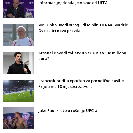
informacije, dobila je novac od UEFA
Mourinho uvodi strogu disciplinu u Real Madrid.
Ovo su tri nova pravila
Arsenal dovodi zvijezdu Serie A za 138 miliona
eura?
Francuski sudija optužen za porodično nasilje.
Prijeti mu 18 mjeseci zatvora
Jake Paul kreće u rušenje UFC-a