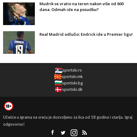
Mudrik se vratio na teren nakon više od 600
dana. Odmah ide na posudbu?
Real Madrid odlučio: Endrick ide u Premier ligu!
sportski.rs
sportski.mk
sportski.bg
sportski.dk
Učešće u igrama na sreću je dozvoljeno za lica od 18 godina i starija. Igraj
odgovorno!