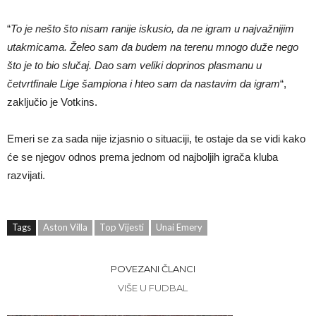
“
To je nešto što nisam ranije iskusio, da ne igram u najvažnijim
utakmicama. Želeo sam da budem na terenu mnogo duže nego
što je to bio slučaj. Dao sam veliki doprinos plasmanu u
četvrtfinale Lige šampiona i hteo sam da nastavim da igram
“,
zaključio je Votkins.
Emeri se za sada nije izjasnio o situaciji, te ostaje da se vidi kako
će se njegov odnos prema jednom od najboljih igrača kluba
razvijati.
Tags
Aston Villa
Top Vijesti
Unai Emery
POVEZANI ČLANCI
VIŠE U FUDBAL