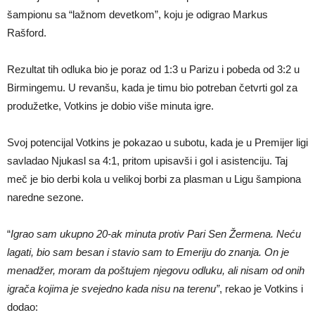
šampionu sa “lažnom devetkom”, koju je odigrao Markus
Rašford.
Rezultat tih odluka bio je poraz od 1:3 u Parizu i pobeda od 3:2 u
Birmingemu. U revanšu, kada je timu bio potreban četvrti gol za
produžetke, Votkins je dobio više minuta igre.
Svoj potencijal Votkins je pokazao u subotu, kada je u Premijer ligi
savladao Njukasl sa 4:1, pritom upisavši i gol i asistenciju. Taj
meč je bio derbi kola u velikoj borbi za plasman u Ligu šampiona
naredne sezone.
“
Igrao sam ukupno 20-ak minuta protiv Pari Sen Žermena. Neću
lagati, bio sam besan i stavio sam to Emeriju do znanja. On je
menadžer, moram da poštujem njegovu odluku, ali nisam od onih
igrača kojima je svejedno kada nisu na terenu”
, rekao je Votkins i
dodao: