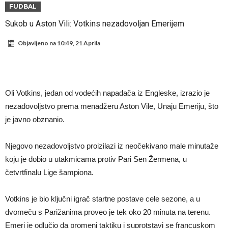
Atletika?!
Ovo se Novaku nikad nije dešavalo: Sinner i Alcaraz odustaju, a
FUDBAL
Zverev se odmah “raspao”
Infantino imao ljubavnicu: Isplivale skandalozne informacije, dobila je
Sukob u Aston Vili: Votkins nezadovoljan Emerijem
novac od UEFA
Mourinho uvodi strogu disciplinu u Real Madrid. Ovo su tri nova
Objavljeno na
10:49, 21 Aprila
pravila
Arsenal dovodi zvijezdu Serie A za 138 miliona eura?
Francuski sudija optužen za porodično nasilje. Prijeti mu 18 mjeseci
zatvora
Jake Paul kreće u rušenje UFC-a
Oli Votkins, jedan od vodećih napadača iz Engleske, izrazio je
Mudrik se vratio na teren nakon više od 600 dana. Odmah ide na
nezadovoljstvo prema menadžeru Aston Vile, Unaju Emeriju, što
je javno obznanio.
posudbu?
Real Madrid odlučio: Endrick ide u Premier ligu!
Njegovo nezadovoljstvo proizilazi iz neočekivano male minutaže
koju je dobio u utakmicama protiv Pari Sen Žermena, u
četvrtfinalu Lige šampiona.
Votkins je bio ključni igrač startne postave cele sezone, a u
dvomeču s Parižanima proveo je tek oko 20 minuta na terenu.
Emeri je odlučio da promeni taktiku i suprotstavi se francuskom