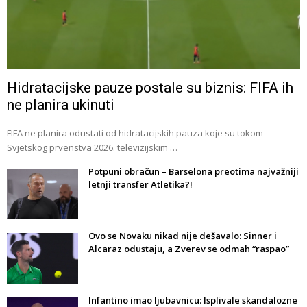
Hidratacijske pauze postale su biznis: FIFA ih
ne planira ukinuti
FIFA ne planira odustati od hidratacijskih pauza koje su tokom
Svjetskog prvenstva 2026. televizijskim …
Potpuni obračun – Barselona preotima najvažniji
letnji transfer Atletika?!
Ovo se Novaku nikad nije dešavalo: Sinner i
Alcaraz odustaju, a Zverev se odmah “raspao”
Infantino imao ljubavnicu: Isplivale skandalozne