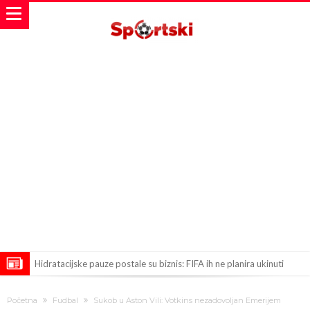
Hidratacijske pauze postale su biznis: FIFA ih ne planira ukinuti
Potpuni obračun – Barselona preotima najvažniji letnji transfer
Početna
Fudbal
Sukob u Aston Vili: Votkins nezadovoljan Emerijem