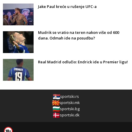
Jake Paul kreće u rušenje UFC-a
Mudrik se vratio na teren nakon više od 600
dana. Odmah ide na posudbu?
Real Madrid odlučio: Endrick ide u Premier ligu!
sportski.rs
sportski.mk
sportski.bg
sportski.dk