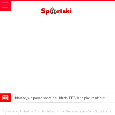
Hidratacijske pauze postale su biznis: FIFA ih ne planira ukinuti
Potpuni obračun – Barselona preotima najvažniji letnji transfer
Početna
Fudbal
Sun: Jamie Vardy ima više ponuda, ali očajnički želi samo