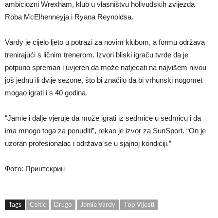
ambiciozni Wrexham, klub u vlasništvu holivudskih zvijezda
Roba McElhenneyja i Ryana Reynoldsa.
Vardy je cijelo ljeto u potrazi za novim klubom, a formu održava
trenirajući s ličnim trenerom. Izvori bliski igraču tvrde da je
potpuno spreman i uvjeren da može natjecati na najvišem nivou
još jednu ili dvije sezone, što bi značilo da bi vrhunski nogomet
mogao igrati i s 40 godina.
“Jamie i dalje vjeruje da može igrati iz sedmice u sedmicu i da
ima mnogo toga za ponuditi”, rekao je izvor za SunSport. “On je
uzoran profesionalac i održava se u sjajnoj kondiciji.”
Фото: Принтскрин
Tags
Celtic
Drugo
Jamie Vardy
Top Vijesti