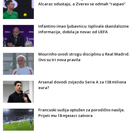
Alcaraz odustaju, a Zverev se odmah “raspao”
Infantino imao ljubavnicu: Isplivale skandalozne
informacije, dobila je novac od UEFA
Mourinho uvodi strogu disciplinu u Real Madrid.
Ovo su tri nova pravila
Arsenal dovodi zvijezdu Serie A za 138 miliona
eura?
Francuski sudija optužen za porodično nasilje.
Prijeti mu 18 mjeseci zatvora