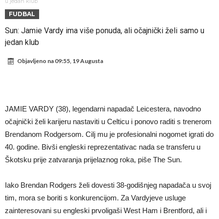
Atletika?!
Ovo se Novaku nikad nije dešavalo: Sinner i Alcaraz odustaju, a
u jedan klub
FUDBAL
Zverev se odmah “raspao”
Infantino imao ljubavnicu: Isplivale skandalozne informacije, dobila je
Sun: Jamie Vardy ima više ponuda, ali očajnički želi samo u
novac od UEFA
Mourinho uvodi strogu disciplinu u Real Madrid. Ovo su tri nova
jedan klub
pravila
Arsenal dovodi zvijezdu Serie A za 138 miliona eura?
Objavljeno na
09:55, 19 Augusta
Francuski sudija optužen za porodično nasilje. Prijeti mu 18 mjeseci
zatvora
Jake Paul kreće u rušenje UFC-a
Mudrik se vratio na teren nakon više od 600 dana. Odmah ide na
JAMIE VARDY (38), legendarni napadač Leicestera, navodno
posudbu?
Real Madrid odlučio: Endrick ide u Premier ligu!
očajnički želi karijeru nastaviti u Celticu i ponovo raditi s trenerom
Brendanom Rodgersom. Cilj mu je profesionalni nogomet igrati do
40. godine. Bivši engleski reprezentativac nada se transferu u
Škotsku prije zatvaranja prijelaznog roka, piše The Sun.
Iako Brendan Rodgers želi dovesti 38-godišnjeg napadača u svoj
tim, mora se boriti s konkurencijom. Za Vardyjeve usluge
zainteresovani su engleski prvoligaši West Ham i Brentford, ali i