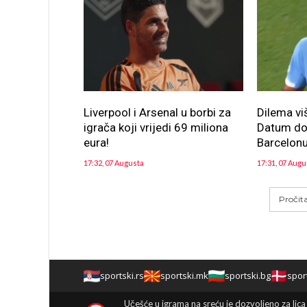
Liverpool i Arsenal u borbi za
Dilema vi
igrača koji vrijedi 69 miliona
Datum dol
eura!
Barcelon
17:32, 07 Augusta
17:31, 07 Augu
Pročit
sportski.rs
sportski.mk
sportski.bg
spor
Učešće u igrama na sreću je dozvoljeno za lica