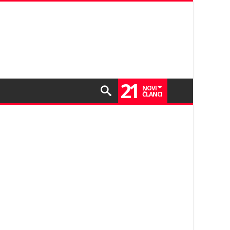
21
NOVI
ČLANCI