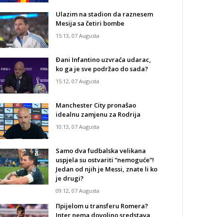
Ulazim na stadion da raznesem
Mesija sa četiri bombe
15:13, 07 Augusta
Đani Infantino uzvraća udarac,
ko ga je sve podržao do sada?
15:12, 07 Augusta
Manchester City pronašao
idealnu zamjenu za Rodrija
10:13, 07 Augusta
Samo dva fudbalska velikana
uspjela su ostvariti “nemoguće”!
Jedan od njih je Messi, znate li ko
je drugi?
09:12, 07 Augusta
Прijelom u transferu Romera?
Inter nema dovoljno sredstava,