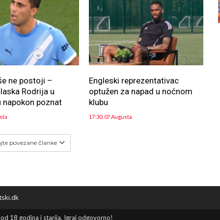
še ne postoji –
Engleski reprezentativac
aska Rodrija u
optužen za napad u noćnom
u napokon poznat
klubu
sta
17:30, 07 Augusta
ajte povezane članke
tski.dk
 od 18 godina i starija. Igraj odgovorno!