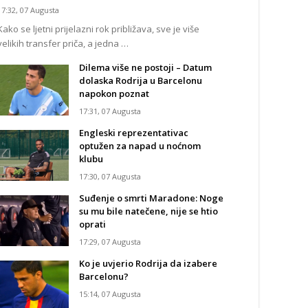
17:32, 07 Augusta
Kako se ljetni prijelazni rok približava, sve je više
velikih transfer priča, a jedna …
Dilema više ne postoji – Datum
dolaska Rodrija u Barcelonu
napokon poznat
17:31, 07 Augusta
Engleski reprezentativac
optužen za napad u noćnom
klubu
17:30, 07 Augusta
Suđenje o smrti Maradone: Noge
su mu bile natečene, nije se htio
oprati
17:29, 07 Augusta
Ko je uvjerio Rodrija da izabere
Barcelonu?
15:14, 07 Augusta