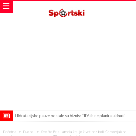
Hidratacijske pauze postale su biznis: FIFA ih ne planira ukinuti
Potpuni obračun – Barselona preotima najvažniji letnji transfer
Početna
Fudbal
Sve što Erik Lamela želi je život bez boli: Čarobnjak se