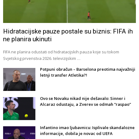
Hidratacijske pauze postale su biznis: FIFA ih
ne planira ukinuti
FIFA ne planira odustati od hidratacijskih pauza koje su tokom
Svjetskog prvenstva 2026. televizijskim …
Potpuni obračun – Barselona preotima najvažniji
letnji transfer Atletika?!
Ovo se Novaku nikad nije dešavalo: Sinner i
Alcaraz odustaju, a Zverev se odmah “raspao”
Infantino imao ljubavnicu: Isplivale skandalozne
informacije, dobila je novac od UEFA