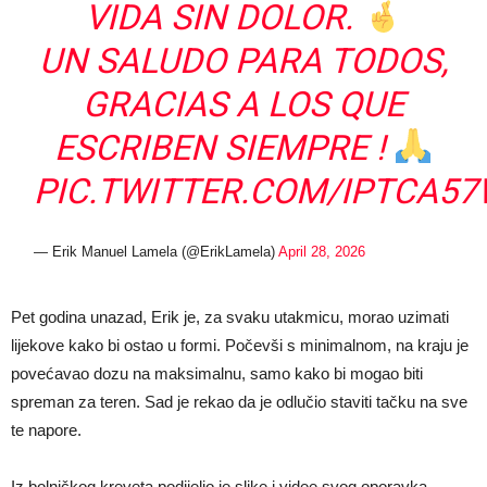
VIDA SIN DOLOR.
UN SALUDO PARA TODOS,
GRACIAS A LOS QUE
ESCRIBEN SIEMPRE !
PIC.TWITTER.COM/IPTCA5
— Erik Manuel Lamela (@ErikLamela)
April 28, 2026
Pet godina unazad, Erik je, za svaku utakmicu, morao uzimati
lijekove kako bi ostao u formi. Počevši s minimalnom, na kraju je
povećavao dozu na maksimalnu, samo kako bi mogao biti
spreman za teren. Sad je rekao da je odlučio staviti tačku na sve
te napore.
Iz bolničkog kreveta podijelio je slike i videe svog oporavka,