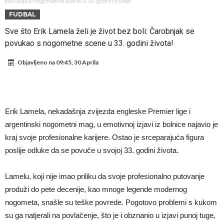
Atletika?!
Ovo se Novaku nikad nije dešavalo: Sinner i Alcaraz odustaju, a
povukao s nogometne scene u 33. godini života!
FUDBAL
Zverev se odmah “raspao”
Infantino imao ljubavnicu: Isplivale skandalozne informacije, dobila je
Sve što Erik Lamela želi je život bez boli: Čarobnjak se
novac od UEFA
Mourinho uvodi strogu disciplinu u Real Madrid. Ovo su tri nova
povukao s nogometne scene u 33. godini života!
pravila
Arsenal dovodi zvijezdu Serie A za 138 miliona eura?
Objavljeno na
09:45, 30 Aprila
Francuski sudija optužen za porodično nasilje. Prijeti mu 18 mjeseci
zatvora
Jake Paul kreće u rušenje UFC-a
Mudrik se vratio na teren nakon više od 600 dana. Odmah ide na
Erik Lamela, nekadašnja zvijezda engleske Premier lige i
posudbu?
Real Madrid odlučio: Endrick ide u Premier ligu!
argentinski nogometni mag, u emotivnoj izjavi iz bolnice najavio je
kraj svoje profesionalne karijere. Ostao je srceparajuća figura
poslije odluke da se povuče u svojoj 33. godini života.
Lamelu, koji nije imao priliku da svoje profesionalno putovanje
produži do pete decenije, kao mnoge legende modernog
nogometa, snašle su teške povrede. Pogotovo problemi s kukom
su ga natjerali na povlačenje, što je i obznanio u izjavi punoj tuge,