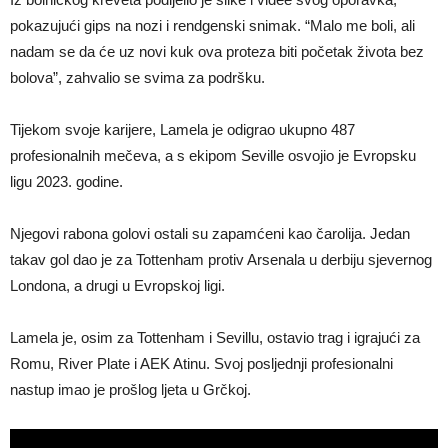
pokazujući gips na nozi i rendgenski snimak. “Malo me boli, ali
nadam se da će uz novi kuk ova proteza biti početak života bez
bolova”, zahvalio se svima za podršku.
Tijekom svoje karijere, Lamela je odigrao ukupno 487
profesionalnih mečeva, a s ekipom Seville osvojio je Evropsku
ligu 2023. godine.
Njegovi rabona golovi ostali su zapamćeni kao čarolija. Jedan
takav gol dao je za Tottenham protiv Arsenala u derbiju sjevernog
Londona, a drugi u Evropskoj ligi.
Lamela je, osim za Tottenham i Sevillu, ostavio trag i igrajući za
Romu, River Plate i AEK Atinu. Svoj posljednji profesionalni
nastup imao je prošlog ljeta u Grčkoj.