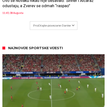
Ovo se Novaku nikad nije dešavalo: Sinner i Alcaraz
odustaju, a Zverev se odmah “raspao”
11:45, 08 Augusta
Pročitajte povezane članke
NAJNOVIJE SPORTSKE VIJESTI