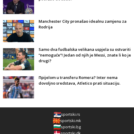
Manchester City pronašao idealnu zamjenu za
Rodrija
Samo dva fudbalska velikana uspjela su ostvariti
“nemoguće”! Jedan od njih je Messi, znate li ko je
drugi?
Прijelom u transferu Romera? Inter nema
dovoljno sredstava, Atletico prati situaciju.
sportski.rs
sportski.mk
sportski.bg
sportski.dk