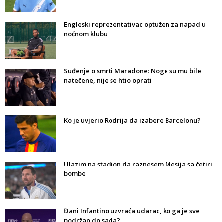
Engleski reprezentativac optužen za napad u
noćnom klubu
Suđenje o smrti Maradone: Noge su mu bile
natečene, nije se htio oprati
Ko je uvjerio Rodrija da izabere Barcelonu?
Ulazim na stadion da raznesem Mesija sa četiri
bombe
Đani Infantino uzvraća udarac, ko ga je sve
podržao do sada?