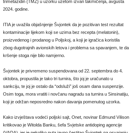
trimetazidin (TMZ) u uzorku uzetom izvan takmičenja, avgusta
2024. godine.
ITIA je uvažila objašnjenje Švjontek da je pozitivan test rezultat
kontaminacije lijekom koji se uzima bez recepta (melatonin),
proizvedenog i prodanog u Poljskoj, a koji je igračica koristila
zbog dugotrajnih avionskih letova i problema sa spavanjem, te da
kršenje stoga nije bilo namjerno.
Švjontek je privremeno suspendovana od 22. septembra do 4.
oktobra, propustila je tako tri turnira, što joj je uračunato u
sankciju, te joj je ostalo da “odsluži” još osam dana suspenzije.
Osim toga, mora vratiti i novčanu nagradu sa turnira u Sinsinatiju,
koji je održan neposredno nakon davanja pomenutog uzorka.
Kako izvještava vodeći poljski sajt, Onet, novinar Edmund Vilison
kritikovao je Witolda Banku, šefa Svjetske antidoping agencije
(VADA), jer je nekoliko puta javno čestitao Švjontek na osvajanju