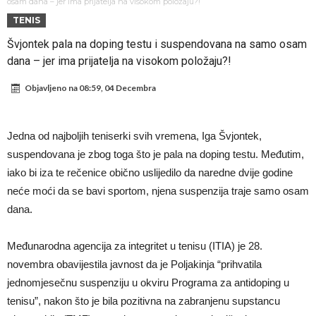
napokon poznat
Engleski reprezentativac optužen za napad u noćnom klubu
osam dana – jer ima prijatelja na visokom položaju?!
TENIS
Suđenje o smrti Maradone: Noge su mu bile natečene, nije se htio
Švjontek pala na doping testu i suspendovana na samo osam
oprati
Ko je uvjerio Rodrija da izabere Barcelonu?
dana – jer ima prijatelja na visokom položaju?!
Ulazim na stadion da raznesem Mesija sa četiri bombe
Objavljeno na
08:59, 04 Decembra
Đani Infantino uzvraća udarac, ko ga je sve podržao do sada?
Manchester City pronašao idealnu zamjenu za Rodrija
Jedna od najboljih teniserki svih vremena, Iga Švjontek,
Samo dva fudbalska velikana uspjela su ostvariti “nemoguće”! Jedan
suspendovana je zbog toga što je pala na doping testu. Međutim,
od njih je Messi, znate li ko je drugi?
Прijelom u transferu Romera? Inter nema dovoljno sredstava,
iako bi iza te rečenice obično uslijedilo da naredne dvije godine
neće moći da se bavi sportom, njena suspenzija traje samo osam
Atletico prati situaciju.
dana.
Međunarodna agencija za integritet u tenisu (ITIA) je 28.
novembra obavijestila javnost da je Poljakinja “prihvatila
jednomjesečnu suspenziju u okviru Programa za antidoping u
tenisu”, nakon što je bila pozitivna na zabranjenu supstancu