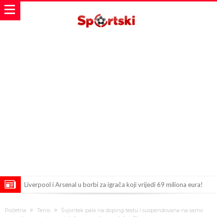
Liverpool i Arsenal u borbi za igrača koji vrijedi 69 miliona eura!
Dilema više ne postoji – Datum dolaska Rodrija u Barcelonu
Početna
Tenis
Švjontek pala na doping testu i suspendovana na samo