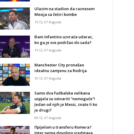
Ulazim na stadion da raznesem
Mesija sa četiri bombe
15:13, 07 Augusta
Đani Infantino uzvraća udarac,
ko ga je sve podržao do sada?
15:12, 07 Augusta
Manchester City pronašao
idealnu zamjenu za Rodrija
10:13, 07 Augusta
Samo dva fudbalska velikana
uspjela su ostvariti “nemoguće”!
Jedan od njih je Messi, znate li ko
je drugi?
09:12, 07 Augusta
Прijelom u transferu Romera?
Inter nema dovoljno sredstava,