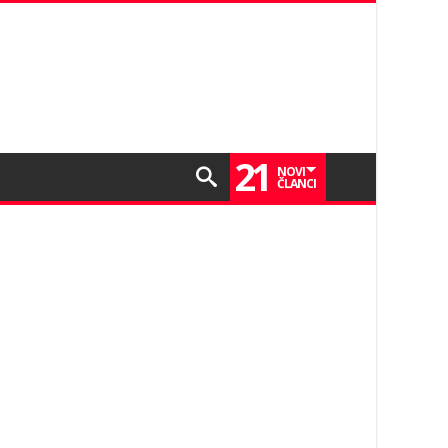
21
NOVI
ČLANCI