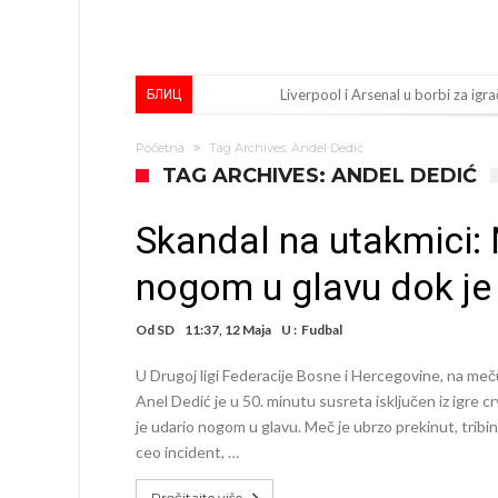
Liverpool i Arsenal u borbi za igra
БЛИЦ
Dilema više ne postoji – Datum d
Početna
Tag Archives: Andel Dedić
Engleski reprezentativac optuže
TAG ARCHIVES: ANDEL DEDIĆ
Suđenje o smrti Maradone: Noge su
Skandal na utakmici: 
Ko je uvjerio Rodrija da izabere 
nogom u glavu dok je
Ulazim na stadion da raznesem Me
Đani Infantino uzvraća udarac, ko
Od
SD
11:37, 12 Maja
U :
Fudbal
Manchester City pronašao idealnu
U Drugoj ligi Federacije Bosne i Hercegovine, na meč
Samo dva fudbalska velikana uspjel
Anel Dedić je u 50. minutu susreta isključen iz igre 
je udario nogom u glavu. Meč je ubrzo prekinut, tribin
Прijelom u transferu Romera? Inter
ceo incident, …
Pročitajte više