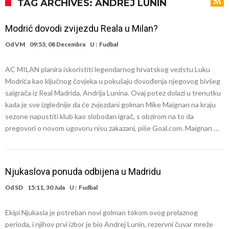
Atletico prati situaciju.
GOTOVO JE! Čelsi dovodi novog lijevog beka – transfer vrijedan 21
TAG ARCHIVES: ANDREJ LUNIN
milion eura
Atletico Madrid donosi neočekivanu odluku!
Modrić dovodi zvijezdu Reala u Milan?
Rafael Leao dobio novu ponudu iz Turske
Od
VM
09:53, 08 Decembra
U :
Fudbal
U Firenci poludili za Mastantounom
AC MILAN planira iskoristiti legendarnog hrvatskog vezistu Luku
City prodao rezervnog golmana za 50 miliona eura
Modrića kao ključnog čovjeka u pokušaju dovođenja njegovog bivšeg
Istina konačno isplivala na površinu! Rodri ponizio Real Madrid kao
saigrača iz Real Madrida, Andrija Lunina. Ovaj potez dolazi u trenutku
kada je sve izglednije da će zvjezdani golman Mike Maignan na kraju
niko do sada, bolje je da ne dolazi u Madrid!
Pobijedio Đokovića nakon 0:2 na Rolan Garosu, sada je dao
sezone napustiti klub kao slobodan igrač, s obzirom na to da
sramotan komentar na njegov račun
Direktor FIA o drami Formule 1: “Ne možemo da idemo toliko
pregovori o novom ugovoru nisu zakazani, piše Goal.com. Maignan …
daleko”
Njukaslova ponuda odbijena u Madridu
Od
SD
15:11, 30 Jula
U :
Fudbal
Ekipi Njukasla je potreban novi golman tokom ovog prelaznog
perioda, i njihov prvi izbor je bio Andrej Lunin, rezervni čuvar mreže