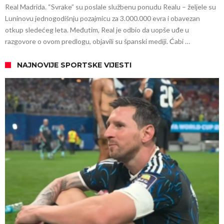
Real Madrida. “Svrake” su poslale službenu ponudu Realu – željele su
Luninovu jednogodišnju pozajmicu za 3.000.000 evra i obavezan
otkup sledećeg leta. Međutim, Real je odbio da uopše uđe u
razgovore o ovom predlogu, objavili su španski mediji. Ćabi …
NAJNOVIJE SPORTSKE VIJESTI