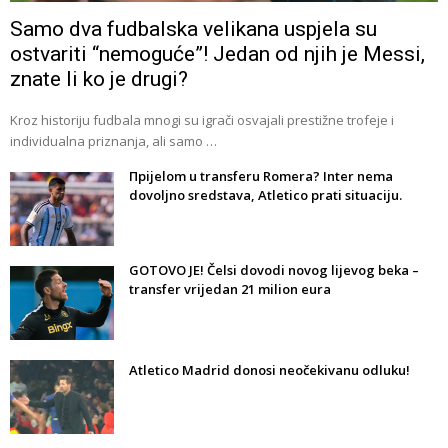
Samo dva fudbalska velikana uspjela su
ostvariti “nemoguće”! Jedan od njih je Messi,
znate li ko je drugi?
Kroz historiju fudbala mnogi su igrači osvajali prestižne trofeje i
individualna priznanja, ali samo …
Прijelom u transferu Romera? Inter nema
dovoljno sredstava, Atletico prati situaciju.
GOTOVO JE! Čelsi dovodi novog lijevog beka –
transfer vrijedan 21 milion eura
Atletico Madrid donosi neočekivanu odluku!