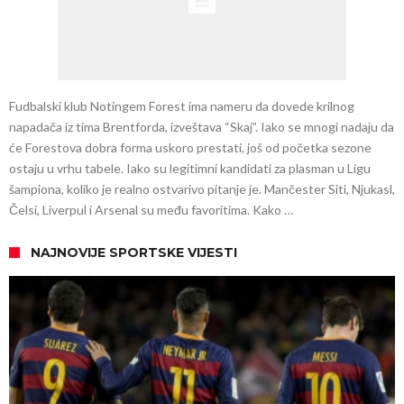
Fudbalski klub Notingem Forest ima nameru da dovede krilnog
napadača iz tima Brentforda, izveštava “Skaj”. Iako se mnogi nadaju da
će Forestova dobra forma uskoro prestati, još od početka sezone
ostaju u vrhu tabele. Iako su legitimni kandidati za plasman u Ligu
šampiona, koliko je realno ostvarivo pitanje je. Mančester Siti, Njukasl,
Čelsi, Liverpul i Arsenal su među favoritima. Kako …
NAJNOVIJE SPORTSKE VIJESTI