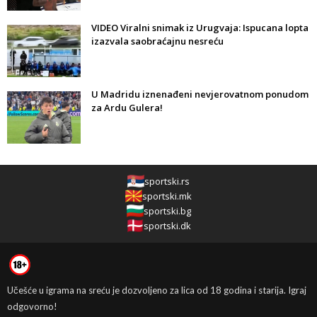
VIDEO Viralni snimak iz Urugvaja: Ispucana lopta
izazvala saobraćajnu nesreću
U Madridu iznenađeni nevjerovatnom ponudom
za Ardu Gulera!
sportski.rs
sportski.mk
sportski.bg
sportski.dk
Učešće u igrama na sreću je dozvoljeno za lica od 18 godina i starija. Igraj
odgovorno!