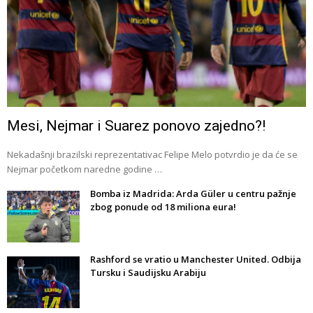
Mesi, Nejmar i Suarez ponovo zajedno?!
Nekadašnji brazilski reprezentativac Felipe Melo potvrdio je da će se
Nejmar početkom naredne godine …
Bomba iz Madrida: Arda Güler u centru pažnje
zbog ponude od 18 miliona eura!
Rashford se vratio u Manchester United. Odbija
Tursku i Saudijsku Arabiju