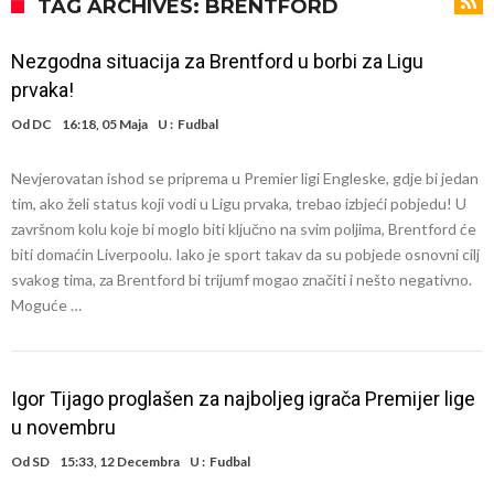
miliona eura!
Rashford se vratio u Manchester United. Odbija Tursku i Saudijsku
TAG ARCHIVES: BRENTFORD
Arabiju
Darwin Núñez blizu Trabzonsporu
Nezgodna situacija za Brentford u borbi za Ligu
Ferran Torres sve bliže PSG-u
prvaka!
Gabrielova tetovaža predmet šale među navijačima: De Bruyneov lik
Od
DC
16:18, 05 Maja
U :
Fudbal
u novoj parodiji
Mourinho: “Nesretnik nam je došao nespreman”
Nevjerovatan ishod se priprema u Premier ligi Engleske, gdje bi jedan
BIZARNA BORBA KOJA JE ZAPALILA INTERNET: Poznati teškaš
tim, ako želi status koji vodi u Ligu prvaka, trebao izbjeći pobjedu! U
prihvatio najluđi izazov karijere – sam protiv šestorice (Video)
VIDEO Viralni snimak iz Urugvaja: Ispucana lopta izazvala
završnom kolu koje bi moglo biti ključno na svim poljima, Brentford će
biti domaćin Liverpoolu. Iako je sport takav da su pobjede osnovni cilj
saobraćajnu nesreću
U Madridu iznenađeni nevjerovatnom ponudom za Ardu Gulera!
svakog tima, za Brentford bi trijumf mogao značiti i nešto negativno.
Moguće …
Igor Tijago proglašen za najboljeg igrača Premijer lige
u novembru
Od
SD
15:33, 12 Decembra
U :
Fudbal