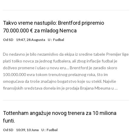
Takvo vreme nastupilo: Brentford pripremio
70.000.000 € za mladog Nemca
Od
SD
19:47, 28 Augusta
U :
Fudbal
Do nedavno je bilo nezamislivo da ekipa iz sredine tabele Premijer lige
plati toliko novca za jednog fudbalera, ali zbog inflacije fudbal je
doživeo promene i ušao u novu eru… Brentford je zaradio skoro
100.000.000 evra tokom trenutnog prelaznog roka, što im
omogućava da troše značajno bogatstvo koje su stekli. Najviše
finansijskih sredstava donela im je prodaja Brajana Mbeuma u …
Tottenham angažuje novog trenera za 10 miliona
funti.
Od
SD
10:39, 10 Juna
U :
Fudbal