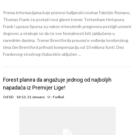
Prema informacijama koje prenosi italijanski novinar Fabrizio Romano,
Thomas Frank će postati novi glavni trener Tottenham Hotspura.
Frank i uprava Spursa su nakon intenzivnih pregovora postigli usmeni
dogovor, a očekuje se da će sve formalnosti biti zaključene u
narednim danima. Trener Brentforda preuzeće vođenje londonskog
tima čim Brentford prihvati kompenzaciju od 10 miliona funti. Deo
Frankovog stručnog štaba biće uključen …
Forest planira da angažuje jednog od najboljih
napadača iz Premijer Lige!
Od
SD
14:13, 21 Januara
U :
Fudbal