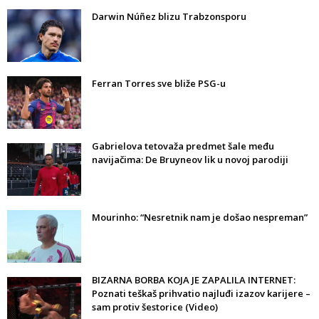
Darwin Núñez blizu Trabzonsporu
Ferran Torres sve bliže PSG-u
Gabrielova tetovaža predmet šale među
navijačima: De Bruyneov lik u novoj parodiji
Mourinho: “Nesretnik nam je došao nespreman”
BIZARNA BORBA KOJA JE ZAPALILA INTERNET:
Poznati teškaš prihvatio najluđi izazov karijere –
sam protiv šestorice (Video)