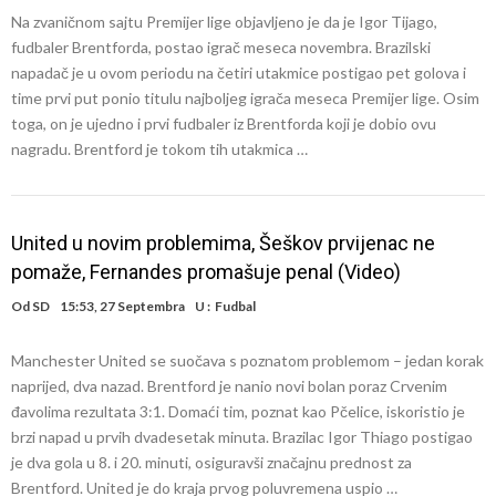
Na zvaničnom sajtu Premijer lige objavljeno je da je Igor Tijago,
fudbaler Brentforda, postao igrač meseca novembra. Brazilski
napadač je u ovom periodu na četiri utakmice postigao pet golova i
time prvi put ponio titulu najboljeg igrača meseca Premijer lige. Osim
toga, on je ujedno i prvi fudbaler iz Brentforda koji je dobio ovu
nagradu. Brentford je tokom tih utakmica …
United u novim problemima, Šeškov prvijenac ne
pomaže, Fernandes promašuje penal (Video)
Od
SD
15:53, 27 Septembra
U :
Fudbal
Manchester United se suočava s poznatom problemom – jedan korak
naprijed, dva nazad. Brentford je nanio novi bolan poraz Crvenim
đavolima rezultata 3:1. Domaći tim, poznat kao Pčelice, iskoristio je
brzi napad u prvih dvadesetak minuta. Brazilac Igor Thiago postigao
je dva gola u 8. i 20. minuti, osiguravši značajnu prednost za
Brentford. United je do kraja prvog poluvremena uspio …