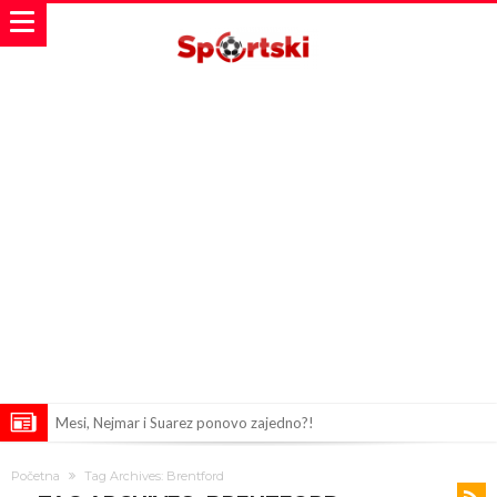
Mesi, Nejmar i Suarez ponovo zajedno?!
Bomba iz Madrida: Arda Güler u centru pažnje zbog ponude od 18
Početna
Tag Archives: Brentford