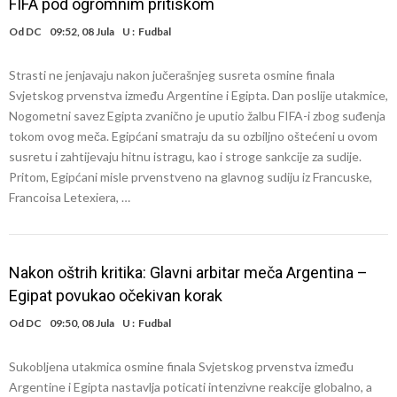
FIFA pod ogromnim pritiskom
Od
DC
09:52, 08 Jula
U :
Fudbal
Strasti ne jenjavaju nakon jučerašnjeg susreta osmine finala
Svjetskog prvenstva između Argentine i Egipta. Dan poslije utakmice,
Nogometni savez Egipta zvanično je uputio žalbu FIFA-i zbog suđenja
tokom ovog meča. Egipćani smatraju da su ozbiljno oštećeni u ovom
susretu i zahtijevaju hitnu istragu, kao i stroge sankcije za sudije.
Pritom, Egipćani misle prvenstveno na glavnog sudiju iz Francuske,
Francoisa Letexiera, …
Nakon oštrih kritika: Glavni arbitar meča Argentina –
Egipat povukao očekivan korak
Od
DC
09:50, 08 Jula
U :
Fudbal
Sukobljena utakmica osmine finala Svjetskog prvenstva između
Argentine i Egipta nastavlja poticati intenzivne reakcije globalno, a