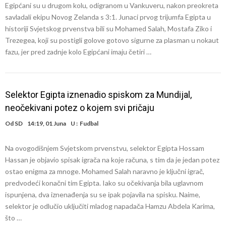
Egipćani su u drugom kolu, odigranom u Vankuveru, nakon preokreta
savladali ekipu Novog Zelanda s 3:1. Junaci prvog trijumfa Egipta u
historiji Svjetskog prvenstva bili su Mohamed Salah, Mostafa Ziko i
Trezegea, koji su postigli golove gotovo sigurne za plasman u nokaut
fazu, jer pred zadnje kolo Egipćani imaju četiri …
Selektor Egipta iznenadio spiskom za Mundijal,
neočekivani potez o kojem svi pričaju
Od
SD
14:19, 01 Juna
U :
Fudbal
Na ovogodišnjem Svjetskom prvenstvu, selektor Egipta Hossam
Hassan je objavio spisak igrača na koje računa, s tim da je jedan potez
ostao enigma za mnoge. Mohamed Salah naravno je ključni igrač,
predvodeći konačni tim Egipta. Iako su očekivanja bila uglavnom
ispunjena, dva iznenađenja su se ipak pojavila na spisku. Naime,
selektor je odlučio uključiti mladog napadača Hamzu Abdela Karima,
što …