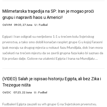
Milimetarska tragedija na SP: Iran je mogao proći
grupu i napraviti haos u Americi!
Od
VM
09:35, 27 Juna
U :
Fudbal
Egipat i Iran odigrali su neriješeno 1:1 u trećem kolu Svjetskog
prvenstva, a tako smo dobili konačan rasplet grupe G u kojoj Faraoni
ipak moraju sa drugog mjesta u nokaut fazu Mundijala, dok Iran mora
sačekati na trećem mjestu da se završi grupna faza kako bi saznao da
li je prošao dalje. Golove na utakmici Egipta i Irana na Mundijalu …
(VIDEO) Salah je ispisao historiju Egipta, ali bez Zika i
Trezegue ništa
Od
DC
07:25, 22 Juna
U :
Fudbal
Fudbaleri Egipta zauzeli su vrh grupe G na Svjetskom prvenstvu.