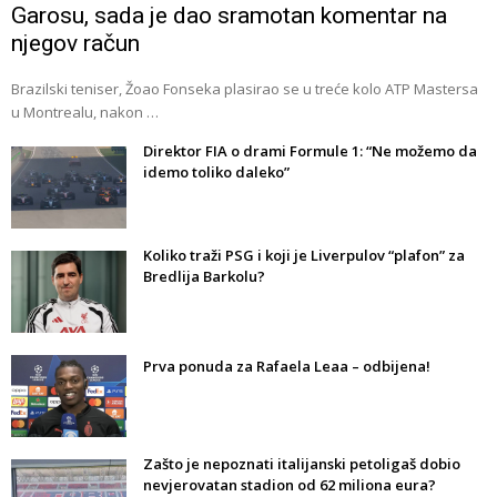
Garosu, sada je dao sramotan komentar na
njegov račun
Brazilski teniser, Žoao Fonseka plasirao se u treće kolo ATP Mastersa
u Montrealu, nakon …
Direktor FIA o drami Formule 1: “Ne možemo da
idemo toliko daleko”
Koliko traži PSG i koji je Liverpulov “plafon” za
Bredlija Barkolu?
Prva ponuda za Rafaela Leaa – odbijena!
Zašto je nepoznati italijanski petoligaš dobio
nevjerovatan stadion od 62 miliona eura?