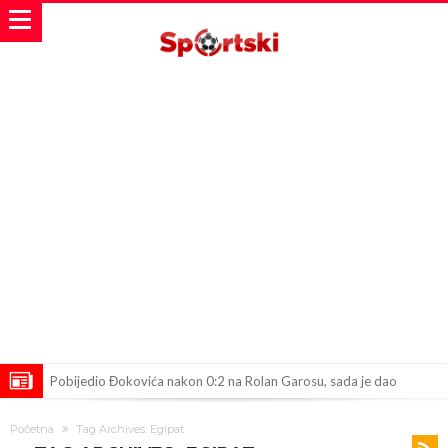
Pobijedio Đokovića nakon 0:2 na Rolan Garosu, sada je dao
sramotan komentar na njegov račun
Direktor FIA o drami Formule 1: “Ne možemo da idemo toliko
Početna
Tag Archives: Egipat