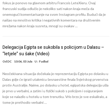
fokus je ponovo na glavnom arbitru Francois LeteXieru. Ovaj
francuski sudija odlučio je nekoliko sati nakon kraja meča da
onemogući komentarisanje na svom Instagram profilu. Budući da je
naišao na mnoštvo kritika i negativnih komentara na društvenim
mrežama nakon kraja susreta, mnogi su ovakav …
Delegacija Egipta se sukobila s policijom u Dalasu –
“letjele” su šake (Video)
Od
DC
10:06, 03 Jula
U :
Fudbal
Neočekivana situacija dočekala je reprezentaciju Egipta po dolasku u
Dalas gdje će igrati utakmicu šesnaestine finala Svjetskog prvenstva
protiv Australije. Naime, po dolasku u hotel, egipatska delegacija ušla
je prvo u verbalni, a zatim i u fizički sukob s policijom i osiguranjem
koje se nalazilo u hotelu u tom trenutku. Vrlo brzo je sve eskaliralo, a
tome je prethodio verbalni …