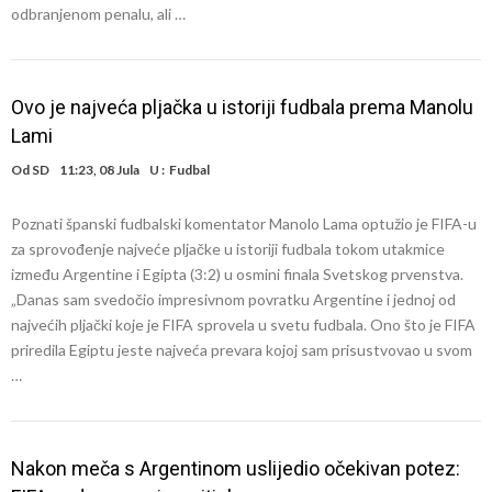
odbranjenom penalu, ali …
Ovo je najveća pljačka u istoriji fudbala prema Manolu
Lami
Od
SD
11:23, 08 Jula
U :
Fudbal
Poznati španski fudbalski komentator Manolo Lama optužio je FIFA-u
za sprovođenje najveće pljačke u istoriji fudbala tokom utakmice
između Argentine i Egipta (3:2) u osmini finala Svetskog prvenstva.
„Danas sam svedočio impresivnom povratku Argentine i jednoj od
najvećih pljački koje je FIFA sprovela u svetu fudbala. Ono što je FIFA
priredila Egiptu jeste najveća prevara kojoj sam prisustvovao u svom
…
Nakon meča s Argentinom uslijedio očekivan potez: