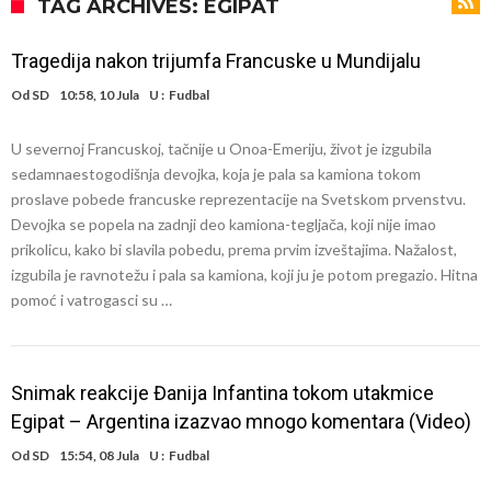
daleko”
Koliko traži PSG i koji je Liverpulov “plafon” za Bredlija Barkolu?
TAG ARCHIVES: EGIPAT
Prva ponuda za Rafaela Leaa – odbijena!
Tragedija nakon trijumfa Francuske u Mundijalu
Zašto je nepoznati italijanski petoligaš dobio nevjerovatan stadion
Od
SD
10:58, 10 Jula
U :
Fudbal
od 62 miliona eura?
Veliki udarac za Barcelonu: Junak finala Svjetskog prvenstva želi otići
U severnoj Francuskoj, tačnije u Onoa-Emeriju, život je izgubila
Deco nije posjetio Madrid samo zbog Alvareza, Barcelona planira
sedamnaestogodišnja devojka, koja je pala sa kamiona tokom
historijski transfer?
Kapiten slavnog kluba ubijen u napadu ispred svoje kuće, nacija
proslave pobede francuske reprezentacije na Svetskom prvenstvu.
Devojka se popela na zadnji deo kamiona-tegljača, koji nije imao
zahtijeva pravdu.
Potresne scene na sahrani UFC borca! Red ljudi, muzika i aplauz koji
prikolicu, kako bi slavila pobedu, prema prvim izveštajima. Nažalost,
tjera suze
GROM USMRTIO FUDBALERA: Velika tragedija! Povrijeđeno još 12
izgubila je ravnotežu i pala sa kamiona, koji ju je potom pregazio. Hitna
pomoć i vatrogasci su …
igrača!
Snimak reakcije Đanija Infantina tokom utakmice
Egipat – Argentina izazvao mnogo komentara (Video)
Od
SD
15:54, 08 Jula
U :
Fudbal