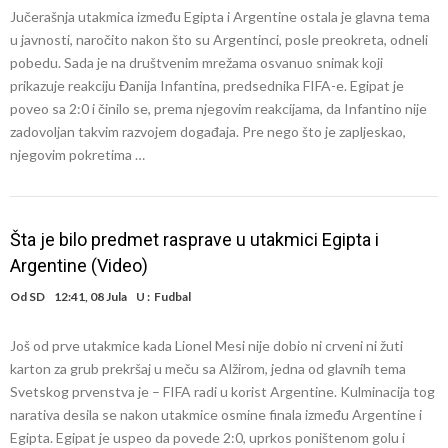
Jučerašnja utakmica između Egipta i Argentine ostala je glavna tema
u javnosti, naročito nakon što su Argentinci, posle preokreta, odneli
pobedu. Sada je na društvenim mrežama osvanuo snimak koji
prikazuje reakciju Đanija Infantina, predsednika FIFA-e. Egipat je
poveo sa 2:0 i činilo se, prema njegovim reakcijama, da Infantino nije
zadovoljan takvim razvojem događaja. Pre nego što je zapljeskao,
njegovim pokretima …
Šta je bilo predmet rasprave u utakmici Egipta i
Argentine (Video)
Od
SD
12:41, 08 Jula
U :
Fudbal
Još od prve utakmice kada Lionel Mesi nije dobio ni crveni ni žuti
karton za grub prekršaj u meču sa Alžirom, jedna od glavnih tema
Svetskog prvenstva je – FIFA radi u korist Argentine. Kulminacija tog
narativa desila se nakon utakmice osmine finala između Argentine i
Egipta. Egipat je uspeo da povede 2:0, uprkos poništenom golu i