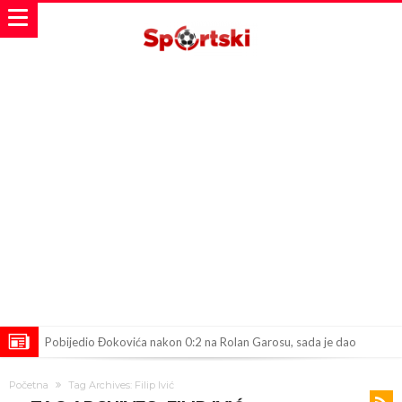
Pobijedio Đokovića nakon 0:2 na Rolan Garosu, sada je dao
sramotan komentar na njegov račun
Direktor FIA o drami Formule 1: “Ne možemo da idemo toliko
Početna
Tag Archives: Filip Ivić