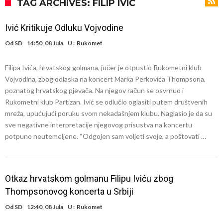
daleko”
Koliko traži PSG i koji je Liverpulov “plafon” za Bredlija Barkolu?
TAG ARCHIVES: FILIP IVIĆ
Prva ponuda za Rafaela Leaa – odbijena!
Ivić Kritikuje Odluku Vojvodine
Zašto je nepoznati italijanski petoligaš dobio nevjerovatan stadion
Od
SD
14:50, 08 Jula
U :
Rukomet
od 62 miliona eura?
Veliki udarac za Barcelonu: Junak finala Svjetskog prvenstva želi otići
Filipa Ivića, hrvatskog golmana, jučer je otpustio Rukometni klub
Deco nije posjetio Madrid samo zbog Alvareza, Barcelona planira
Vojvodina, zbog odlaska na koncert Marka Perkovića Thompsona,
historijski transfer?
Kapiten slavnog kluba ubijen u napadu ispred svoje kuće, nacija
poznatog hrvatskog pjevača. Na njegov račun se osvrnuo i
Rukometni klub Partizan. Ivić se odlučio oglasiti putem društvenih
zahtijeva pravdu.
Potresne scene na sahrani UFC borca! Red ljudi, muzika i aplauz koji
mreža, upućujući poruku svom nekadašnjem klubu. Naglasio je da su
tjera suze
GROM USMRTIO FUDBALERA: Velika tragedija! Povrijeđeno još 12
sve negativne interpretacije njegovog prisustva na koncertu
potpuno neutemeljene. “Odgojen sam voljeti svoje, a poštovati …
igrača!
Otkaz hrvatskom golmanu Filipu Iviću zbog
Thompsonovog koncerta u Srbiji
Od
SD
12:40, 08 Jula
U :
Rukomet