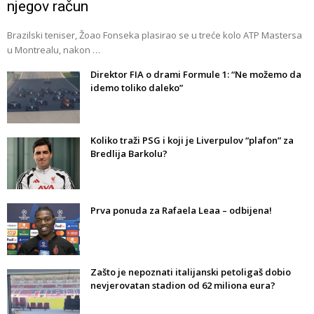
njegov račun
Brazilski teniser, Žoao Fonseka plasirao se u treće kolo ATP Mastersa
u Montrealu, nakon …
Direktor FIA o drami Formule 1: “Ne možemo da
idemo toliko daleko”
Koliko traži PSG i koji je Liverpulov “plafon” za
Bredlija Barkolu?
Prva ponuda za Rafaela Leaa – odbijena!
Zašto je nepoznati italijanski petoligaš dobio
nevjerovatan stadion od 62 miliona eura?