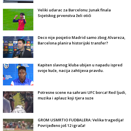
Veliki udarac za Barcelonu: Junak finala
Svjetskog prvenstva želi otići
Deco nije posjetio Madrid samo zbog Alvareza,
Barcelona planira historijski transfer?
Kapiten slavnog kluba ubijen u napadu ispred
svoje kuće, nacija zahtijeva pravdu.
Potresne scene na sahrani UFC borca! Red ljudi,
muzika i aplauz koji tjera suze
GROM USMRTIO FUDBALERA: Velika tragedija!
Povrijeđeno još 12 igrača!