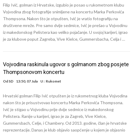
Filip Ivić, golman iz Hrvatske, izgubio je posao u rukometnom klubu
Vojvodina zbog fotografije snimljene na koncertu Marka Perkovića
Thompsona. Nakon što je otpušten, Ivić je vratio fotografiju na
društvene mreže. Pre samo dvije sedmice, Ivić je prešao u Vojvodinu
iz makedonskog Pelistera kao veliko pojačanje. U svojoj karijeri, igrao
je za klubove poput Zagreba, Vive Kielce, Gummersbacha, Celja i …
Vojvodina raskinula ugovor s golmanom zbog posjete
Thompsonovom koncertu
Od
SD
13:50, 07 Jula
U :
Rukomet
Hrvatski golman Filip Ivić otpušten je iz rukometnog kluba Vojvodina
nakon što je prisustvovao koncertu Marka Perkovića Thompsona.
Ivić je stigao u Vojvodinu prije dvije sedmice iz makedonskog
Pelistera. Ranije u karijeri, igrao je za Zagreb, Vive Kielce,
Gummersbach, Celje, i Chambery. Od 2013. godine, član je hrvatske
reprezentacije. Danas je klub objavio saopćenje u kojem je objasnio