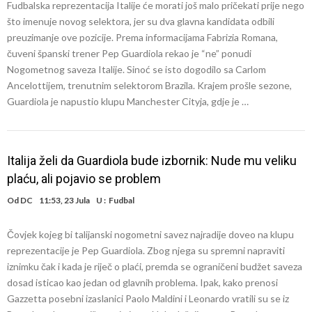
Fudbalska reprezentacija Italije će morati još malo pričekati prije nego
što imenuje novog selektora, jer su dva glavna kandidata odbili
preuzimanje ove pozicije. Prema informacijama Fabrizia Romana,
čuveni španski trener Pep Guardiola rekao je “ne” ponudi
Nogometnog saveza Italije. Sinoć se isto dogodilo sa Carlom
Ancelottijem, trenutnim selektorom Brazila. Krajem prošle sezone,
Guardiola je napustio klupu Manchester Cityja, gdje je …
Italija želi da Guardiola bude izbornik: Nude mu veliku
plaću, ali pojavio se problem
Od
DC
11:53, 23 Jula
U :
Fudbal
Čovjek kojeg bi talijanski nogometni savez najradije doveo na klupu
reprezentacije je Pep Guardiola. Zbog njega su spremni napraviti
iznimku čak i kada je riječ o plaći, premda se ograničeni budžet saveza
dosad isticao kao jedan od glavnih problema. Ipak, kako prenosi
Gazzetta posebni izaslanici Paolo Maldini i Leonardo vratili su se iz