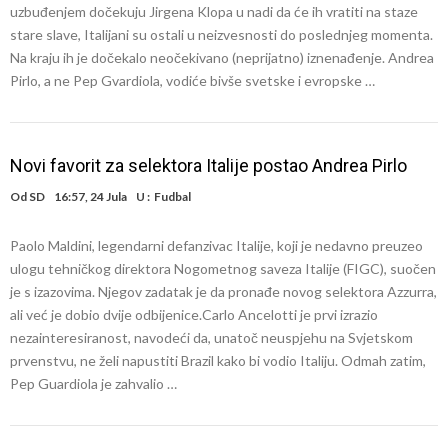
uzbuđenjem dočekuju Jirgena Klopa u nadi da će ih vratiti na staze
stare slave, Italijani su ostali u neizvesnosti do poslednjeg momenta.
Na kraju ih je dočekalo neočekivano (neprijatno) iznenađenje. Andrea
Pirlo, a ne Pep Gvardiola, vodiće bivše svetske i evropske …
Novi favorit za selektora Italije postao Andrea Pirlo
Od
SD
16:57, 24 Jula
U :
Fudbal
Paolo Maldini, legendarni defanzivac Italije, koji je nedavno preuzeo
ulogu tehničkog direktora Nogometnog saveza Italije (FIGC), suočen
je s izazovima. Njegov zadatak je da pronađe novog selektora Azzurra,
ali već je dobio dvije odbijenice.Carlo Ancelotti je prvi izrazio
nezainteresiranost, navodeći da, unatoč neuspjehu na Svjetskom
prvenstvu, ne želi napustiti Brazil kako bi vodio Italiju. Odmah zatim,
Pep Guardiola je zahvalio …