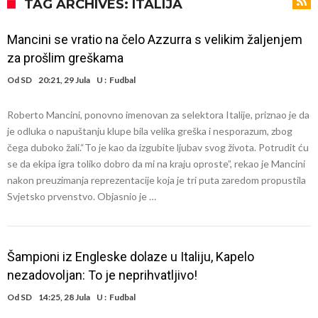
Sada je jasno zašto je došao: “Luda” klauzula iz Salahovog ugovora s
TAG ARCHIVES: ITALIJA
Turcima je otkrivena
Predsjednik velikana otkrio pregovore sa Dušanom Vlahovićem
Mancini se vratio na čelo Azzurra s velikim žaljenjem
Ronaldo objavio slike iz garaže. “Moje igračke”
za prošlim greškama
Ostvariće se velika želja Diega Simeonea? Atletico kreće po
Od
SD
20:21, 29 Jula
U :
Fudbal
argentinsku zvijezdu
Nejmar potpuno izgubio glavu, šta mu ovo treba? (Video)
Roberto Mancini, ponovno imenovan za selektora Italije, priznao je da
Dok Real čeka Vinisijusa, Perez upravo završio najskuplji transfer u
je odluka o napuštanju klupe bila velika greška i nesporazum, zbog
historiji!
Ćabi sastavlja kockice, lijevi bek iz Španije i golman iz Portugala za
čega duboko žali.“To je kao da izgubite ljubav svog života. Potrudit ću
se da ekipa igra toliko dobro da mi na kraju oproste”, rekao je Mancini
strašni Čelsi?!
FIFA u velikom previranju! Infantino svojim potezom iznenadio
nakon preuzimanja reprezentacije koja je tri puta zaredom propustila
fudbalski svijet
Svjetsko prvenstvo. Objasnio je …
Šampioni iz Engleske dolaze u Italiju, Kapelo
nezadovoljan: To je neprihvatljivo!
Od
SD
14:25, 28 Jula
U :
Fudbal