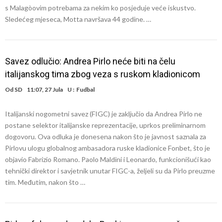
s Malagòovim potrebama za nekim ko posjeduje veće iskustvo.
Sledećeg mjeseca, Motta navršava 44 godine. …
Savez odlučio: Andrea Pirlo neće biti na čelu
italijanskog tima zbog veza s ruskom kladionicom
Od
SD
11:07, 27 Jula
U :
Fudbal
Italijanski nogometni savez (FIGC) je zaključio da Andrea Pirlo ne
postane selektor italijanske reprezentacije, uprkos preliminarnom
dogovoru. Ova odluka je donesena nakon što je javnost saznala za
Pirlovu ulogu globalnog ambasadora ruske kladionice Fonbet, što je
objavio Fabrizio Romano. Paolo Maldini i Leonardo, funkcionišući kao
tehnički direktor i savjetnik unutar FIGC-a, željeli su da Pirlo preuzme
tim. Međutim, nakon što …