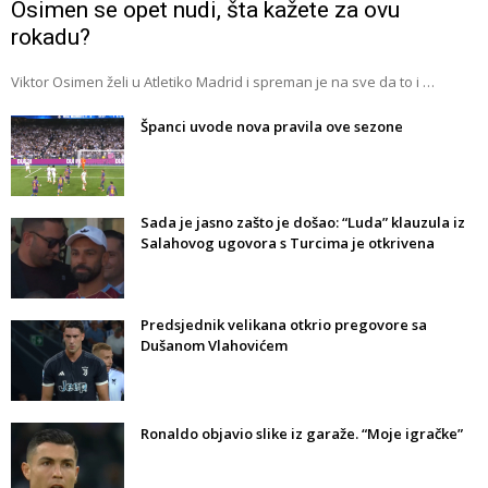
Osimen se opet nudi, šta kažete za ovu
rokadu?
Viktor Osimen želi u Atletiko Madrid i spreman je na sve da to i …
Španci uvode nova pravila ove sezone
Sada je jasno zašto je došao: “Luda” klauzula iz
Salahovog ugovora s Turcima je otkrivena
Predsjednik velikana otkrio pregovore sa
Dušanom Vlahovićem
Ronaldo objavio slike iz garaže. “Moje igračke”