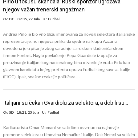
Pirlo u fokusu skandala: Ruski sponzor ugrožava
njegov važan trenerski angažman
Od
DC
09:35, 27 Jula
U :
Fudbal
Andrea Pirlo je bio vrlo blizu imenovanja za novog selektora italijanske
reprezentacije, no njegova prilika da sjedne na klupu Azzurra
dovedena je u pitanje zbog saradnje sa ruskom kladioničarskom
firmom Fonbet. Naglo povlačenje Pepa Guardiole iz opcije za
preuzimanje italijanskog nacionalnog tima otvorilo je vrata Pirlu kao
glavnom kandidatu kojeg preferira uprava Fudbalskog saveza Italije
(FIGC). Ipak, snažne reakcije političara …
Italijani su čekali Gvardiolu za selektora, a dobili su…
Od
SD
18:21, 25 Jula
U :
Fudbal
Karikaturista Omar Momani se satirično osvrnuo na najnovije
promene selektora u timovima Nemačke i Italije. Dok Nemci sa velikim