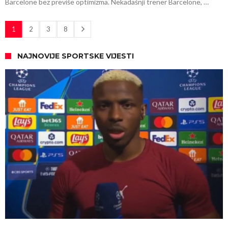
Barcelone bez previše optimizma. Nekadašnji trener Barcelone, …
1
2
3
8
NAJNOVIJE SPORTSKE VIJESTI