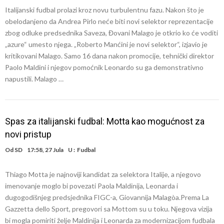
Italijanski fudbal prolazi kroz novu turbulentnu fazu. Nakon što je
obelodanjeno da Andrea Pirlo neće biti novi selektor reprezentacije
zbog odluke predsednika Saveza, Đovani Malago je otkrio ko će voditi
„azure“ umesto njega. „Roberto Manćini je novi selektor“, izjavio je
kritikovani Malago. Samo 16 dana nakon promocije, tehnički direktor
Paolo Maldini i njegov pomoćnik Leonardo su ga demonstrativno
napustili. Malago …
Spas za italijanski fudbal: Motta kao mogućnost za
novi pristup
Od
SD
17:58, 27 Jula
U :
Fudbal
Thiago Motta je najnoviji kandidat za selektora Italije, a njegovo
imenovanje moglo bi povezati Paola Maldinija, Leonarda i
dugogodišnjeg predsjednika FIGC-a, Giovannija Malagòa.Prema La
Gazzetta dello Sport, pregovori sa Mottom su u toku. Njegova vizija
bi mogla pomiriti želje Maldinija i Leonarda za modernizacijom fudbala