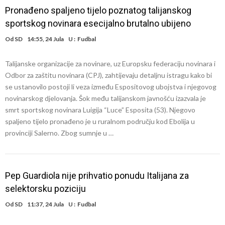
Pronađeno spaljeno tijelo poznatog talijanskog
sportskog novinara esecijalno brutalno ubijeno
Od
SD
14:55, 24 Jula
U :
Fudbal
Talijanske organizacije za novinare, uz Europsku federaciju novinara i
Odbor za zaštitu novinara (CPJ), zahtijevaju detaljnu istragu kako bi
se ustanovilo postoji li veza između Espositovog ubojstva i njegovog
novinarskog djelovanja. Šok među talijanskom javnošću izazvala je
smrt sportskog novinara Luigija “Luce” Esposita (53). Njegovo
spaljeno tijelo pronađeno je u ruralnom području kod Ebolija u
provinciji Salerno. Zbog sumnje u …
Pep Guardiola nije prihvatio ponudu Italijana za
selektorsku poziciju
Od
SD
11:37, 24 Jula
U :
Fudbal