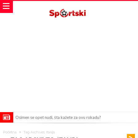
Osimen se opet nudi, šta kažete za ovu rokadu?
Španci uvode nova pravila ove sezone
Početna
Tag Archives: Italija