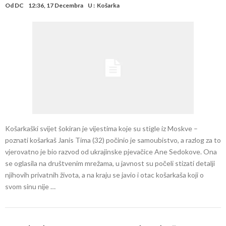
Od
DC
12:36, 17 Decembra
U :
Košarka
Košarkaški svijet šokiran je vijestima koje su stigle iz Moskve –
poznati košarkaš Janis Tima (32) počinio je samoubistvo, a razlog za to
vjerovatno je bio razvod od ukrajinske pjevačice Ane Sedokove. Ona
se oglasila na društvenim mrežama, u javnost su počeli stizati detalji
njihovih privatnih života, a na kraju se javio i otac košarkaša koji o
svom sinu nije …