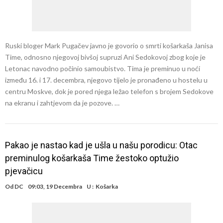
Ruski bloger Mark Pugačev javno je govorio o smrti košarkaša Janisa
Time, odnosno njegovoj bivšoj supruzi Ani Sedokovoj zbog koje je
Letonac navodno počinio samoubistvo. Tima je preminuo u noći
između 16. i 17. decembra, njegovo tijelo je pronađeno u hostelu u
centru Moskve, dok je pored njega ležao telefon s brojem Sedokove
na ekranu i zahtjevom da je pozove. …
Pakao je nastao kad je ušla u našu porodicu: Otac
preminulog košarkaša Time žestoko optužio
pjevačicu
Od
DC
09:03, 19 Decembra
U :
Košarka