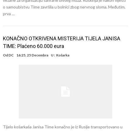
vezane za organizaciju sahrane bivšeg muža. Ruskinja je nakon vijesti
o samoubistvu Time završila u bolnici zbog nervnog sloma. Međutim,
prva …
KONAČNO OTKRIVENA MISTERIJA TIJELA JANISA
TIME: Plaćeno 60.000 eura
Od
DC
16:25, 25 Decembra
U :
Košarka
Tijelo košarkaša Janisa Time konačno je iz Rusije transportovano u