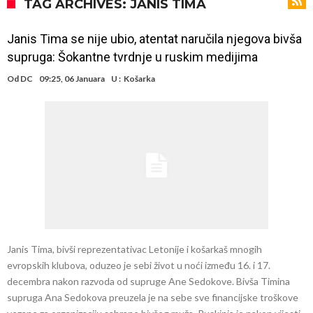
odabrao!
Marciniak objasnio zašto nije isključio Messija: Navijači i stručnjaci su
TAG ARCHIVES: JANIS TIMA
zaprepašteni njegovim riječima
Milan smanjuje tim
Janis Tima se nije ubio, atentat naručila njegova bivša
Hidratacijske pauze postale su biznis: FIFA ih ne planira ukinuti
supruga: Šokantne tvrdnje u ruskim medijima
Potpuni obračun – Barselona preotima najvažniji letnji transfer
Od
DC
09:25, 06 Januara
U :
Košarka
Atletika?!
Ovo se Novaku nikad nije dešavalo: Sinner i Alcaraz odustaju, a
Zverev se odmah “raspao”
Infantino imao ljubavnicu: Isplivale skandalozne informacije, dobila je
novac od UEFA
Mourinho uvodi strogu disciplinu u Real Madrid. Ovo su tri nova
pravila
Janis Tima, bivši reprezentativac Letonije i košarkaš mnogih
evropskih klubova, oduzeo je sebi život u noći između 16. i 17.
decembra nakon razvoda od supruge Ane Sedokove. Bivša Timina
supruga Ana Sedokova preuzela je na sebe sve financijske troškove