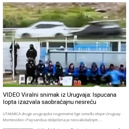
VIDEO Viralni snimak iz Urugvaja: Ispucana
lopta izazvala saobraćajnu nesreću
UTAKMICA druge urugvajske nogometne lige između ekipe Uruguay
Montevideo i Paysandua obilježena je nesvakidašnjim …