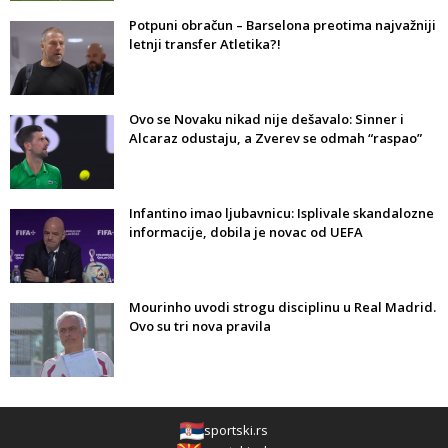
Potpuni obračun – Barselona preotima najvažniji
letnji transfer Atletika?!
Ovo se Novaku nikad nije dešavalo: Sinner i
Alcaraz odustaju, a Zverev se odmah “raspao”
Infantino imao ljubavnicu: Isplivale skandalozne
informacije, dobila je novac od UEFA
Mourinho uvodi strogu disciplinu u Real Madrid.
Ovo su tri nova pravila
sportski.rs