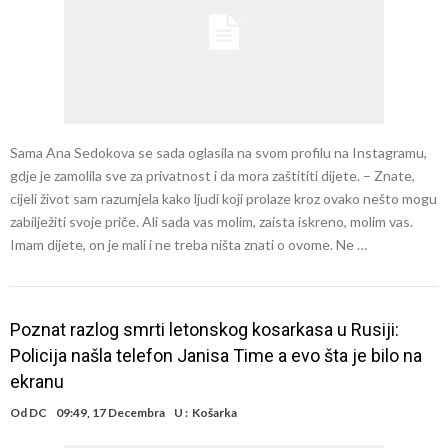
Sama Ana Sedokova se sada oglasila na svom profilu na Instagramu,
gdje je zamolila sve za privatnost i da mora zaštititi dijete. – Znate,
cijeli život sam razumjela kako ljudi koji prolaze kroz ovako nešto mogu
zabilježiti svoje priče. Ali sada vas molim, zaista iskreno, molim vas.
Imam dijete, on je mali i ne treba ništa znati o ovome. Ne …
Poznat razlog smrti letonskog kosarkasa u Rusiji:
Policija našla telefon Janisa Time a evo šta je bilo na
ekranu
Od
DC
09:49, 17 Decembra
U :
Košarka