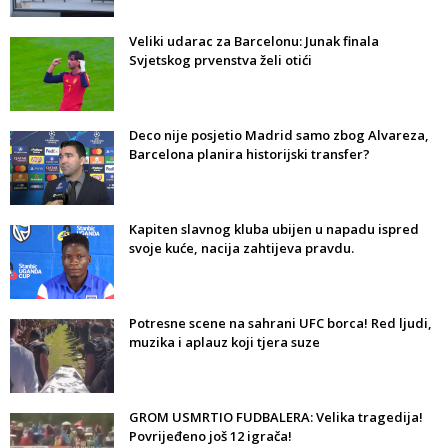
Veliki udarac za Barcelonu: Junak finala
Svjetskog prvenstva želi otići
Deco nije posjetio Madrid samo zbog Alvareza,
Barcelona planira historijski transfer?
Kapiten slavnog kluba ubijen u napadu ispred
svoje kuće, nacija zahtijeva pravdu.
Potresne scene na sahrani UFC borca! Red ljudi,
muzika i aplauz koji tjera suze
GROM USMRTIO FUDBALERA: Velika tragedija!
Povrijeđeno još 12 igrača!