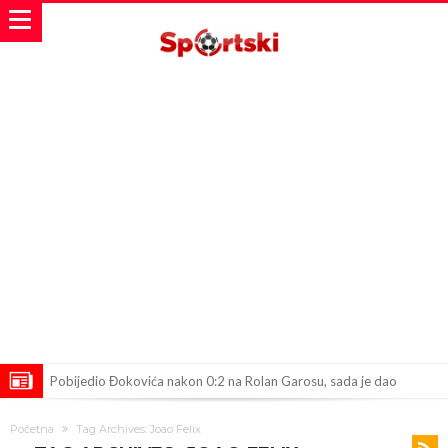
Pobijedio Đokovića nakon 0:2 na Rolan Garosu, sada je dao
sramotan komentar na njegov račun
Direktor FIA o drami Formule 1: “Ne možemo da idemo toliko
Početna
Tag Archives: Joao Felix