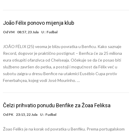
João Félix ponovo mijenja klub
Od
VM
08:57, 23 Jula
U :
Fudbal
JOÃO FÉLIX (25) veoma je blizu povratka u Benficu. Kako saznaje
Record, dogovor je praktično postignut – Benfica će za 25 miliona
eura otkupiti ofanzivca od Chelseaja. Očekuje se da će posao biti
službeno završen do petka, a postoji i mogućnost da Félix već u
subotu zaigra u dresu Benfice na utakmici Eusébio Cupa protiv
Fenerbahçea, kojeg vodi José Mourinho. …
Čelzi prihvatio ponudu Benfike za Žoaa Feliksa
Od
PK
23:15, 22 Jula
U :
Fudbal
Žoao Feliks je na korak od povratka u Benfiku. Prema portugalskom