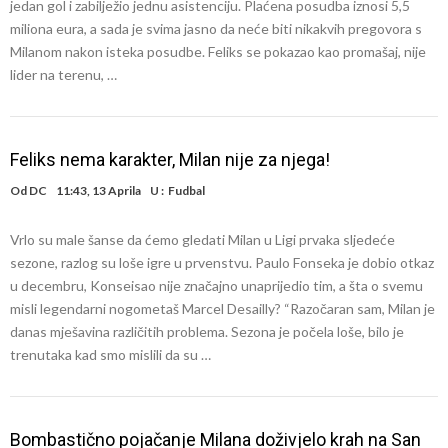
jedan gol i zabilježio jednu asistenciju. Plaćena posudba iznosi 5,5
miliona eura, a sada je svima jasno da neće biti nikakvih pregovora s
Milanom nakon isteka posudbe. Feliks se pokazao kao promašaj, nije
lider na terenu, …
Feliks nema karakter, Milan nije za njega!
Od
DC
11:43, 13 Aprila
U :
Fudbal
Vrlo su male šanse da ćemo gledati Milan u Ligi prvaka sljedeće
sezone, razlog su loše igre u prvenstvu. Paulo Fonseka je dobio otkaz
u decembru, Konseisao nije značajno unaprijedio tim, a šta o svemu
misli legendarni nogometaš Marcel Desailly? “Razočaran sam, Milan je
danas mješavina različitih problema. Sezona je počela loše, bilo je
trenutaka kad smo mislili da su …
Bombastično pojačanje Milana doživjelo krah na San