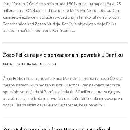
listu “Rekord”, Čelzi se složio prodati 50% prava na napadača za 25
miliona eura. Očekuje se da će posao biti zaključen do petka. Dan
kasnije zvijezda će moći učestvovati u prijateljskoj utakmici protiv
Fenerbahčea kod Žozea Murinja. Ranije je objavljeno da je Feliks
postigao načelni dogovor s Benfikom i …
Žoao Feliks najavio senzacionalni povratak u Benfiku
Od
DC
09:12, 06 Jula
U :
Fudbal
Žoao Feliks nije u planovima Enca Mareskea i želi da napusti Čelsi, a
njegov naredni klub mogao bi biti – Benfica. Već nekoliko sedmica
spominje se ideja da bi Benfica platila do 30 miliona eura za njegov
povratak, a jasno je da je povratak u matični klub sada njegova prva
opcija. “Kada vidim da je Bruno Lajž trener, koga pamtim …
Žoao Feliks pred odlukom: Povratak u Benfiku ili