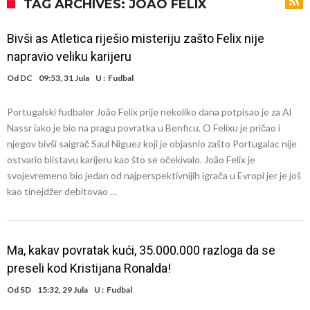
daleko”
Koliko traži PSG i koji je Liverpulov “plafon” za Bredlija Barkolu?
TAG ARCHIVES: JOAO FELIX
Prva ponuda za Rafaela Leaa – odbijena!
Bivši as Atletica riješio misteriju zašto Felix nije
Zašto je nepoznati italijanski petoligaš dobio nevjerovatan stadion
napravio veliku karijeru
od 62 miliona eura?
Veliki udarac za Barcelonu: Junak finala Svjetskog prvenstva želi otići
Od
DC
09:53, 31 Jula
U :
Fudbal
Deco nije posjetio Madrid samo zbog Alvareza, Barcelona planira
Portugalski fudbaler João Felix prije nekoliko dana potpisao je za Al
historijski transfer?
Kapiten slavnog kluba ubijen u napadu ispred svoje kuće, nacija
Nassr iako je bio na pragu povratka u Benficu. O Felixu je pričao i
zahtijeva pravdu.
Potresne scene na sahrani UFC borca! Red ljudi, muzika i aplauz koji
njegov bivši saigrač Saul Niguez koji je objasnio zašto Portugalac nije
ostvario blistavu karijeru kao što se očekivalo. João Felix je
tjera suze
GROM USMRTIO FUDBALERA: Velika tragedija! Povrijeđeno još 12
svojevremeno bio jedan od najperspektivnijih igrača u Evropi jer je još
igrača!
kao tinejdžer debitovao …
Ma, kakav povratak kući, 35.000.000 razloga da se
preseli kod Kristijana Ronalda!
Od
SD
15:32, 29 Jula
U :
Fudbal