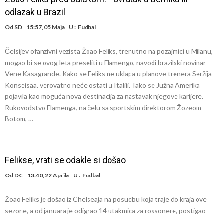
odlazak u Brazil
Od
SD
15:57, 05 Maja
U :
Fudbal
Čelsijev ofanzivni vezista Žoao Feliks, trenutno na pozajmici u Milanu,
mogao bi se ovog leta preseliti u Flamengo, navodi brazilski novinar
Vene Kasagrande. Kako se Feliks ne uklapa u planove trenera Seržija
Konseisaa, verovatno neće ostati u Italiji. Tako se Južna Amerika
pojavila kao moguća nova destinacija za nastavak njegove karijere.
Rukovodstvo Flamenga, na čelu sa sportskim direktorom Žozeom
Botom, …
Felikse, vrati se odakle si došao
Od
DC
13:40, 22 Aprila
U :
Fudbal
Žoao Feliks je došao iz Chelseaja na posudbu koja traje do kraja ove
sezone, a od januara je odigrao 14 utakmica za rossonere, postigao