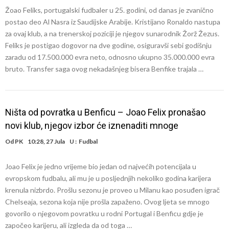
Žoao Feliks, portugalski fudbaler u 25. godini, od danas je zvanično
postao deo Al Nasra iz Saudijske Arabije. Kristijano Ronaldo nastupa
za ovaj klub, a na trenerskoj poziciji je njegov sunarodnik Žorž Žezus.
Feliks je postigao dogovor na dve godine, osiguravši sebi godišnju
zaradu od 17.500.000 evra neto, odnosno ukupno 35.000.000 evra
bruto. Transfer saga ovog nekadašnjeg bisera Benfike trajala …
Ništa od povratka u Benficu – Joao Felix pronašao
novi klub, njegov izbor će iznenaditi mnoge
Od
PK
10:28, 27 Jula
U :
Fudbal
Joao Felix je jedno vrijeme bio jedan od najvećih potencijala u
evropskom fudbalu, ali mu je u posljednjih nekoliko godina karijera
krenula nizbrdo. Prošlu sezonu je proveo u Milanu kao posuđen igrač
Chelseaja, sezona koja nije prošla zapaženo. Ovog ljeta se mnogo
govorilo o njegovom povratku u rodni Portugal i Benficu gdje je
započeo karijeru, ali izgleda da od toga …