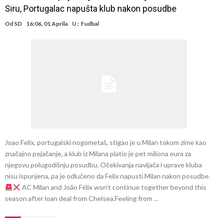
Siru, Portugalac napušta klub nakon posudbe
Od
SD
16:06, 01 Aprila
U :
Fudbal
Joao Felix, portugalski nogometaš, stigao je u Milan tokom zime kao
značajno pojačanje, a klub iz Milana platio je pet miliona eura za
njegovu polugodišnju posudbu. Očekivanja navijača i uprave kluba
nisu ispunjena, pa je odlučeno da Felix napusti Milan nakon posudbe.
AC Milan and João Félix won’t continue together beyond this
season after loan deal from Chelsea.Feeling from …