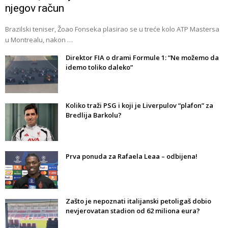
njegov račun
Brazilski teniser, Žoao Fonseka plasirao se u treće kolo ATP Mastersa
u Montrealu, nakon …
Direktor FIA o drami Formule 1: “Ne možemo da
idemo toliko daleko”
Koliko traži PSG i koji je Liverpulov “plafon” za
Bredlija Barkolu?
Prva ponuda za Rafaela Leaa – odbijena!
Zašto je nepoznati italijanski petoligaš dobio
nevjerovatan stadion od 62 miliona eura?