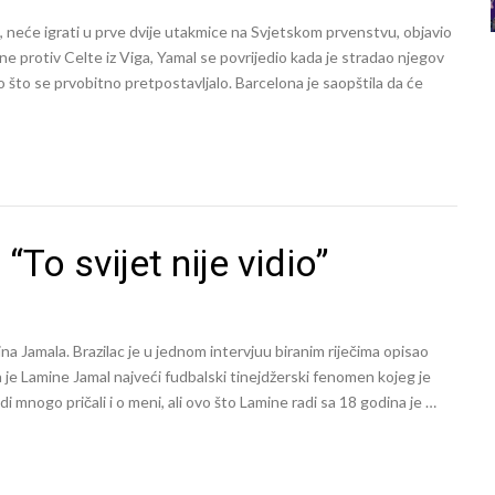
neće igrati u prve dvije utakmice na Svjetskom prvenstvu, objavio
ne protiv Celte iz Viga, Yamal se povrijedio kada je stradao njegov
go što se prvobitno pretpostavljalo. Barcelona je saopštila da će
“To svijet nije vidio”
ina Jamala. Brazilac je u jednom intervjuu biranim riječima opisao
 je Lamine Jamal najveći fudbalski tinejdžerski fenomen kojeg je
judi mnogo pričali i o meni, ali ovo što Lamine radi sa 18 godina je …