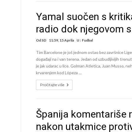
Yamal suočen s kritik
radio dok njegovom s
Od
SD
11:59, 15 Aprila
U :
Fudbal
Tim Barcelone je još jednom ostao bez završnice Lige
događaji na i van terena. Jedan od uzbudljivijih trenu
je jak udarac u lice. Golman Atletica, Juan Musso, neh
krvarenjem kod Lópeza …
Pročitajte više
Španija komentariše 
nakon utakmice protiv