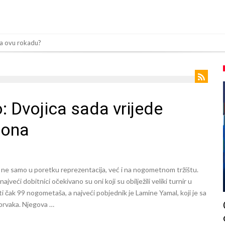
za ovu rokadu?
ezone
da” klauzula iz Salahovog ugovora s Turcima je otkrivena
govore sa Dušanom Vlahovićem
: Dvojica sada vrijede
Moje igračke”
iona
imeonea? Atletico kreće po argentinsku zvijezdu
a mu ovo treba? (Video)
avo završio najskuplji transfer u historiji!
ne samo u poretku reprezentacija, već i na nogometnom tržištu.
z Španije i golman iz Portugala za strašni Čelsi?!
ajveći dobitnici očekivano su oni koji su obilježili veliki turnir u
i čak 99 nogometaša, a najveći pobjednik je Lamine Yamal, koji je sa
ino svojim potezom iznenadio fudbalski svijet
prvaka. Njegova …