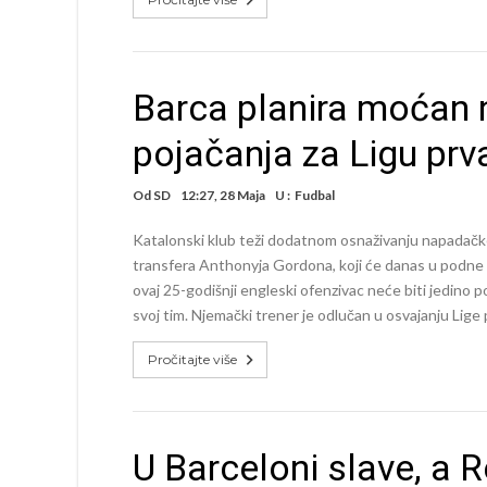
Barca planira moćan 
pojačanja za Ligu prv
Od
SD
12:27, 28 Maja
U :
Fudbal
Katalonski klub teži dodatnom osnaživanju napadačke
transfera Anthonyja Gordona, koji će danas u podne s
ovaj 25-godišnji engleski ofenzivac neće biti jedino po
svoj tim. Njemački trener je odlučan u osvajanju Lige 
Pročitajte više
U Barceloni slave, a R