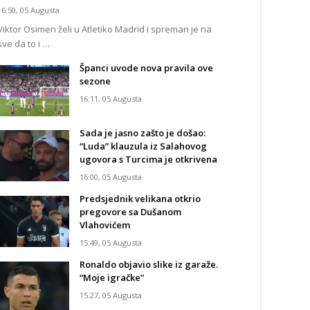
16:50, 05 Augusta
Viktor Osimen želi u Atletiko Madrid i spreman je na
sve da to i …
Španci uvode nova pravila ove
sezone
16:11, 05 Augusta
Sada je jasno zašto je došao:
“Luda” klauzula iz Salahovog
ugovora s Turcima je otkrivena
16:00, 05 Augusta
Predsjednik velikana otkrio
pregovore sa Dušanom
Vlahovićem
15:49, 05 Augusta
Ronaldo objavio slike iz garaže.
“Moje igračke”
15:27, 05 Augusta