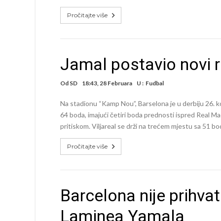
Pročitajte više
Jamal postavio novi r
Od
SD
18:43, 28 Februara
U :
Fudbal
Na stadionu “Kamp Nou”, Barselona je u derbiju 26. kola
64 boda, imajući četiri boda prednosti ispred Real M
pritiskom. Viljareal se drži na trećem mjestu sa 51 b
Pročitajte više
Barcelona nije prihva
Laminea Yamala