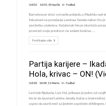
Od
DC
10:55, 05 Aprila
U :
Fudbal
Barcelona je sinoć ostvarila pobjedu u Madridu nad e
fokusirani na ponašanje Laminea Yamala nakon što je
završetku utakmice. Katalonski tim je iskoristio pora
povećati svoju prednost na sedam bodova. …
Pročitajte više
Partija karijere – Ikad
Hola, krivac – ON! (V
Od
SD
14:09, 11 Marta
U :
Fudbal
Levi bek Njukasla, Luis Hol, prikazao je jedno od svoji
bio je da zaustavi Lamina Jamala, koji je u izvanrednoj 
uspeo da završi meč sa ijednim uspešnim driblingom, š