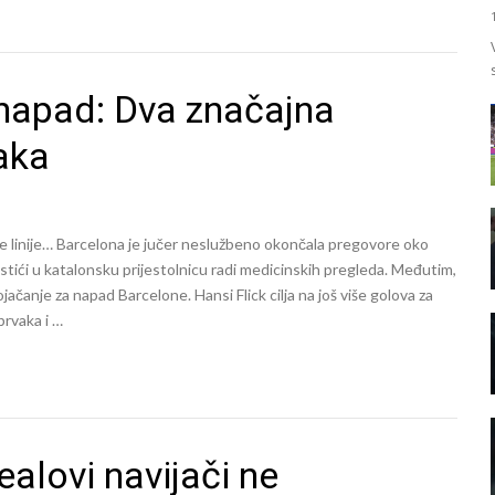
napad: Dva značajna
aka
 linije… Barcelona je jučer neslužbeno okončala pregovore oko
tići u katalonsku prijestolnicu radi medicinskih pregleda. Međutim,
jačanje za napad Barcelone. Hansi Flick cilja na još više golova za
prvaka i …
ealovi navijači ne