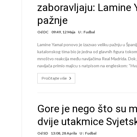
zaboravljaju: Lamine
pažnje
Od
DC
09:49, 12 Maja
U :
Fudbal
Lamine Yamal ponovo je izazvao veliku pažnju u Španij
katalonskog tima bio je jedna od glavnih figura toko
mnoštvo reakcija među navijačima Real Madrida. Dok 
navijača primio majicu s natpisom na engleskom: “Hv
Pročitajte više
Gore je nego što su m
dvije utakmice Svjets
Od
SD
13:08, 28 Aprila
U :
Fudbal