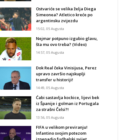
Ostvariće se velika želja Diega
Simeonea? Atletico kreće po
argentinsku zvijezdu
15:02, 05 Augusta
Nejmar potpuno izgubio glavu,
šta mu ovo treba? (Video)
14:57, 05 Augusta
Dok Real čeka Vinisijusa, Perez
upravo završio najskuplji
transfer u historiji!
14:49, 05 Augusta
Ćabi sastavlja kockice, lijevi bek
iz Španije i golman iz Portugala
za strašni Čelsi?!
13:56, 05 Augusta
FIFA u velikom previranju!
Infantino svojim potezom
iznenadio fudbalski svijet