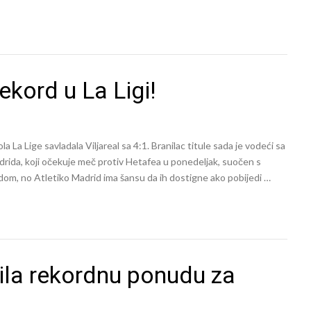
ekord u La Ligi!
 La Lige savladala Viljareal sa 4:1. Branilac titule sada je vodeći sa
adrida, koji očekuje meč protiv Hetafea u ponedeljak, suočen s
odom, no Atletiko Madrid ima šansu da ih dostigne ako pobijedi …
tila rekordnu ponudu za