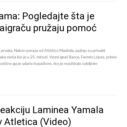
ama: Pogledajte šta je
aigraču pružaju pomoć
 prvaka. Nakon poraza od Atlético Madrida, pažnju su privukli
taka meča bio je u 25. minuti. Vezni igrač Barçe, Fermín López, primio
otično ga je udario kopačkom, što je rezultiralo ozbiljnim
reakciju Laminea Yamala
 Atletica (Video)