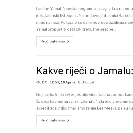
Lamine Yamal, španska nogometna zvijezda u usponu, 
je katalonski list Sport. Na nedavnoj utakmici Barcelo
mišić na nozi. Pokazalo se da je povreda ozbiljnija ne
Yamal propustiti ostatak trenutne sezone …
Pročitajte više
Kakve riječi o Jamalu: 
Od
DC
10:51, 18 Aprila
U :
Fudbal
Nejmar kaže da svijet još nije vidio talenat poput Lam
Španca kao generacijski talenat. “Iskreno vjerujem da
svijet ikada vidio. Imali smo ranije Lea Mesija, pa su l
Pročitajte više