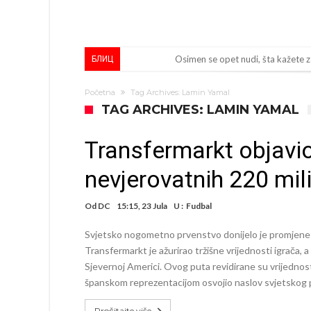
Osimen se opet nudi, šta kažete 
БЛИЦ
Španci uvode nova pravila ove s
Početna
Tag Archives: Lamin Yamal
Sada je jasno zašto je došao: “Lu
TAG ARCHIVES: LAMIN YAMAL
Predsjednik velikana otkrio pre
Transfermarkt objavio
Ronaldo objavio slike iz garaže. “
nevjerovatnih 220 mil
Ostvariće se velika želja Diega S
Nejmar potpuno izgubio glavu, št
Od
DC
15:15, 23 Jula
U :
Fudbal
Dok Real čeka Vinisijusa, Perez upr
Svjetsko nogometno prvenstvo donijelo je promjene 
Ćabi sastavlja kockice, lijevi bek i
Transfermarkt je ažurirao tržišne vrijednosti igrača, a n
Sjevernoj Americi. Ovog puta revidirane su vrijednost
FIFA u velikom previranju! Infant
španskom reprezentacijom osvojio naslov svjetskog 
Pročitajte više