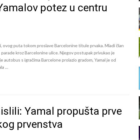
 Yamalov potez u centru
i, ovog puta tokom proslave Barcelonine titule prvaka. Mladi član
m parade kroz Barcelonine ulice. Njegov postupak privukao je
je autobus s igračima Barcelone prolazio gradom, Yamal je od
ala …
islili: Yamal propušta prve
kog prvenstva