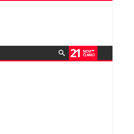
21
NOVI
ČLANCI