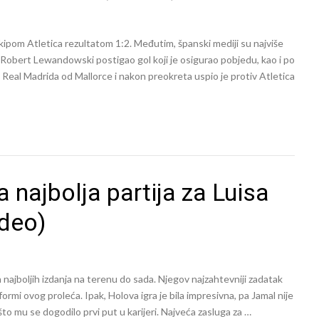
kipom Atletica rezultatom 1:2. Međutim, španski mediji su najviše
 Robert Lewandowski postigao gol koji je osigurao pobjedu, kao i po
z Real Madrida od Mallorce i nakon preokreta uspio je protiv Atletica
a najbolja partija za Luisa
ideo)
h najboljih izdanja na terenu do sada. Njegov najzahtevniji zadatak
formi ovog proleća. Ipak, Holova igra je bila impresivna, pa Jamal nije
to mu se dogodilo prvi put u karijeri. Najveća zasluga za …