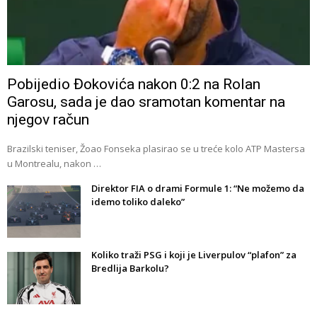
Pobijedio Đokovića nakon 0:2 na Rolan
Garosu, sada je dao sramotan komentar na
njegov račun
Brazilski teniser, Žoao Fonseka plasirao se u treće kolo ATP Mastersa
u Montrealu, nakon …
Direktor FIA o drami Formule 1: “Ne možemo da
idemo toliko daleko”
Koliko traži PSG i koji je Liverpulov “plafon” za
Bredlija Barkolu?