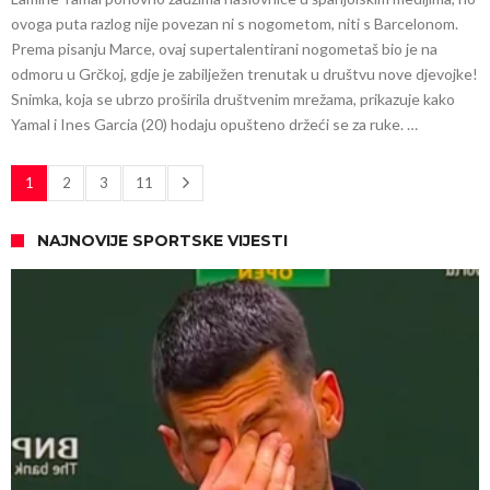
ovoga puta razlog nije povezan ni s nogometom, niti s Barcelonom.
Prema pisanju Marce, ovaj supertalentirani nogometaš bio je na
odmoru u Grčkoj, gdje je zabilježen trenutak u društvu nove djevojke!
Snimka, koja se ubrzo proširila društvenim mrežama, prikazuje kako
Yamal i Ines Garcia (20) hodaju opušteno držeći se za ruke. …
1
2
3
11
NAJNOVIJE SPORTSKE VIJESTI