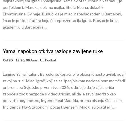
najistaknutijem igraču Španjolske. Yamalov otac, Mounir Nasraoui, je
porijeklom iz Maroka, dok mu majka, Sheila Ebana, dolazi iz
Ekvatorijalne Gvineje. Budući da je mladi napadač rođen u Barceloni,
imao je priliku birati za koju će reprezentaciju igrati. Prošao je kroz
akademiju u Barceloni i …
Yamal napokon otkriva razloge zavijene ruke
Od
SD
12:20, 08 Juna
U :
Fudbal
Lamine Yamal, talent Barcelone, konačno je objasnio zašto uvijek nosi
zavoj na ruci. Mladi igrač, koji se sa španjolskom nacionalnom momčadi
priprema za Svjetsko prvenstvo 2026., otkrio je da je cijela priča
započela zbog nezgode s videoigricom, ali da je zavoj zadržao kao
posvetu nogometnoj legendi Real Madrida, prema pisanju Goal.com.
Incident s PlayStationom i počast Benzemi Mnogi su pratitelji …