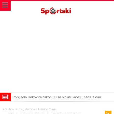
Pobijedio Đokovića nakon 0:2 na Rolan Garosu, sada je dao
sramotan komentar na njegov račun
Direktor FIA o drami Formule 1: “Ne možemo da idemo toliko
Početna
Tag Archives: Lamine Yama