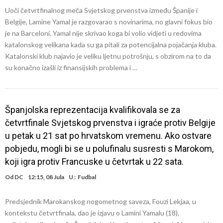
Uoči četvrtfinalnog meča Svjetskog prvenstva između Španije i
Belgije, Lamine Yamal je razgovarao s novinarima, no glavni fokus bio
je na Barceloni. Yamal nije skrivao koga bi volio vidjeti u redovima
katalonskog velikana kada su ga pitali za potencijalna pojačanja kluba.
Katalonski klub najavio je veliku ljetnu potrošnju, s obzirom na to da
su konačno izašli iz finansijskih problema i …
Španjolska reprezentacija kvalifikovala se za
četvrtfinale Svjetskog prvenstva i igraće protiv Belgije
u petak u 21 sat po hrvatskom vremenu. Ako ostvare
pobjedu, mogli bi se u polufinalu susresti s Marokom,
koji igra protiv Francuske u četvrtak u 22 sata.
Od
DC
12:15, 08 Jula
U :
Fudbal
Predsjednik Marokanskog nogometnog saveza, Fouzi Lekjaa, u
kontekstu četvrtfinala, dao je izjavu o Lamini Yamalu (18),