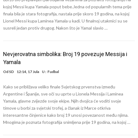
kojoj Messi kupa Yamala poput bebe.Jedna od popularnih tema prije
finala bila je stara fotografija, nastala prije skoro 19 godina, na kojoj
Lionel Messi kupa Laminea Yamala u kadi. U finalnoj utakmici su se
susreli jedan protiv drugog. Nakon što je Yamal slavio …
Nevjerovatna simbolika: Broj 19 povezuje Messija i
Yamala
Od
SD
12:14, 17 Jula
U :
Fudbal
Kako se približava veliko finale Svjetskog prvenstva između
Argentine i Španije, sve oči su uprte u Lionela Messija i Laminea
Yamala, glavne zvijezde svoje ekipe. Njih dvojica će voditi svoje
timove u borbi za svjetski trofej, a članak iz Marce otkriva
interesantne činjenice kako broj 19 unosi povezanost među njima.
Mnogima je poznata fotografija snimljena prije 19 godina, na kojoj …