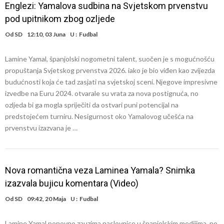
Englezi: Yamalova sudbina na Svjetskom prvenstvu
pod upitnikom zbog ozljede
Od
SD
12:10, 03 Juna
U :
Fudbal
Lamine Yamal, španjolski nogometni talent, suočen je s mogućnošću
propuštanja Svjetskog prvenstva 2026. iako je bio viđen kao zvijezda
budućnosti koja će tad zasjati na svjetskoj sceni. Njegove impresivne
izvedbe na Euru 2024. otvarale su vrata za nova postignuća, no
ozljeda bi ga mogla spriječiti da ostvari puni potencijal na
predstojećem turniru. Nesigurnost oko Yamalovog učešća na
prvenstvu izazvana je …
Nova romantična veza Laminea Yamala? Snimka
izazvala bujicu komentara (Video)
Od
SD
09:42, 20 Maja
U :
Fudbal
Lamine Yamal ponovno zauzima naslovnice u španjolskim medijima, no