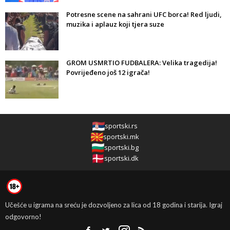
Potresne scene na sahrani UFC borca! Red ljudi,
muzika i aplauz koji tjera suze
GROM USMRTIO FUDBALERA: Velika tragedija!
Povrijeđeno još 12 igrača!
sportski.rs
sportski.mk
sportski.bg
sportski.dk
Učešće u igrama na sreću je dozvoljeno za lica od 18 godina i starija. Igraj
odgovorno!