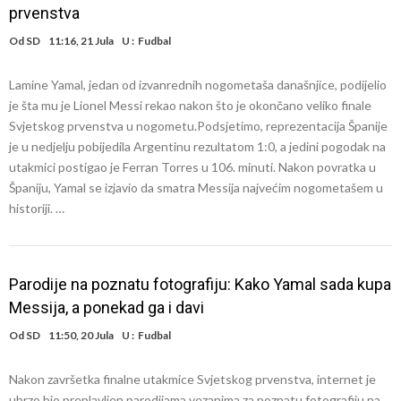
prvenstva
Od
SD
11:16, 21 Jula
U :
Fudbal
Lamine Yamal, jedan od izvanrednih nogometaša današnjice, podijelio
je šta mu je Lionel Messi rekao nakon što je okončano veliko finale
Svjetskog prvenstva u nogometu.Podsjetimo, reprezentacija Španije
je u nedjelju pobijedila Argentinu rezultatom 1:0, a jedini pogodak na
utakmici postigao je Ferran Torres u 106. minuti. Nakon povratka u
Španiju, Yamal se izjavio da smatra Messija najvećim nogometašem u
historiji. …
Parodije na poznatu fotografiju: Kako Yamal sada kupa
Messija, a ponekad ga i davi
Od
SD
11:50, 20 Jula
U :
Fudbal
Nakon završetka finalne utakmice Svjetskog prvenstva, internet je
ubrzo bio preplavljen parodijama vezanima za poznatu fotografiju na