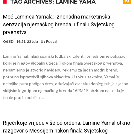
daleko”
Koliko traži PSG i koji je Liverpulov “plafon” za Bredlija Barkolu?
TAG ARCHIVES: LAMINE YAMA
Prva ponuda za Rafaela Leaa – odbijena!
Moć Laminea Yamala: Iznenadna marketinška
Zašto je nepoznati italijanski petoligaš dobio nevjerovatan stadion
senzacija njemačkog brenda u finalu Svjetskog
od 62 miliona eura?
Veliki udarac za Barcelonu: Junak finala Svjetskog prvenstva želi otići
prvenstva
Deco nije posjetio Madrid samo zbog Alvareza, Barcelona planira
Od
SD
14:21, 23 Jula
U :
Fudbal
historijski transfer?
Kapiten slavnog kluba ubijen u napadu ispred svoje kuće, nacija
Lamine Yamal, mladi španski fudbalski talent, još jednom je pokazao
zahtijeva pravdu.
Potresne scene na sahrani UFC borca! Red ljudi, muzika i aplauz koji
koliki je njegov globalni utjecaj.Tokom finala Svjetskog prvenstva,
nenamjerno je stvorio neviđenu reklamu za jedan modni brend,
tjera suze
GROM USMRTIO FUDBALERA: Velika tragedija! Povrijeđeno još 12
potpuno ispraznivši njihova skladišta. U toku utakmice, Yamal je
igrača!
nekoliko puta podigao dres, otkrivajući elastiku donjeg rublja s jasno
vidljivim logotipom njemačkog brenda “6PM”. S obzirom na to da je
finale pratila publika …
Riječi koje vrijede više od ordena: Lamine Yamal otkrio
razgovor s Messijem nakon finala Svjetskog