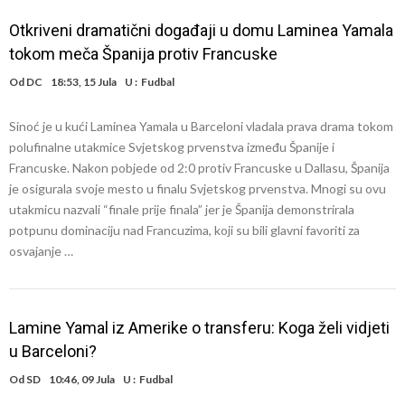
Otkriveni dramatični događaji u domu Laminea Yamala
tokom meča Španija protiv Francuske
Od
DC
18:53, 15 Jula
U :
Fudbal
Sinoć je u kući Laminea Yamala u Barceloni vladala prava drama tokom
polufinalne utakmice Svjetskog prvenstva između Španije i
Francuske. Nakon pobjede od 2:0 protiv Francuske u Dallasu, Španija
je osigurala svoje mesto u finalu Svjetskog prvenstva. Mnogi su ovu
utakmicu nazvali “finale prije finala” jer je Španija demonstrirala
potpunu dominaciju nad Francuzima, koji su bili glavni favoriti za
osvajanje …
Lamine Yamal iz Amerike o transferu: Koga želi vidjeti
u Barceloni?
Od
SD
10:46, 09 Jula
U :
Fudbal