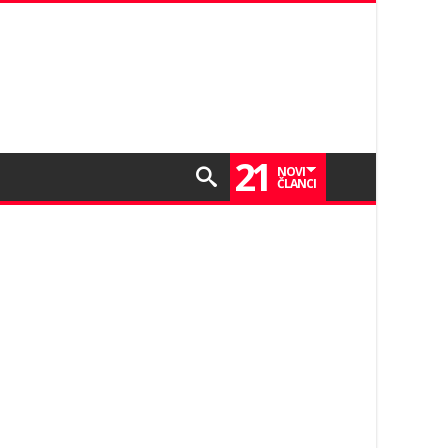
21
NOVI
ČLANCI