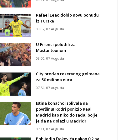
Rafael Leao dobio novu ponudu
iz Turske
08:07, 07 Augusta
U Firenci poludili za
Mastantounom
08:00, 07 Augusta
City prodao rezervnog golmana
za 50 miliona eura
07:54, 07 Augusta
Istina konačno isplivala na
površinu! Rodri ponizio Real
Madrid kao niko do sada, bolje
je da ne dolazi u Madrid!
07:11, 07 Augusta
Pobijedio Đokovića nakon 0:2 na