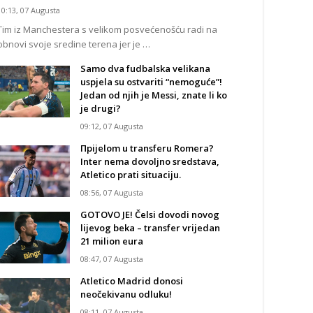
10:13, 07 Augusta
Tim iz Manchestera s velikom posvećenošću radi na
obnovi svoje sredine terena jer je …
Samo dva fudbalska velikana
uspjela su ostvariti “nemoguće”!
Jedan od njih je Messi, znate li ko
je drugi?
09:12, 07 Augusta
Прijelom u transferu Romera?
Inter nema dovoljno sredstava,
Atletico prati situaciju.
08:56, 07 Augusta
GOTOVO JE! Čelsi dovodi novog
lijevog beka – transfer vrijedan
21 milion eura
08:47, 07 Augusta
Atletico Madrid donosi
neočekivanu odluku!
08:11, 07 Augusta