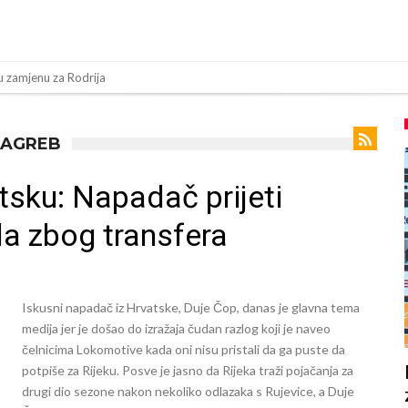
 zamjenu za Rodrija
a su ostvariti “nemoguće”! Jedan od njih je Messi, znate li ko je drugi?
 nema dovoljno sredstava, Atletico prati situaciju.
ZAGREB
jevog beka – transfer vrijedan 21 milion eura
sku: Napadač prijeti
anu odluku!
la zbog transfera
z Turske
om
a 50 miliona eura
Iskusni napadač iz Hrvatske, Duje Čop, danas je glavna tema
inu! Rodri ponizio Real Madrid kao niko do sada, bolje je da ne dolazi u Madri
medija jer je došao do izražaja čudan razlog koji je naveo
čelnicima Lokomotive kada oni nisu pristali da ga puste da
 Rolan Garosu, sada je dao sramotan komentar na njegov račun
potpiše za Rijeku. Posve je jasno da Rijeka traži pojačanja za
drugi dio sezone nakon nekoliko odlazaka s Rujevice, a Duje