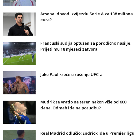
Arsenal dovodi zvijezdu Serie A za 138 miliona
eura?
Francuski sudija optužen za porodično nasilje.
Prijeti mu 18 mjeseci zatvora
Jake Paul kreće u rušenje UFC-a
Mudrik se vratio na teren nakon više od 600
dana. Odmah ide na posudbu?
Real Madrid odlučio: Endrick ide u Premier ligu!