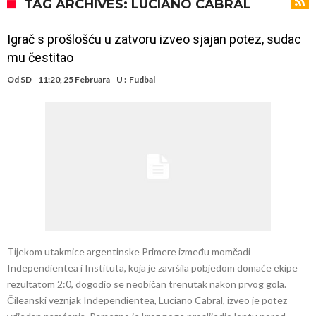
Atletika?!
Ovo se Novaku nikad nije dešavalo: Sinner i Alcaraz odustaju, a
TAG ARCHIVES: LUCIANO CABRAL
Zverev se odmah “raspao”
Infantino imao ljubavnicu: Isplivale skandalozne informacije, dobila je
Igrač s prošlošću u zatvoru izveo sjajan potez, sudac
novac od UEFA
Mourinho uvodi strogu disciplinu u Real Madrid. Ovo su tri nova
mu čestitao
pravila
Arsenal dovodi zvijezdu Serie A za 138 miliona eura?
Od
SD
11:20, 25 Februara
U :
Fudbal
Francuski sudija optužen za porodično nasilje. Prijeti mu 18 mjeseci
zatvora
Jake Paul kreće u rušenje UFC-a
Mudrik se vratio na teren nakon više od 600 dana. Odmah ide na
posudbu?
Real Madrid odlučio: Endrick ide u Premier ligu!
Tijekom utakmice argentinske Primere između momčadi
Independientea i Instituta, koja je završila pobjedom domaće ekipe
rezultatom 2:0, dogodio se neobičan trenutak nakon prvog gola.
Čileanski veznjak Independientea, Luciano Cabral, izveo je potez