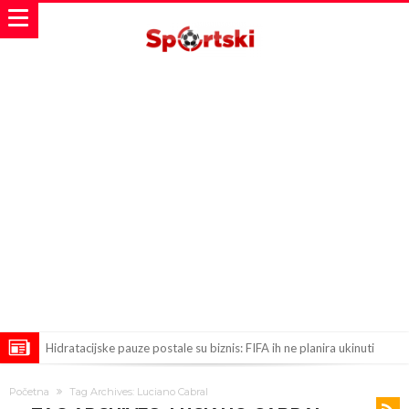
Hidratacijske pauze postale su biznis: FIFA ih ne planira ukinuti
Potpuni obračun – Barselona preotima najvažniji letnji transfer
Početna
Tag Archives: Luciano Cabral