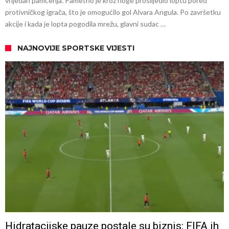
vrijedan pamćenja. Pametno je kroz noge proslijedio loptu pored
protivničkog igrača, što je omogućilo gol Alvara Angula. Po završetku
akcije i kada je lopta pogodila mrežu, glavni sudac …
NAJNOVIJE SPORTSKE VIJESTI
Hidratacijske pauze postale su biznis: FIFA ih