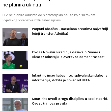
ne planira ukinuti
FIFA ne planira odustati od hidratacijskih pauza koje su tokom
Svjetskog prvenstva 2026. televizijskim …
Potpuni obračun – Barselona preotima najvažniji
letnji transfer Atletika?!
Ovo se Novaku nikad nije dešavalo: Sinner i
Alcaraz odustaju, a Zverev se odmah “raspao”
Infantino imao ljubavnicu: Isplivale skandalozne
informacije, dobila je novac od UEFA
Mourinho uvodi strogu disciplinu u Real Madrid.
Ovo su tri nova pravila