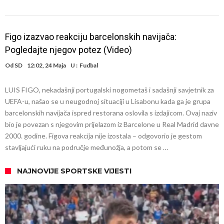
Figo izazvao reakciju barcelonskih navijača:
Pogledajte njegov potez (Video)
Od
SD
12:02, 24 Maja
U :
Fudbal
LUIS FIGO, nekadašnji portugalski nogometaš i sadašnji savjetnik za
UEFA-u, našao se u neugodnoj situaciji u Lisabonu kada ga je grupa
barcelonskih navijača ispred restorana oslovila s izdajicom. Ovaj naziv
bio je povezan s njegovim prijelazom iz Barcelone u Real Madrid davne
2000. godine. Figova reakcija nije izostala – odgovorio je gestom
stavljajući ruku na područje međunožja, a potom se …
NAJNOVIJE SPORTSKE VIJESTI