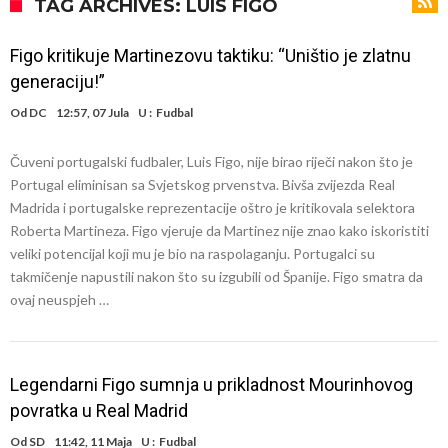
odabrao!
Marciniak objasnio zašto nije isključio Messija: Navijači i stručnjaci su
TAG ARCHIVES: LUIS FIGO
zaprepašteni njegovim riječima
Milan smanjuje tim
Figo kritikuje Martinezovu taktiku: “Uništio je zlatnu
Hidratacijske pauze postale su biznis: FIFA ih ne planira ukinuti
generaciju!”
Potpuni obračun – Barselona preotima najvažniji letnji transfer
Od
DC
12:57, 07 Jula
U :
Fudbal
Atletika?!
Ovo se Novaku nikad nije dešavalo: Sinner i Alcaraz odustaju, a
Čuveni portugalski fudbaler, Luis Figo, nije birao riječi nakon što je
Zverev se odmah “raspao”
Infantino imao ljubavnicu: Isplivale skandalozne informacije, dobila je
Portugal eliminisan sa Svjetskog prvenstva. Bivša zvijezda Real
novac od UEFA
Mourinho uvodi strogu disciplinu u Real Madrid. Ovo su tri nova
Madrida i portugalske reprezentacije oštro je kritikovala selektora
Roberta Martineza. Figo vjeruje da Martinez nije znao kako iskoristiti
pravila
Arsenal dovodi zvijezdu Serie A za 138 miliona eura?
veliki potencijal koji mu je bio na raspolaganju. Portugalci su
takmičenje napustili nakon što su izgubili od Španije. Figo smatra da
ovaj neuspjeh …
Legendarni Figo sumnja u prikladnost Mourinhovog
povratka u Real Madrid
Od
SD
11:42, 11 Maja
U :
Fudbal