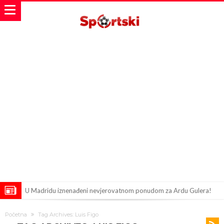
U Madridu iznenađeni nevjerovatnom ponudom za Ardu Gulera!
Španija na nogama, Barcelona i Real u strahu: “Novi Haaland” je
Početna
Tag Archives: Luis Figo