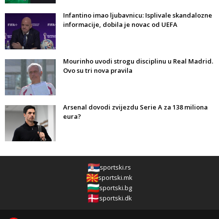
Infantino imao ljubavnicu: Isplivale skandalozne
informacije, dobila je novac od UEFA
Mourinho uvodi strogu disciplinu u Real Madrid.
Ovo su tri nova pravila
Arsenal dovodi zvijezdu Serie A za 138 miliona
eura?
sportski.rs
sportski.mk
sportski.bg
sportski.dk