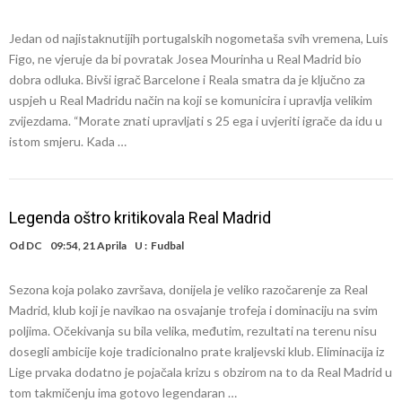
Jedan od najistaknutijih portugalskih nogometaša svih vremena, Luis
Figo, ne vjeruje da bi povratak Josea Mourinha u Real Madrid bio
dobra odluka. Bivši igrač Barcelone i Reala smatra da je ključno za
uspjeh u Real Madridu način na koji se komunicira i upravlja velikim
zvijezdama. “Morate znati upravljati s 25 ega i uvjeriti igrače da idu u
istom smjeru. Kada …
Legenda oštro kritikovala Real Madrid
Od
DC
09:54, 21 Aprila
U :
Fudbal
Sezona koja polako završava, donijela je veliko razočarenje za Real
Madrid, klub koji je navikao na osvajanje trofeja i dominaciju na svim
poljima. Očekivanja su bila velika, međutim, rezultati na terenu nisu
dosegli ambicije koje tradicionalno prate kraljevski klub. Eliminacija iz
Lige prvaka dodatno je pojačala krizu s obzirom na to da Real Madrid u
tom takmičenju ima gotovo legendaran …