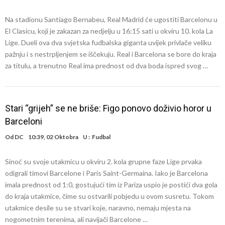
Na stadionu Santiago Bernabeu, Real Madrid će ugostiti Barcelonu u
El Clasicu, koji je zakazan za nedjelju u 16:15 sati u okviru 10. kola La
Lige. Dueli ova dva svjetska fudbalska giganta uvijek privlače veliku
pažnju i s nestrpljenjem se iščekuju. Real i Barcelona se bore do kraja
za titulu, a trenutno Real ima prednost od dva boda ispred svog …
Stari “grijeh” se ne briše: Figo ponovo doživio horor u
Barceloni
Od
DC
10:39, 02 Oktobra
U :
Fudbal
Sinoć su svoje utakmicu u okviru 2. kola grupne faze Lige prvaka
odigrali timovi Barcelone i Paris Saint-Germaina. Iako je Barcelona
imala prednost od 1:0, gostujući tim iz Pariza uspio je postići dva gola
do kraja utakmice, čime su ostvarili pobjedu u ovom susretu. Tokom
utakmice desile su se stvari koje, naravno, nemaju mjesta na
nogometnim terenima, ali navijači Barcelone …