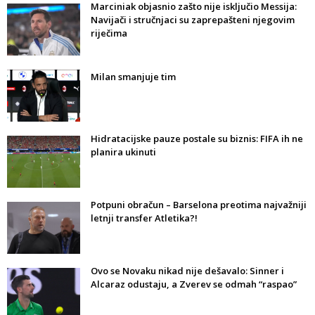
Marciniak objasnio zašto nije isključio Messija:
Navijači i stručnjaci su zaprepašteni njegovim
riječima
Milan smanjuje tim
Hidratacijske pauze postale su biznis: FIFA ih ne
planira ukinuti
Potpuni obračun – Barselona preotima najvažniji
letnji transfer Atletika?!
Ovo se Novaku nikad nije dešavalo: Sinner i
Alcaraz odustaju, a Zverev se odmah “raspao”