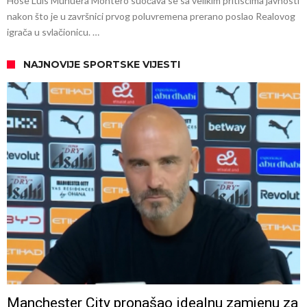
Hose Luis Munuera Montero suočava se sa velikim pritiscima javnosti
nakon što je u završnici prvog poluvremena prerano poslao Realovog
igrača u svlačionicu. …
NAJNOVIJE SPORTSKE VIJESTI
Manchester City pronašao idealnu zamjenu za