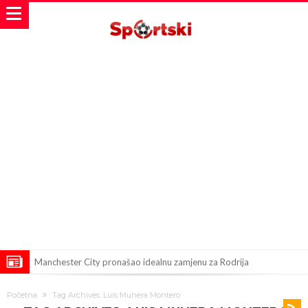
Manchester City pronašao idealnu zamjenu za Rodrija
Samo dva fudbalska velikana uspjela su ostvariti “nemoguće”! Jedan
Početna
Tag Archives: Luis Munera Montero