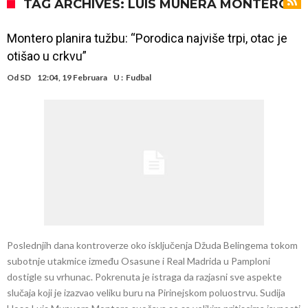
od njih je Messi, znate li ko je drugi?
Прijelom u transferu Romera? Inter nema dovoljno sredstava,
TAG ARCHIVES: LUIS MUNERA MONTERO
Atletico prati situaciju.
GOTOVO JE! Čelsi dovodi novog lijevog beka – transfer vrijedan 21
Montero planira tužbu: “Porodica najviše trpi, otac je
milion eura
Atletico Madrid donosi neočekivanu odluku!
otišao u crkvu”
Rafael Leao dobio novu ponudu iz Turske
Od
SD
12:04, 19 Februara
U :
Fudbal
U Firenci poludili za Mastantounom
City prodao rezervnog golmana za 50 miliona eura
Istina konačno isplivala na površinu! Rodri ponizio Real Madrid kao
niko do sada, bolje je da ne dolazi u Madrid!
Pobijedio Đokovića nakon 0:2 na Rolan Garosu, sada je dao
sramotan komentar na njegov račun
Poslednjih dana kontroverze oko isključenja Džuda Belingema tokom
subotnje utakmice između Osasune i Real Madrida u Pamploni
dostigle su vrhunac. Pokrenuta je istraga da razjasni sve aspekte
slučaja koji je izazvao veliku buru na Pirinejskom poluostrvu. Sudija