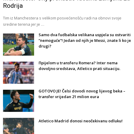
Rodrija
Tim iz Manchestera s velikom posvećenošću radi na obnovi svoje
sredine terena jer je …
Samo dva fudbalska velikana uspjela su ostvariti
“nemoguće”! Jedan od njih je Messi, znate li ko je
drugi?
Прijelom u transferu Romera? Inter nema
dovoljno sredstava, Atletico prati situaciju.
GOTOVO JE! Čelsi dovodi novog lijevog beka –
transfer vrijedan 21 milion eura
Atletico Madrid donosi neočekivanu odluku!